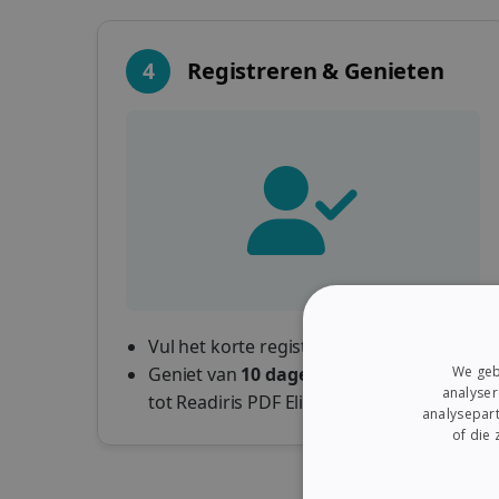
4
Registreren & Genieten
Vul het korte registratieformulier in.
We geb
Geniet van
10 dagen
volledige toegang
analyser
tot Readiris PDF Elite!
analysepart
of die