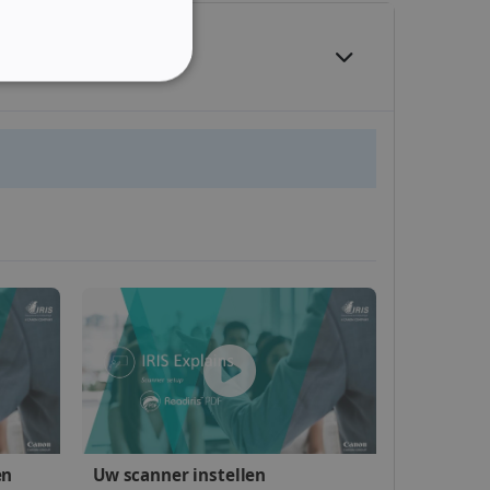
ITALIAN
DUTCH
lding en accountbeheer. De
 op te slaan voor het
doeleinden
r van het land van de
giospecifieke inhoud kan
evante surfervaring
e-Script.com-service om
en
Uw scanner instellen
thouden. De cookie-