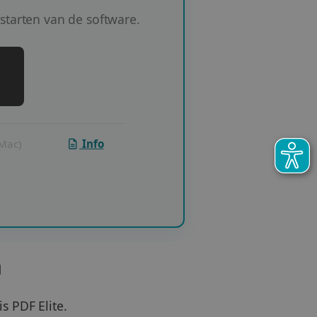
 starten van de software.
(Mac)
Info
n
s PDF Elite.