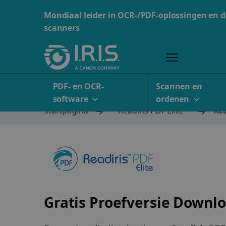
Mondiaal leider in OCR-/PDF-oplossingen en 
scanners
PDF- en OCR-
Scannen en
software
ordenen
Startpagina
Readiris PDF Elite
Rea
Gratis Proefversie Downl