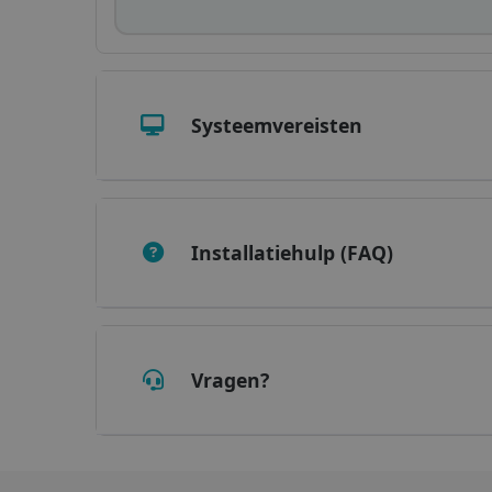
_clsk
Micr
.iris
optiMonkSession
_ga_XNJS6PHT1N
.iris
bcookie
Systeemvereisten
UserID
_gcl_au
Installatiehulp (FAQ)
_fbp
Vragen?
optiMonkClient
IDE