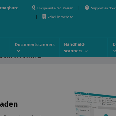
draagbare
Uw garantie registreren
Support en dow
Zakelijke website
Handheld-
D
Documentscanners
scanners
s
diris PDF Proefversie
oaden