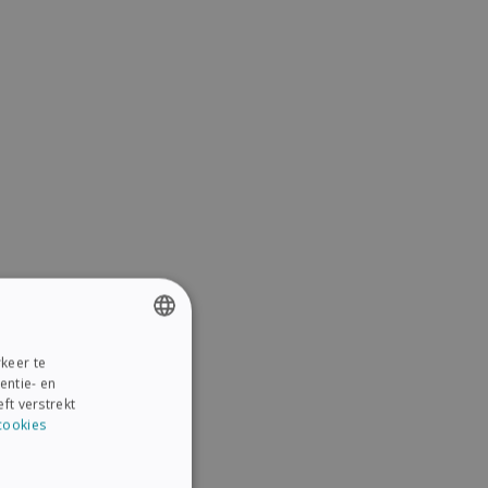
keer te
ENGLISH
entie- en
FRENCH
ft verstrekt
cookies
SPANISH
GERMAN