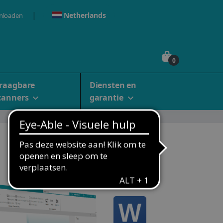
Netherlands
nloaden
0
raagbare
Diensten en
canners
garantie