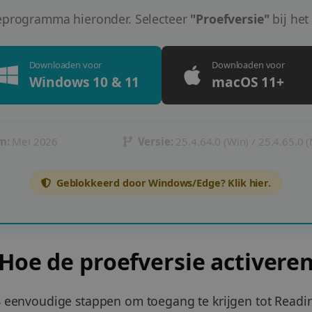
ieprogramma hieronder. Selecteer
"Proefversie"
bij het
Downloaden voor
Downloaden voor
Windows 10 & 11
macOS 11+
m:
Mei 2026
Versie:
25.4.64.0 (Win) / 25.4.65.0 
Geblokkeerd door Windows/Edge? Klik hier.
Hoe de proefversie activere
 eenvoudige stappen om toegang te krijgen tot Readiri