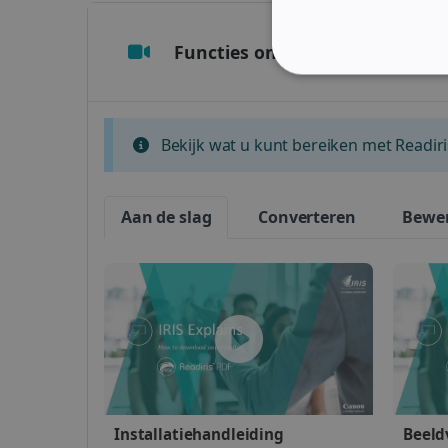
Functies ontdekken (Video's)
STRIKT NOODZAK
Bekijk wat u kunt bereiken met Readiri
Strikt noodzakelijke cooki
Aan de slag
Converteren
Bewe
website kan niet goed word
Naam
li_gc
CountryID
CookieScriptConsent
Installatiehandleiding
Beeld