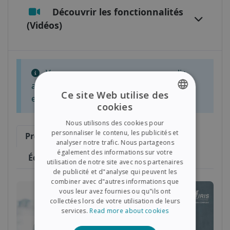
Découvrir les fonctionnalités
(Vidéos)
Voyez ce que vous pouvez accomplir
avec Readiris PDF 25 Elite pendant votre
Ce site Web utilise des
essai.
cookies
ENGLISH
Nous utilisons des cookies pour
FRENCH
personnaliser le contenu, les publicités et
Premiers pas
Convertir
analyser notre trafic. Nous partageons
SPANISH
également des informations sur votre
Éditer et signer
utilisation de notre site avec nos partenaires
GERMAN
de publicité et d"analyse qui peuvent les
ITALIAN
combiner avec d"autres informations que
vous leur avez fournies ou qu"ils ont
DUTCH
collectées lors de votre utilisation de leurs
services.
Read more about cookies