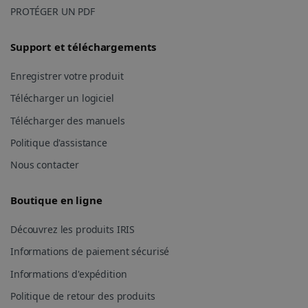
PROTÉGER UN PDF
Support et téléchargements
Enregistrer votre produit
Télécharger un logiciel
_fbp
2 mois 4
Meta Platform
semaines
Inc.
Télécharger des manuels
.irislink.com
Politique d'assistance
Nous contacter
Boutique en ligne
optiMonkClient
www.irislink.com
11 mois 4
Découvrez les produits IRIS
semaines
Informations de paiement sécurisé
Informations d'expédition
Politique de retour des produits