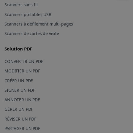
rapports
Scanners sans fil
d'analyse du
site.
bcookie
11 mois 4
Microsoft
Scanners portables USB
semaines
Corporation
_clsk
1 jour
Ce cookie est
Microsoft
.linkedin.com
associé à
.irislink.com
Scanners à défilement multi-pages
Microsoft
Clarity. Il est
Scanners de cartes de visite
utilisé pour
stocker des
informations
sur la session
Solution PDF
de l'utilisateur
UserID
www.irislink.com
5 mois 4
et pour
semaines
combiner
CONVERTIR UN PDF
plusieurs vues
de pages en
MODIFIER UN PDF
une seule
session
CRÉER UN PDF
utilisateur à
des fins
d'analyse.
SIGNER UN PDF
_ga_XNJS6PHT1N
.irislink.com
1 an 1
Ce cookie est
ANNOTER UN PDF
mois
utilisé par
Google
GÉRER UN PDF
Analytics pour
conserver
_gcl_au
2 mois 4
Google LLC
RÉVISER UN PDF
l'état de la
semaines
.irislink.com
session.
PARTAGER UN PDF