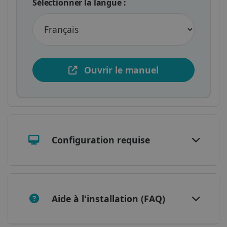
Sélectionner la langue :
CountryTranslationCouple
www.irislink.com
5 mois 4
Ouvrir le manuel
semaines
ASP.NET_SessionId
Session
Microsoft
Corporation
www.irislink.com
Configuration requise
Aide à l'installation (FAQ)