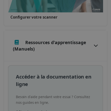
CookieScriptConsent
5 mois 4
CookieScript
semaines
www.irislink.com
Configurer votre scanner
Ressources d'apprentissage
(Manuels)
Accéder à la documentation en
ligne
LanguageID
www.irislink.com
5 mois 4
semaines
Besoin d'aide pendant votre essai ? Consultez
nos guides en ligne.