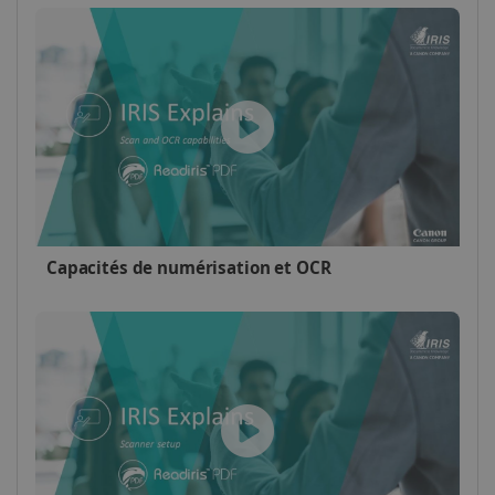
utilisé correctement sans les cookies
strictement nécessaires.
Fournisseur /
Nom
Expiration
Domaine
li_gc
5 mois 4
LinkedIn
semaines
Corporation
.linkedin.com
CountryID
www.irislink.com
5 mois 4
semaines
Capacités de numérisation et OCR
Politique de confidentialité de Google