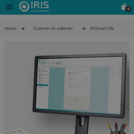
0
Home
Scannen en ordenen
IRISmart File