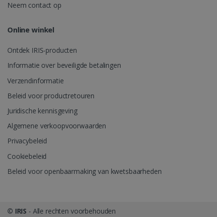
Neem contact op
_gcl_au
2 maanden
Google LLC
weken
.irislink.com
Online winkel
Ontdek IRIS-producten
Informatie over beveiligde betalingen
Verzendinformatie
Beleid voor productretouren
_fbp
2 maanden
Meta Platform
weken
Inc.
Juridische kennisgeving
.irislink.com
Algemene verkoopvoorwaarden
Privacybeleid
Cookiebeleid
optiMonkClient
www.irislink.com
11 maand
4 weken
Beleid voor openbaarmaking van kwetsbaarheden
©
IRIS
- Alle rechten voorbehouden