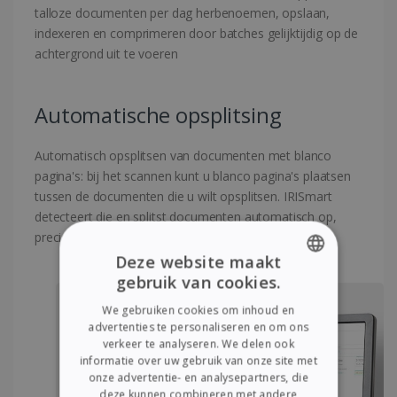
talloze documenten per dag herbenoemen, opslaan,
indexeren en comprimeren door batches gelijktijdig op de
achtergrond uit te voeren
Automatische opsplitsing
Automatisch opsplitsen van documenten met blanco
pagina's: bij het scannen kunt u blanco pagina's plaatsen
tussen de documenten die u wilt opsplitsen. IRISmart
detecteert die en splitst documenten automatisch op,
precies waar u dat wilt!
Deze website maakt
gebruik van cookies.
ENGLISH
We gebruiken cookies om inhoud en
FRENCH
advertenties te personaliseren en om ons
verkeer te analyseren. We delen ook
SPANISH
informatie over uw gebruik van onze site met
onze advertentie- en analysepartners, die
GERMAN
deze kunnen combineren met andere