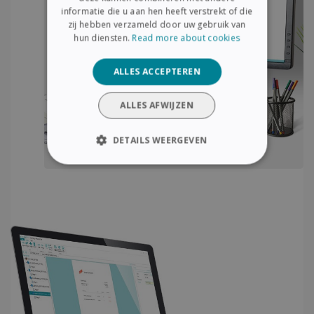
ITALIAN
informatie die u aan hen heeft verstrekt of die
zij hebben verzameld door uw gebruik van
DUTCH
hun diensten.
Read more about cookies
ALLES ACCEPTEREN
ALLES AFWIJZEN
DETAILS WEERGEVEN
STRIKT NOODZAKELIJK
PRESTATIE
TARGETING
FUNCTIONEEL
Strikt noodzakelijk
Prestatie
Targeting
Functioneel