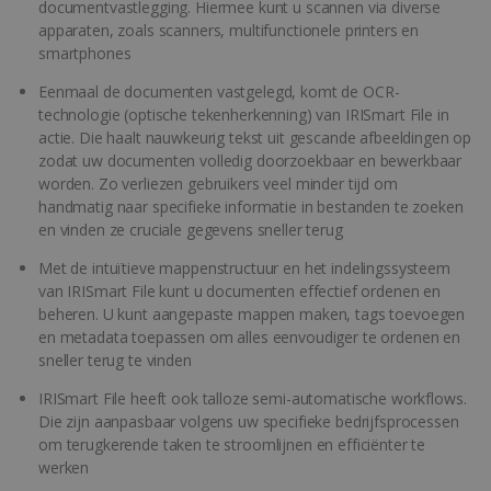
documentvastlegging. Hiermee kunt u scannen via diverse
apparaten, zoals scanners, multifunctionele printers en
smartphones
Eenmaal de documenten vastgelegd, komt de OCR-
technologie (optische tekenherkenning) van IRISmart File in
actie. Die haalt nauwkeurig tekst uit gescande afbeeldingen op
zodat uw documenten volledig doorzoekbaar en bewerkbaar
worden. Zo verliezen gebruikers veel minder tijd om
handmatig naar specifieke informatie in bestanden te zoeken
en vinden ze cruciale gegevens sneller terug
Met de intuïtieve mappenstructuur en het indelingssysteem
van IRISmart File kunt u documenten effectief ordenen en
beheren. U kunt aangepaste mappen maken, tags toevoegen
en metadata toepassen om alles eenvoudiger te ordenen en
sneller terug te vinden
IRISmart File heeft ook talloze semi-automatische workflows.
Die zijn aanpasbaar volgens uw specifieke bedrijfsprocessen
om terugkerende taken te stroomlijnen en efficiënter te
werken