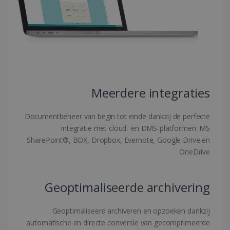
Strikt noodzakelijke cookies maken de
kernfunctionaliteiten van de website mogelijk,
zoals gebruikersaanmelding en
accountbeheer. De website kan niet goed
worden gebruikt zonder de strikt
noodzakelijke cookies.
Aanbieder /
Naam
Vervaldatum
Domein
Meerdere integraties
li_gc
5 maanden 4
LinkedIn
weken
Corporation
.linkedin.com
Documentbeheer van begin tot einde dankzij de perfecte
integratie met cloud- en DMS-platformen: MS
SharePoint®, BOX, Dropbox, Evernote, Google Drive en
OneDrive
CountryID
www.irislink.com
5 maanden 4
weken
Geoptimaliseerde archivering
Geoptimaliseerd archiveren en opzoeken dankzij
automatische en directe conversie van gecomprimeerde