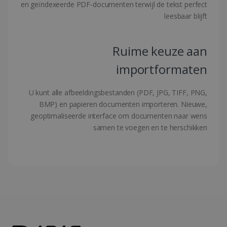
en geïndexeerde PDF-documenten terwijl de tekst perfect
Google Privacy Policy
leesbaar blijft
CookieScriptConsent
5 maanden 4
CookieScript
Ruime keuze aan
weken
www.irislink.com
importformaten
U kunt alle afbeeldingsbestanden (PDF, JPG, TIFF, PNG,
BMP) en papieren documenten importeren. Nieuwe,
geoptimaliseerde interface om documenten naar wens
samen te voegen en te herschikken
LanguageID
www.irislink.com
5 maanden 4
weken