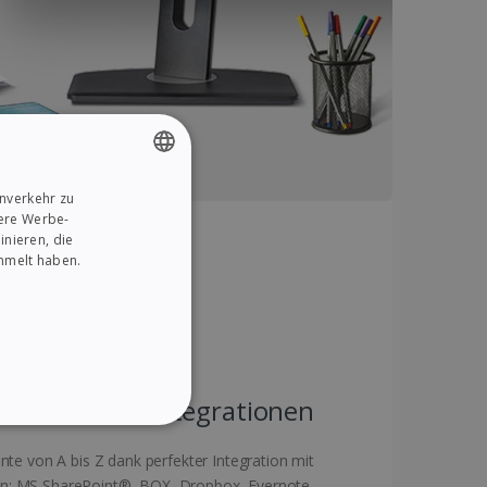
nverkehr zu
ENGLISH
sere Werbe-
FRENCH
nieren, die
ammelt haben.
SPANISH
GERMAN
ITALIAN
DUTCH
Mehrere Integrationen
ONALITÄT
te von A bis Z dank perfekter Integration mit
n: MS SharePoint®, BOX, Dropbox, Evernote,