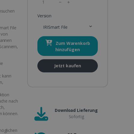
chsuchen
Version
IRISmart File
mart File
g von
cannen
Zum Warenkorb
 Scannern,
hinzufügen
ie
Jetzt kaufen
t kann
n,
ktion
Suche nach
ch,
Download Lieferung
en können.
Sofortig
möglichen