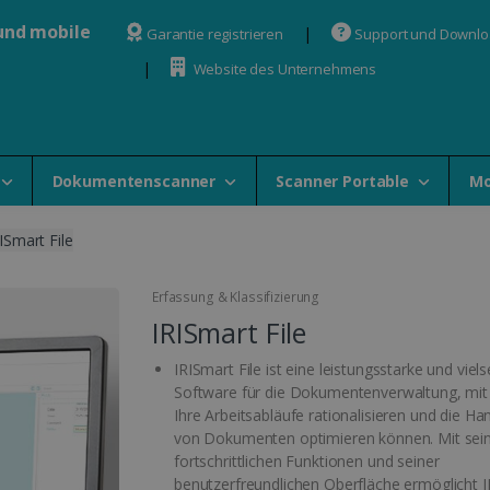
und mobile
Garantie registrieren
Support und Downl
Website des Unternehmens
Dokumentenscanner
Scanner Portable
Mo
ISmart File
Erfassung & Klassifizierung
IRISmart File
IRISmart File ist eine leistungsstarke und viels
Software für die Dokumentenverwaltung, mit 
Ihre Arbeitsabläufe rationalisieren und die H
von Dokumenten optimieren können. Mit sei
fortschrittlichen Funktionen und seiner
benutzerfreundlichen Oberfläche ermöglicht 