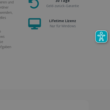
30 Tage
ieren und
Geld-zurück-Garantie
Ordner
nwenden,
lles
Lifetime Lizenz
Nur für Windows
n
ows
se
ufgaben