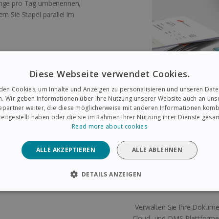
Menge pro Tag umbenennen,
em Sie Stapel parallel im
Diese Webseite verwendet Cookies.
ente anhand von Leerseiten:
den Cookies, um Inhalte und Anzeigen zu personalisieren und unseren Date
se getrennt werden sollen,
n. Wir geben Informationen über Ihre Nutzung unserer Website auch an un
File erkennt und trennt die
epartner weiter, die diese möglicherweise mit anderen Informationen kombi
e Leerseiten eingelegt haben.
reitgestellt haben oder die sie im Rahmen Ihrer Nutzung ihrer Dienste ges
Read more about cookies
ALLE AKZEPTIEREN
ALLE ABLEHNEN
DETAILS ANZEIGEN
ORDERLICH
PERFORMANCE
TARGETING
FUNKTI
Verwalten Sie Ihre Dokumen
Cloud- und DMS-Plattforme