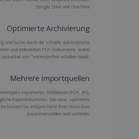
Google Drive und OneDrive
eldung und die
Optimierte Archivierung
ndet werden.
ung und Suche durch die schnelle automatische
ierten und indexierten PDF-Dokumente, wobei
Gastes zur Verwendung
 zu speichern
 Lesbarkeit von Texten perfekt erhalten bleibt.
nderpräferenz des
bereichsspezifische
Mehrere Importquellen
 und relevantes
m-Dienst verwendet, um
tentypen importieren: Bilddateien (PDF, JPG,
er-Cookies zu speichern.
m muss ordnungsgemäß
gliche Papierdokumente. Die neue, optimierte
che können Sie entsprechend Ihren Wünschen
vorzugte Sprache des
zusammenstellen und sortieren.
sicherzustellen, dass
n erweitertes