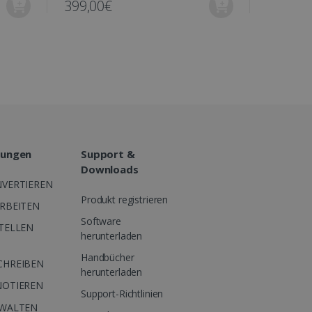
399,00€
449,00
n Benutzer eindeutig zu
 Browser-Erfahrung durch
en und Website-
etzt und enthält
tzer die Website nutzt,
zer möglicherweise vor
t.
 Reihe von
eit-Gebote von
sungen
Support &
Downloads
erinteraktionen und
rfolgen, um gezielte
VERTIEREN
 über optiMonk Kampagnen
Produkt registrieren
RBEITEN
etzt und enthält
Software
TELLEN
tzer die Website nutzt,
herunterladen
zer möglicherweise vor
t.
Handbücher
CHREIBEN
Erstanbieters, das das
herunterladen
bsite sicherstellt.
NOTIEREN
Support-Richtlinien
RWALTEN