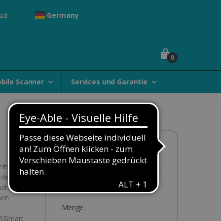
Germany
oad
0
bile Scanner
Services und Garantie
Verfügbarkeit:
Auf Lager
eitige
der Sie
99,00€
andhabung
nen
Menge
IRISmart