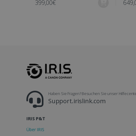
399,00€
649,
UserID
_gcl_au
_fbp
optiMonkClient
Haben Sie Fragen? Besuchen Sie unser Hilfecent
IDE
Support.irislink.com
lidc
IRIS P&T
Über IRIS