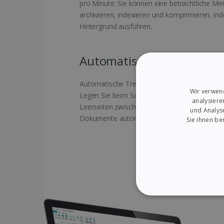
pro Minute: Sie können eine beträchtliche 
archivieren, indexieren und komprimieren, ind
Hintergrund ausführen.
Automatische Trennung
Automatische Trennung verschiedener Dokum
Wir verwen
Legen Sie beim Scannen an der Stelle, wo die
analysiere
Leerseiten zwischen die Dokumente. IRISmart 
und Analys
Dokumente automatisch genau dort, wo Sie di
Sie ihnen be
UNBEDINGT ERF