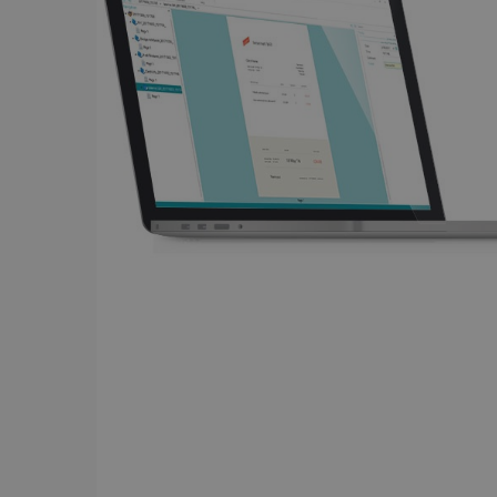
Unbedingt erforderliche C
Kontoverwaltung. Ohne di
Name
li_gc
CountryID
CookieScriptConsent
LanguageID
CountryTranslationCoup