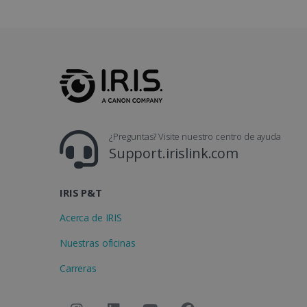
_gcl_au
_fbp
optiMonkClient
¿Preguntas? Visite nuestro centro de ayuda
Support.irislink.com
IDE
IRIS P&T
lidc
Acerca de IRIS
Nuestras oficinas
Carreras