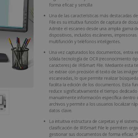
forma eficaz y sencilla
Una de las características más destacadas de
File es su intuitiva función de captura de do
Admite el escaneo desde una amplia gama d
dispositivos, incluidos escáneres, impresoras
multifunción y teléfonos inteligentes.
Una vez capturados los documentos, entra en
sólida tecnología de OCR (reconocimiento óp
caracteres) de IRISmart File. Mediante esta t
se extrae con precisión el texto de las imáge
escaneadas, lo que permite realizar búsqueda
facilita la edición de los documentos. Esta fu
reduce significativamente el tiempo dedicado
manualmente información específica dentro 
archivos y permite a los usuarios localizar r
datos clave.
La intuitiva estructura de carpetas y el siste
clasificación de IRISmart File le permiten orga
gestionar sus documentos de forma eficaz. 