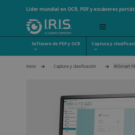
Líder mundial en OCR, PDF y escáneres portát
Software de PDF y OCR
Captura y clasificac
Inicio
Captura y clasificación
IRISmart Fi