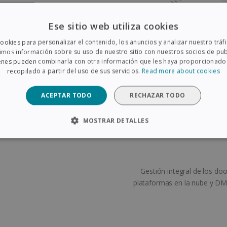
Ese sitio web utiliza cookies
 con páginas en blanco: durante
ookies para personalizar el contenido, los anuncios y analizar nuestro trá
mos información sobre su uso de nuestro sitio con nuestros socios de pub
 los documentos que desee
uienes pueden combinarla con otra información que les haya proporcionado
ticas en aquellos puntos en los
recopilado a partir del uso de sus servicios.
Read more about cookies
ACEPTAR TODO
RECHAZAR TODO
MOSTRAR DETALLES
TAMENTE NECESARIAS
COOKIES DE RENDIMIENTO
COO
CIONALIDAD
Gestión integral de los do
plataformas en la nube y D
te necesarias
Cookies de rendimiento
Cookies de preferencias
Cook
ecesarias permiten la funcionalidad principal del sitio web, como el inicio de sesió