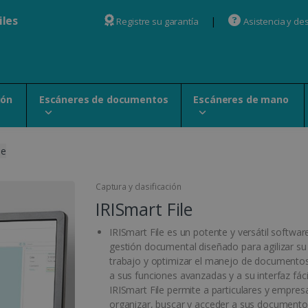
iles
Registre su garantía
Asistencia y de
ión
Escáneres de documentos
Escáneres de mano
le
Captura y clasificación
IRISmart File
IRISmart File es un potente y versátil softwar
gestión documental diseñado para agilizar su 
trabajo y optimizar el manejo de documentos
a sus funciones avanzadas y a su interfaz fáci
IRISmart File permite a particulares y empres
organizar, buscar y acceder a sus documento