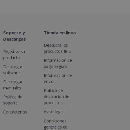
ck y lleva a cabo
tiliza el sitio web y
haya visto antes de visitar
a serie de productos
Soporte y
Tienda en línea
eal de anunciantes
Descargas
Descubra los
nteracciones y el
tio web para
productos IRIS
Registrar su
rtas a través de
producto
Información de
pago seguro
Descargar
ck y lleva a cabo
tiliza el sitio web y
software
haya visto antes de visitar
Información de
envío
Descargar
rosoft MSN que garantiza
manuales
Política de
o web.
devolución de
Política de
productos
soporte
Aviso legal
Contáctenos
Condiciones
generales de