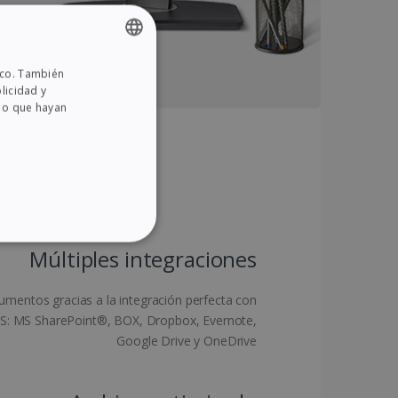
fico. También
ENGLISH
licidad y
FRENCH
 o que hayan
SPANISH
GERMAN
ITALIAN
DUTCH
KIES DE PREFERENCIAS
Múltiples integraciones
cumentos gracias a la integración perfecta con
MS: MS SharePoint®, BOX, Dropbox, Evernote,
Google Drive y OneDrive
ies de funcionalidad
n de usuario y la gestión de