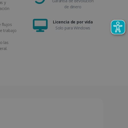
Garantía de devolución
as y
de dinero
cación
Licencia de por vida
 flujos
Solo para Windows
e trabajo
o las
eral.