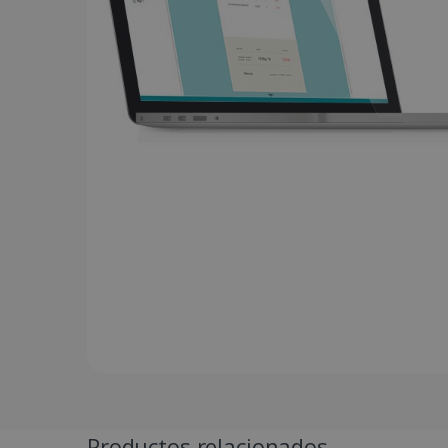
cuentas. El sitio web no se
Nombre
li_gc
CountryID
CookieScriptConsent
Polít
LanguageID
CountryTranslationCoup
ASP.NET_SessionId
Productos relacionados