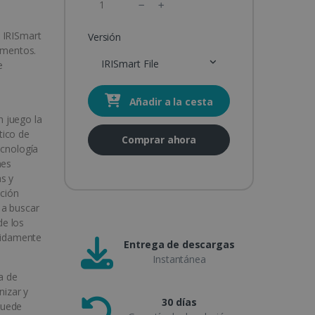
 IRISmart
Versión
cumentos.
IRISmart File
e
Añadir a la cesta
 juego la
tico de
Comprar ahora
ecnología
nes
s y
nción
 a buscar
de los
ápidamente
Entrega de descargas
Instantánea
ma de
nizar y
30 días
Puede