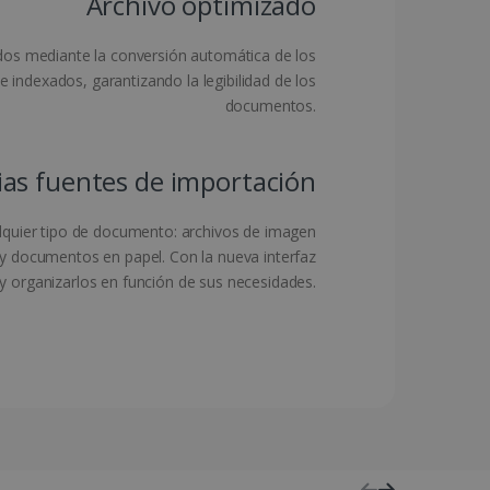
Archivo optimizado
dos mediante la conversión automática de los
ndexados, garantizando la legibilidad de los
to de los huéspedes para
documentos.
ferencia del país del
ias fuentes de importación
a contenido específico de
vegación más
alquier tipo de documento: archivos de imagen
ookie para recordar las
de los visitantes. Es
y documentos en papel. Con la nueva interfaz
okie-Script.com funcione
 y organizarlos en función de sus necesidades.
ioma preferido del usuario
do se muestre en el
 de navegación mejorada.
y lleva a cabo
iza el sitio web y
a visto antes de visitar