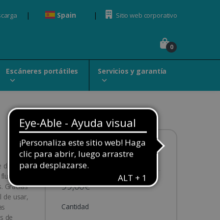
Spain
scarga
Sitio web corporativo
0
Escáneres portátiles
Servicios y garantía
Disponibilidad:
En stock
e de
flujo de
99,00€
. Gracias
l de usar,
Cantidad
as
s de