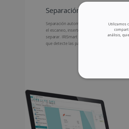
Separación automática
Separación automática de varios documentos
Utilizamos c
comparti
el escaneo, inserte páginas en blanco entre
análisis, q
separar. IRISmart creará separaciones automá
que detecte las páginas en blanco.
COOKIES ESTRIC
COOKIES DE FUN
Cookies estrictamen
Las cookies estrictamente n