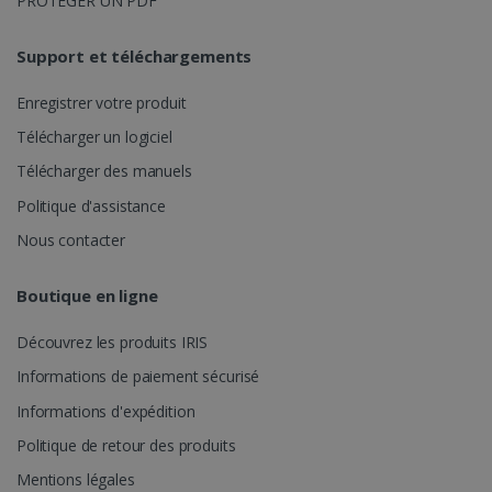
PROTÉGER UN PDF
une seule
session
utilisateur à
des fins
Support et téléchargements
d'analyse.
_ga_XNJS6PHT1N
.irislink.com
1 an 1
Ce cookie est
Enregistrer votre produit
mois
utilisé par
Google
Télécharger un logiciel
Analytics pour
conserver
_gcl_au
2 mois 4
Google LLC
Télécharger des manuels
l'état de la
semaines
.irislink.com
session.
Politique d'assistance
Nous contacter
Boutique en ligne
Découvrez les produits IRIS
Informations de paiement sécurisé
_fbp
2 mois 4
Meta Platform
Informations d'expédition
semaines
Inc.
.irislink.com
Politique de retour des produits
Mentions légales