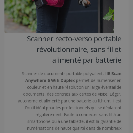
Scanner recto-verso portable
Politique de confidentialité de Google
révolutionnaire, sans fil et
alimenté par batterie
CookieScriptConsent
5 mois 4
CookieScript
Scanner de documents portable polyvalent, l'
IRIScan
semaines
www.irislink.com
Anywhere 6 Wifi Duplex
permet de numériser en
couleur et en haute résolution un large éventail de
documents, des contrats aux cartes de visite. Léger,
autonome et alimenté par une batterie au lithium, il est
l'outil idéal pour les professionnels qui se déplacent
régulièrement. Facile à connecter sans fil à un
smartphone ou à une tablette, il est la garantie de
numérisations de haute qualité dans de nombreux