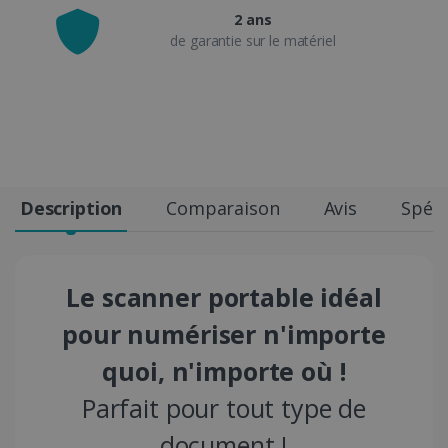
2 ans
de garantie sur le matériel
Description
Comparaison
Avis
Spéci
Le scanner portable idéal
pour numériser n'importe
quoi, n'importe où !
Parfait pour tout type de
document !