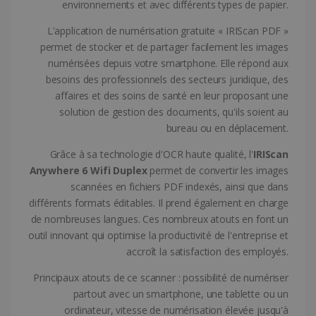
environnements et avec différents types de papier.
L'application de numérisation gratuite « IRIScan PDF »
permet de stocker et de partager facilement les images
numérisées depuis votre smartphone. Elle répond aux
LanguageID
www.irislink.com
5 mois 4
semaines
besoins des professionnels des secteurs juridique, des
affaires et des soins de santé en leur proposant une
solution de gestion des documents, qu'ils soient au
bureau ou en déplacement.
Grâce à sa technologie d'OCR haute qualité, l'
IRIScan
Anywhere 6 Wifi Duplex
permet de convertir les images
scannées en fichiers PDF indexés, ainsi que dans
différents formats éditables. Il prend également en charge
de nombreuses langues. Ces nombreux atouts en font un
outil innovant qui optimise la productivité de l'entreprise et
CountryTranslationCouple
www.irislink.com
5 mois 4
semaines
accroît la satisfaction des employés.
ASP.NET_SessionId
Session
Microsoft
Principaux atouts de ce scanner : possibilité de numériser
Corporation
partout avec un smartphone, une tablette ou un
www.irislink.com
ordinateur, vitesse de numérisation élevée jusqu'à