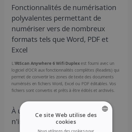
Fonctionnalités de numérisation
polyvalentes permettant de
numériser vers de nombreux
formats tels que Word, PDF et
Excel
L'
IRIScan Anywhere 6 Wifi Duplex
est fourni avec un
logiciel d'OCR aux fonctionnalités complètes (Readiris) qui
permet de convertir les zones de texte des documents
numérisés en fichiers Word, Excel ou PDF éditables. Vos
fichiers sont convertis et prêts à être édités et archivés.
À utiliser à tout moment et
Ce site Web utilise des
n'importe où !
cookies
ENGLISH
Nous utilisons des cookies pour