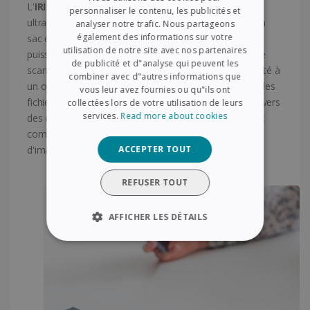
FRENCH
L'
IRIScan Anywhere 6 Wifi Duplex
est un scanner
personnaliser le contenu, les publicités et
ultracompact et léger, qui se range facilement dans un
analyser notre trafic. Nous partageons
SPANISH
également des informations sur votre
sac et peut être emporté partout. Alimenté par une
utilisation de notre site avec nos partenaires
GERMAN
puissante batterie lithium-ion rechargeable via USB, ce
de publicité et d"analyse qui peuvent les
scanner de livres fonctionne partout sans être connecté à
ITALIAN
combiner avec d"autres informations que
un ordinateur. Grâce à l'application Scan to the cloud, les
vous leur avez fournies ou qu"ils ont
DUTCH
fichiers numérisés peuvent être envoyés directement vers
collectées lors de votre utilisation de leurs
services.
Read more about cookies
des comptes de stockage en ligne. Le pilote Twain est
compatible avec pratiquement tous les logiciels
ACCEPTER TOUT
d'imagerie.
REFUSER TOUT
AFFICHER LES DÉTAILS
STRICTEMENT NÉCESSAIRES
PERFORMANCE
CIBLAGE