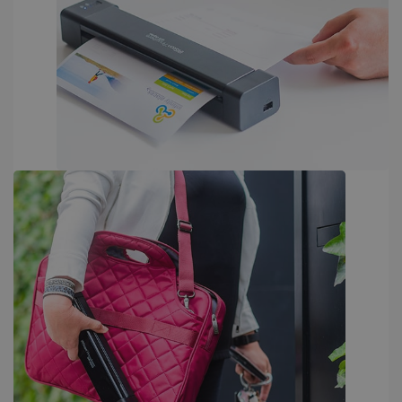
FONCTIONNALITÉ
Strictement nécessaires
Performance
Ciblage
Fonctionnalité
Les cookies strictement nécessaires habilitent
des fonctionnalités de base du site Web telles
que la connexion des utilisateurs et la gestion
des comptes. Le site Web ne peut pas être
utilisé correctement sans les cookies
strictement nécessaires.
Fournisseur /
Nom
Expiration
Domaine
li_gc
5 mois 4
LinkedIn
semaines
Corporation
.linkedin.com
CountryID
www.irislink.com
5 mois 4
semaines