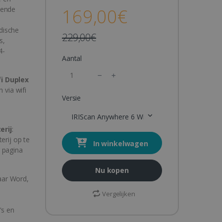
pende
169,00€
dische
229,00€
s,
4-
Aantal
i Duplex
 via wifi
Versie
IRIScan Anywhere 6 Wifi Duplex
erij
:
erij op te
In winkelwagen
 pagina
Nu kopen
aar Word,
Vergelijken
's en