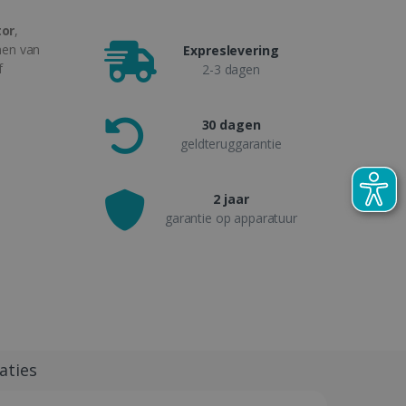
tor
,
nen van
Expreslevering
f
2-3 dagen
30 dagen
geldteruggarantie
2 jaar
garantie op apparatuur
aties