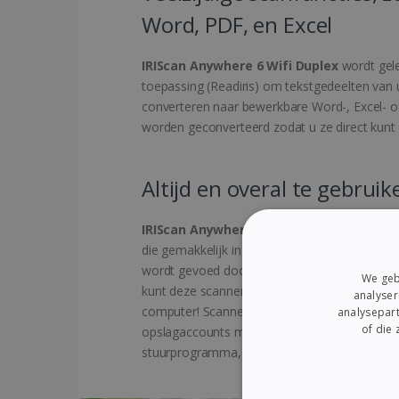
Word, PDF, en Excel
IRIScan Anywhere 6 Wifi Duplex
wordt gel
toepassing (Readiris) om tekstgedeelten va
converteren naar bewerkbare Word-, Excel- 
worden geconverteerd zodat u ze direct kunt
Altijd en overal te gebruik
IRIScan Anywhere 6 Wifi Duplex
is een uit
die gemakkelijk in een tas past en die u ove
wordt gevoed door een krachtige, via USB opla
We geb
kunt deze scanner dus overal gebruiken zond
analyser
computer! Scannen naar de cloud: scan bestan
analysepart
of die
opslagaccounts met de bijgeleverde software
stuurprogramma, compatibel met vrijwel elk