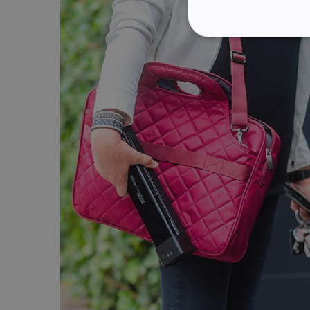
STRIKT NOODZAK
Strikt noodzakelijke cooki
website kan niet goed word
Naam
li_gc
CountryID
CookieScriptConsent