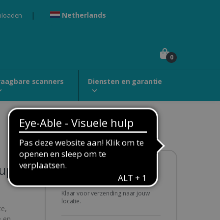
Netherlands
nloaden
0
raagbare scanners
Diensten en garantie
uplex
Beschikbaarheid:
Op voorraad
Klaar voor verzending naar jouw
locatie.
te,
e en