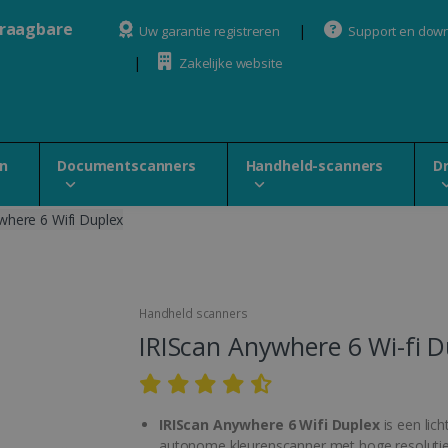
draagbare
Uw garantie registreren
Support en dow
Zakelijke website
n
Documentscanners
Handheld-scanners
D
where 6 Wifi Duplex
Handheld scanners
IRIScan Anywhere 6 Wi-fi D
IRIScan Anywhere 6 Wifi Duplex
is een lich
autonome kleurenscanner met hoge resoluti