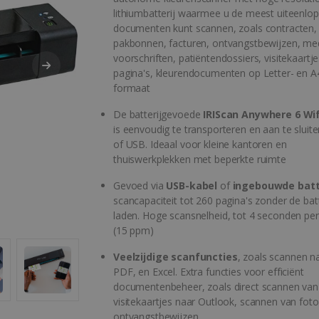
lithiumbatterij waarmee u de meest uiteenlo
documenten kunt scannen, zoals contracten,
pakbonnen, facturen, ontvangstbewijzen, me
voorschriften, patiëntendossiers, visitekaartje
pagina's, kleurendocumenten op Letter- en A
formaat
De batterijgevoede
IRIScan Anywhere 6 Wif
is eenvoudig te transporteren en aan te sluiten
of USB. Ideaal voor kleine kantoren en
thuiswerkplekken met beperkte ruimte
Gevoed via
USB-kabel
of
ingebouwde batt
scancapaciteit tot 260 pagina's zonder de batt
laden. Hoge scansnelheid, tot 4 seconden per
(15 ppm)
Veelzijdige scanfuncties
, zoals scannen n
PDF, en Excel. Extra functies voor efficiënt
documentenbeheer, zoals direct scannen van
visitekaartjes naar Outlook, scannen van foto
ontvangstbewijzen