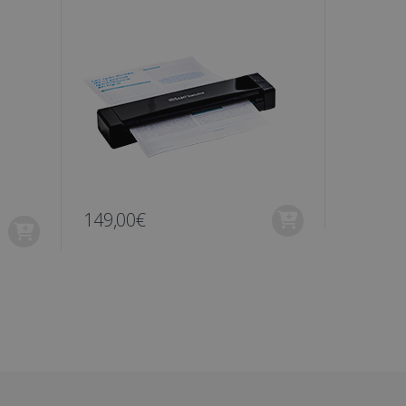
uiker op te slaan en om
ikerssessie voor
e en interactie van de
de gebruikerservaring en
e verbeteren.
sessiestatus te
ie voor het delen van de
ruiker uniek te
 surfervaring te bieden
acties te volgen.
eclick en voert
er de website gebruikt en
dgebruiker heeft gezien
149,00€
129,00
ht.
advertentieproducten te
erne adverteerders
ersinteracties en gedrag
nhoud en aanbiedingen te
eclick en voert
er de website gebruikt en
dgebruiker heeft gezien
ht.