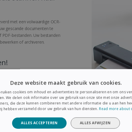
everd met een volwaardige OCR-
n uw gescande documenten te
of PDF-bestanden. Uw bestanden
 bewerken of archiveren.
en!
erst compacte en lichte scanner
Deze website maakt gebruik van cookies.
ral kunt meenemen. Deze scanner
adbare lithium-ion-batterij. U
ruiken cookies om inhoud en advertenties te personaliseren en om ons ver
er hem aan te sluiten op een
en. We delen ook informatie over uw gebruik van onze site met onze advert
den direct naar online
ners, die deze kunnen combineren met andere informatie die u aan hen hee
 zij hebben verzameld door uw gebruik van hun diensten.
Read more about 
, inclusief TWAIN-
e beeldverwerkingsoftware
ALLES ACCEPTEREN
ALLES AFWIJZEN