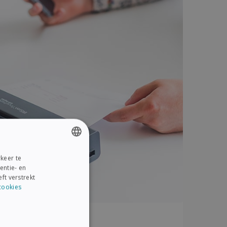
keer te
ENGLISH
entie- en
FRENCH
ft verstrekt
cookies
SPANISH
GERMAN
ITALIAN