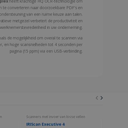
plex
heeft krachtige HQ OCR-technologie om
rstaal van de gebruiker
n te converteren naar doorzoekbare PDF's en
 in de geselecteerde taal
ndersteuning van een ruime keuze aan talen.
urfervaring.
atieve metgezel verbetert de productiviteit en
werknemerstevredenheid in uw onderneming.
ick en voert informatie
oals de mogelijkheid om overal te scannen via
gebruikt en over
er heeft gezien voordat
er, en hoge scansnelheden tot 4 seconden per
pagina (15 ppm) via een USB-verbinding.
ikersvoorkeuren bij te
oten; het kan ook bepalen
n betrokkenheid op de
n de YouTube-interface
ctionaliteit te
stemming van de
eractie met de site op te
e toestemming van de
eos from YouTube the user
ytics - wat een
nde privacybeleid en
nalyseservice van Google.
rden gerespecteerd in
derscheiden door een
gaven van ingesloten
ID. Het is opgenomen in
ekers-, sessie- en
rugkerende gebruiker
en
Scanners met invoer van losse vellen
Scanners me
en van de site.
 persoonlijke ervaring te
edingen aan te passen
IRIScan Executive 4
IRIScan E
lytics software. Het