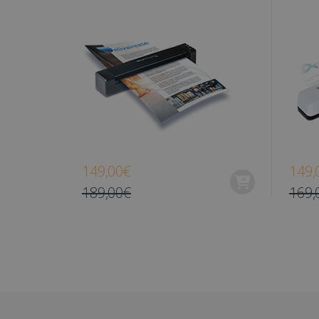
.iris
optiMonkSession
_ga_XNJS6PHT1N
.iris
bcookie
UserID
_gcl_au
149,00€
149,
189,00€
169,
_fbp
optiMonkClient
IDE