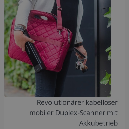
Unbedingt erforderlich
Performance
Targeting
Funktionalität
Unbedingt erforderliche Cookies ermöglichen
wesentliche Kernfunktionen der Website wie
die Benutzeranmeldung und die
Kontoverwaltung. Ohne die unbedingt
erforderlichen Cookies kann die Website nicht
ordnungsgemäß verwendet werden.
Anbieter /
Name
Ablaufdatum
Domäne
li_gc
5 Monate 4
LinkedIn
Wochen
Corporation
.linkedin.com
CountryID
www.irislink.com
5 Monate 4
Wochen
Revolutionärer kabelloser
mobiler Duplex-Scanner mit
Akkubetrieb