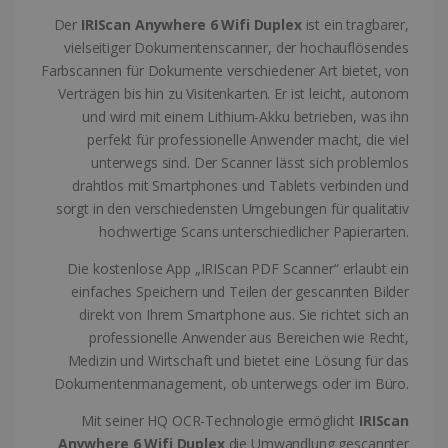
Der
IRIScan Anywhere 6 Wifi Duplex
ist ein tragbarer,
CookieScriptConsent
5 Monate 4
CookieScript
Wochen
www.irislink.com
vielseitiger Dokumentenscanner, der hochauflösendes
Farbscannen für Dokumente verschiedener Art bietet, von
Google-
Verträgen bis hin zu Visitenkarten. Er ist leicht, autonom
Datenschutzerklärung
und wird mit einem Lithium-Akku betrieben, was ihn
perfekt für professionelle Anwender macht, die viel
unterwegs sind. Der Scanner lässt sich problemlos
drahtlos mit Smartphones und Tablets verbinden und
LanguageID
www.irislink.com
5 Monate 4
Wochen
sorgt in den verschiedensten Umgebungen für qualitativ
hochwertige Scans unterschiedlicher Papierarten.
Die kostenlose App „IRIScan PDF Scanner“ erlaubt ein
einfaches Speichern und Teilen der gescannten Bilder
direkt von Ihrem Smartphone aus. Sie richtet sich an
professionelle Anwender aus Bereichen wie Recht,
CountryTranslationCouple
www.irislink.com
5 Monate 4
Medizin und Wirtschaft und bietet eine Lösung für das
Wochen
Dokumentenmanagement, ob unterwegs oder im Büro.
ASP.NET_SessionId
Session
Microsoft
Corporation
Mit seiner HQ OCR-Technologie ermöglicht
IRIScan
www.irislink.com
Anywhere 6 Wifi Duplex
die Umwandlung gescannter