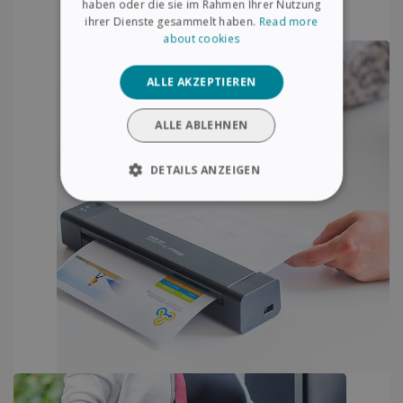
haben oder die sie im Rahmen Ihrer Nutzung
ihrer Dienste gesammelt haben.
Read more
about cookies
ALLE AKZEPTIEREN
ALLE ABLEHNEN
DETAILS ANZEIGEN
UNBEDINGT ERFORDERLICH
PERFORMANCE
TARGETING
FUNKTIONALITÄT