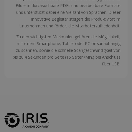
Bilder in durchsuchbare PDFs und bearbeitbare Formate
und unterstützt dabei eine Vielzahl von Sprachen. Dieser
innovative Begleiter steigert die Produktivität im
Unternehmen und fördert die Mitarbeiterzufriedenheit.
Zu den wichtigsten Merkmalen gehören die Möglichkeit,
mit einem Smartphone, Tablet oder PC ortsunabhängig
zu scannen, sowie die schnelle Scangeschwindigkeit von
bis zu 4 Sekunden pro Seite (15 Seiten/Min.) bei Anschluss
Anbieter /
Name
Ablaufdatum
Beschr
Anbieter /
Domäne
über USB.
Name
Ablaufdatum
Beschreibu
Domäne
VISITOR_INFO1_LIVE
5 Monate 4
Dieses 
Google LLC
Wochen
von You
.youtube.com
_clck
.irislink.com
1 Jahr
Dieses Cook
Anbieter /
Name
Ablaufdat
um die
verwendet,
Domäne
Benutz
Nutzerinter
für in 
und das
VISITOR_PRIVACY_METADATA
5 Monate
YouTube
eingeb
Engagement
Wochen
.youtube.com
Videos 
Website zu
Es kann
verfolgen, 
bestim
Nutzererfa
Websit
und die
neue od
Funktionalit
Version
Website zu
Oberfl
verbessern.
verwen
_ga
1 Jahr 1
Dieser Cook
Google LLC