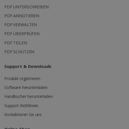
PDF UNTERSCHREIBEN
PDF ANNOTIEREN
PDF VERWALTEN
IDE
1 Jahr
Google LLC
PDF ÜBERPRÜFEN
.doubleclick.net
PDF TEILEN
PDF SCHÜTZEN
Support & Downloads
lidc
1 Tag
Microsoft
Produkt registrieren
Corporation
.linkedin.com
Software herunterladen
Handbücher herunterladen
Support-Richtlinien
Kontaktieren Sie uns