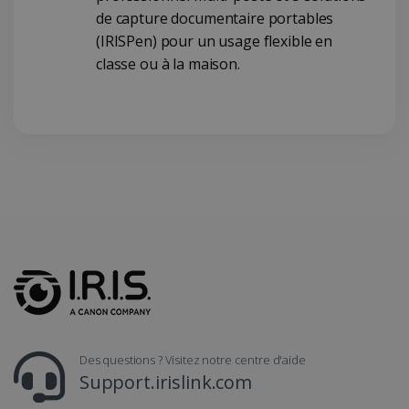
de capture documentaire portables
(IRISPen) pour un usage flexible en
classe ou à la maison.
LanguageID
www.irislink.com
5 mois 4
semaines
CountryTranslationCouple
www.irislink.com
5 mois 4
Des questions ? Visitez notre centre d'aide
semaines
Support.irislink.com
ASP.NET_SessionId
Session
Microsoft