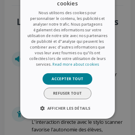
cookies
ENGLISH
Nous utilisons des cookies pour
FRENCH
Les bénéfices immédiats
personnaliser le contenu, les publicités et
analyser notre trafic. Nous partageons
SPANISH
également des informations sur votre
du Pack Classe ULIS
utilisation de notre site avec nos partenaires
GERMAN
de publicité et d"analyse qui peuvent les
ITALIAN
combiner avec d"autres informations que
vous leur avez fournies ou qu"ils ont
Restitution Audio Immédiate
DUTCH
collectées lors de votre utilisation de leurs
services.
Read more about cookies
Les stylos de lecture
IRISPen Reader
DYS
permettent aux élèves de scanner
ACCEPTER TOUT
un texte imprimé et d'en obtenir une
lecture à voix haute instantanée.
REFUSER TOUT
Autonomie et Compréhension
AFFICHER LES DÉTAILS
STRICTEMENT NÉCESSAIRES
L'interaction directe avec le stylo scanner
favorise l'autonomie des élèves,