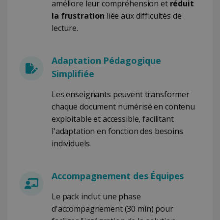
PERFORMANCE
CIBLAGE
améliore leur compréhension et
réduit
la frustration
liée aux difficultés de
FONCTIONNALITÉ
lecture.
Adaptation Pédagogique
Strictement nécessaires
Performance
Simplifiée
Ciblage
Fonctionnalité
Les enseignants peuvent transformer
Les cookies strictement nécessaires habilitent
des fonctionnalités de base du site Web telles
chaque document numérisé en contenu
que la connexion des utilisateurs et la gestion
exploitable et accessible, facilitant
des comptes. Le site Web ne peut pas être
utilisé correctement sans les cookies
l'adaptation en fonction des besoins
strictement nécessaires.
individuels.
Fournisseur /
Nom
Expiration
Domaine
li_gc
5 mois 4
LinkedIn
Accompagnement des Équipes
semaines
Corporation
.linkedin.com
Le pack inclut une phase
d'accompagnement (30 min) pour