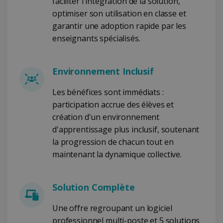
faciliter l'intégration de la solution,
optimiser son utilisation en classe et
CountryID
www.irislink.com
5 mois 4
semaines
garantir une adoption rapide par les
enseignants spécialisés.
Environnement Inclusif
Les bénéfices sont immédiats :
Politique de confidentialité de Google
participation accrue des élèves et
création d'un environnement
d'apprentissage plus inclusif, soutenant
CookieScriptConsent
5 mois 4
CookieScript
la progression de chacun tout en
semaines
www.irislink.com
maintenant la dynamique collective.
Solution Complète
Une offre regroupant un logiciel
professionnel multi-poste et 5 solutions