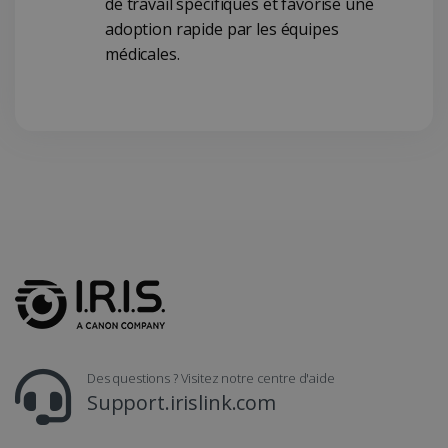
de travail spécifiques et favorise une
adoption rapide par les équipes
médicales.
CountryTranslationCouple
www.irislink.com
5 mois 4
semaines
ASP.NET_SessionId
Session
Microsoft
Corporation
www.irislink.com
Des questions ? Visitez notre centre d'aide
Support.irislink.com