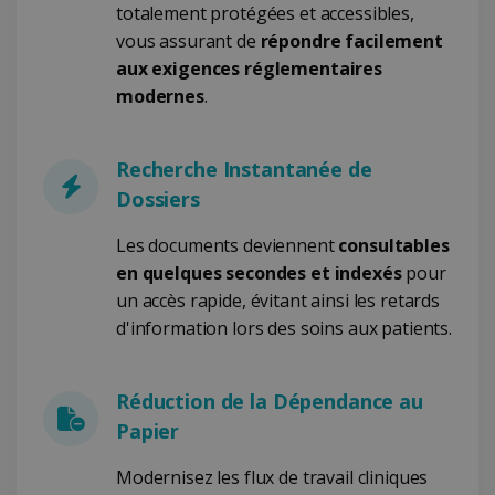
des comptes. Le site Web ne peut pas être
totalement protégées et accessibles,
utilisé correctement sans les cookies
vous assurant de
répondre facilement
strictement nécessaires.
aux exigences réglementaires
Fournisseur /
Nom
Expiration
modernes
.
Domaine
li_gc
5 mois 4
LinkedIn
semaines
Corporation
.linkedin.com
Recherche Instantanée de
Dossiers
Les documents deviennent
consultables
CountryID
www.irislink.com
5 mois 4
en quelques secondes et indexés
pour
semaines
un accès rapide, évitant ainsi les retards
d'information lors des soins aux patients.
Réduction de la Dépendance au
Papier
Politique de confidentialité de Google
Modernisez les flux de travail cliniques