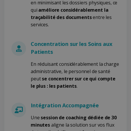
en minimisant les dossiers physiques, ce
qui
améliore considérablement la
CookieScriptConsent
5 mois 4
CookieScript
traçabilité des documents
entre les
semaines
www.irislink.com
services.
Concentration sur les Soins aux
Patients
En réduisant considérablement la charge
administrative, le personnel de santé
peut
se concentrer sur ce qui compte
le plus : les patients
.
Intégration Accompagnée
LanguageID
www.irislink.com
5 mois 4
semaines
Une
session de coaching dédiée de 30
minutes
aligne la solution sur vos flux