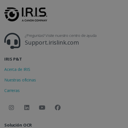
LanguageID
www.irislink.com
5 meses 4
semanas
¿Preguntas? Visite nuestro centro de ayuda
Support.irislink.com
IRIS P&T
Acerca de IRIS
Nuestras oficinas
Carreras
CountryTranslationCouple
www.irislink.com
5 meses 4
semanas
ASP.NET_SessionId
Sesión
Microsoft
Corporation
www.irislink.com
Solución OCR