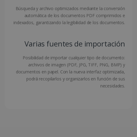
semanas
Búsqueda y archivo optimizados mediante la conversión
automática de los documentos PDF comprimidos e
indexados, garantizando la legibilidad de los documentos.
Varias fuentes de importación
Política de Privacidad de
Google
Posibilidad de importar cualquier tipo de documento:
archivos de imagen (PDF, JPG, TIFF, PNG, BMP) y
documentos en papel. Con la nueva interfaz optimizada,
CookieScriptConsent
5 meses 4
CookieScript
podrá recopilarlos y organizarlos en función de sus
semanas
www.irislink.com
necesidades.