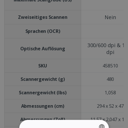
Nein
Zweiseitiges Scannen
Sprachen (OCR)
300/600 dpi & 1
Optische Auflösung
dpi
SKU
458510
Scannergewicht (g)
480
Scannergewicht (lbs)
1,058
Abmessungen (cm)
294 x 52 x 47
Abmessungen (Zoll)
11,57 x 2,047 x 1,