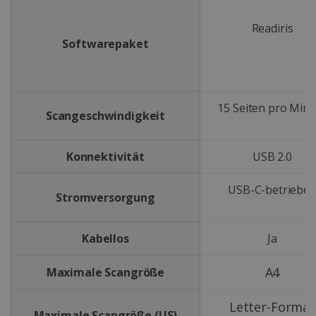
Readiris
Softwarepaket
15 Seiten pro Min
Scangeschwindigkeit
Konnektivität
USB 2.0
USB-C-betriebe
Stromversorgung
Kabellos
Ja
A4
Maximale Scangröße
Letter-Format
Maximale Scangröße (US)