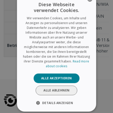
Diese Webseite
Treiber (Windows)
TWAIN/WIA
verwendet Cookies.
ENGLISH
Treiber (macOS)
TWAIN
Wir verwenden Cookies, um Inhalte und
FRENCH
Anzeigen zu personalisieren und unseren
ADF
Nein
Datenverkehr zu analysieren. Wir geben
SPANISH
Informationen über Ihre Nutzung unserer
Website auch an unsere Werbe- und
GERMAN
Windows® 11 & 1
Analysepartner weiter, die diese
Betriebssystemkompatibilität
macOS® X Version 1
ITALIAN
möglicherweise mit anderen Informationen
oder höher
kombinieren, die Sie ihnen bereitgestellt
DUTCH
haben oder die sie im Rahmen Ihrer Nutzung
ihrer Dienste gesammelt haben.
Read more
about cookies
ALLE AKZEPTIEREN
ALLE ABLEHNEN
DETAILS ANZEIGEN