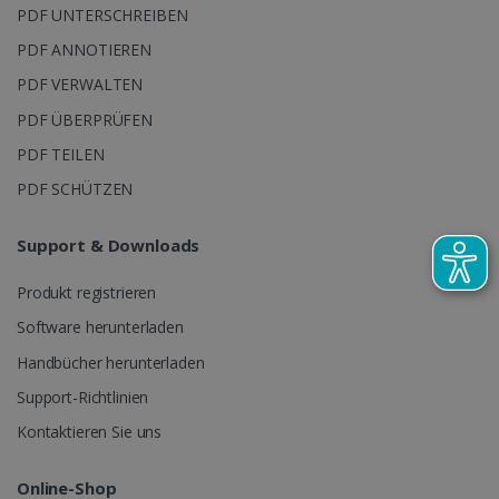
PDF UNTERSCHREIBEN
PDF ANNOTIEREN
PDF VERWALTEN
PDF ÜBERPRÜFEN
CountryTranslationCouple
www.irislink.com
5 Monate 4
PDF TEILEN
Wochen
ASP.NET_SessionId
Session
PDF SCHÜTZEN
Microsoft
Corporation
www.irislink.com
Support & Downloads
Produkt registrieren
Software herunterladen
Handbücher herunterladen
Support-Richtlinien
Kontaktieren Sie uns
Anbieter /
Name
Ablaufdatum
Beschr
Anbieter /
Domäne
Online-Shop
Name
Ablaufdatum
Beschreibu
Domäne