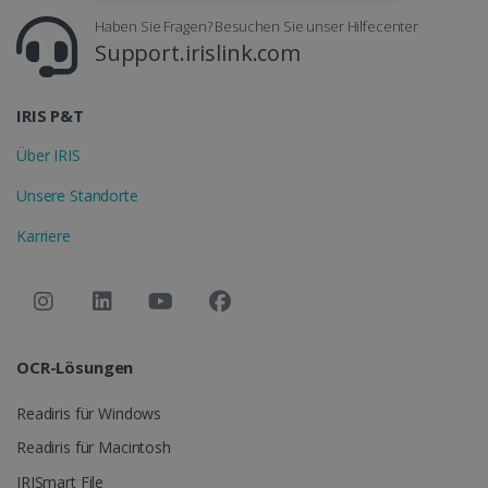
UNBEDINGT ERFORDERLICH
Haben Sie Fragen? Besuchen Sie unser Hilfecenter
Support.irislink.com
PERFORMANCE
TARGETING
IRIS P&T
Über IRIS
FUNKTIONALITÄT
Unsere Standorte
Karriere
Unbedingt erforderlich
Performance
Targeting
Funktionalität
Unbedingt erforderliche Cookies ermöglichen
wesentliche Kernfunktionen der Website wie
die Benutzeranmeldung und die
OCR-Lösungen
Kontoverwaltung. Ohne die unbedingt
erforderlichen Cookies kann die Website nicht
ordnungsgemäß verwendet werden.
Readiris für Windows
Anbieter /
Name
Ablaufdatum
Readiris für Macintosh
Domäne
IRISmart File
li_gc
5 Monate 4
LinkedIn