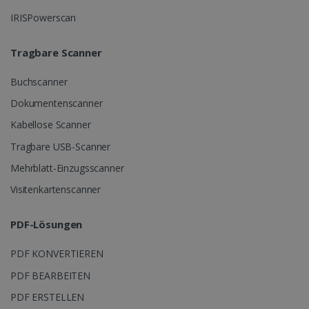
Wochen
Corporation
IRISPowerscan
.linkedin.com
Tragbare Scanner
CountryID
www.irislink.com
5 Monate 4
Wochen
Buchscanner
Dokumentenscanner
Kabellose Scanner
Tragbare USB-Scanner
Mehrblatt-Einzugsscanner
CookieScriptConsent
5 Monate 4
CookieScript
Wochen
www.irislink.com
Visitenkartenscanner
Google-
Datenschutzerklärung
PDF-Lösungen
PDF KONVERTIEREN
PDF BEARBEITEN
LanguageID
www.irislink.com
5 Monate 4
Wochen
PDF ERSTELLEN