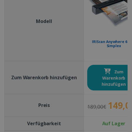
Modell
IRIScan Anywhere 6 Wi
Simplex
Zum
Zum Warenkorb hinzufügen
Warenkorb
hinzufügen
149,0
Preis
189,00€
Verfügbarkeit
Auf Lager