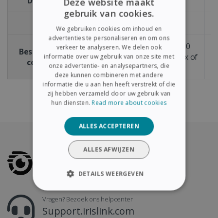
Driver (macOS)
TWAIN
Deze website maakt
gebruik van cookies.
ENGLISH
ADF
Nee
We gebruiken cookies om inhoud en
FRENCH
advertenties te personaliseren en om ons
Windows® 11 en 10
verkeer te analyseren. We delen ook
Besturingssysteem
SPANISH
macOS® X versie 12.x of
m
informatie over uw gebruik van onze site met
compatibiliteit
onze advertentie- en analysepartners, die
hoger
GERMAN
deze kunnen combineren met andere
ITALIAN
informatie die u aan hen heeft verstrekt of die
zij hebben verzameld door uw gebruik van
DUTCH
hun diensten.
Read more about cookies
ALLES ACCEPTEREN
ALLES AFWIJZEN
DETAILS WEERGEVEN
STRIKT NOODZAKELIJK
Vragen? Bezoek ons helpcenter
Support.irislink.com
PRESTATIE
TARGETING