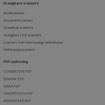
Draagbare scanners
CountryID
www.irislink.com
5 maanden 4
weken
Boekscanners
Documentscanners
Draadloze scanners
Draagbare USB-scanners
Google Privacy Policy
Scanners met meervoudige velleninvoer
Visitekaartjescanners
CookieScriptConsent
5 maanden 4
CookieScript
weken
www.irislink.com
PDF-oplossing
CONVERTEER PDF
BEWERK PDF
MAAK PDF
ONDERTEKEN PDF
ANNONTEER PDF
LanguageID
www.irislink.com
5 maanden 4