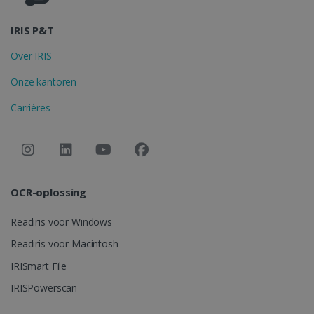
IRIS P&T
FUNCTIONEEL
Over IRIS
Onze kantoren
Strikt noodzakelijk
Prestatie
Carrières
Targeting
Functioneel
Strikt noodzakelijke cookies maken de
kernfunctionaliteiten van de website mogelijk,
zoals gebruikersaanmelding en
accountbeheer. De website kan niet goed
worden gebruikt zonder de strikt
noodzakelijke cookies.
OCR-oplossing
Aanbieder /
Naam
Vervaldatum
Readiris voor Windows
Domein
li_gc
5 maanden 4
Readiris voor Macintosh
LinkedIn
weken
Corporation
.linkedin.com
IRISmart File
IRISPowerscan