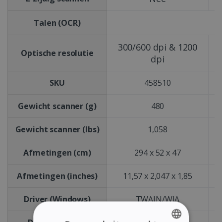
Talen (OCR)
300/600 dpi & 1200
Optische resolutie
dpi
SKU
458510
Gewicht scanner (g)
480
Gewicht scanner (lbs)
1,058
Afmetingen (cm)
294 x 52 x 47
Afmetingen (inches)
11,57 x 2,047 x 1,85
Driver (Windows)
TWAIN/WIA