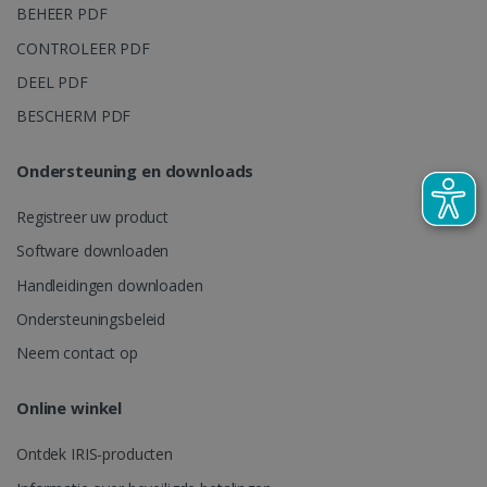
BEHEER PDF
weken
CONTROLEER PDF
DEEL PDF
BESCHERM PDF
Ondersteuning en downloads
Registreer uw product
CountryTranslationCouple
www.irislink.com
5 maanden 4
weken
Software downloaden
ASP.NET_SessionId
Sessie
Microsoft
Handleidingen downloaden
Corporation
www.irislink.com
Ondersteuningsbeleid
Neem contact op
Online winkel
Ontdek IRIS-producten