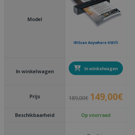
Model
IRIScan Anywhere 6 Wifi
In winkelwagen
In winkelwagen
149,00€
Prijs
189,00€
2
Beschikbaarheid
Op voorraad