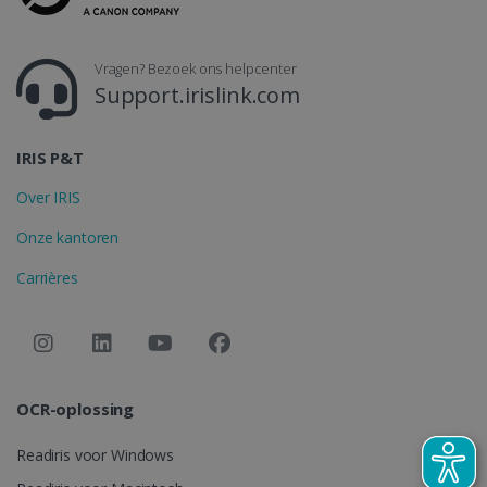
_gcl_au
2 maanden
Google LLC
weken
.irislink.com
Vragen? Bezoek ons helpcenter
Support.irislink.com
IRIS P&T
Over IRIS
_fbp
2 maanden
Meta Platform
weken
Inc.
Onze kantoren
.irislink.com
Carrières
optiMonkClient
www.irislink.com
11 maand
4 weken
OCR-oplossing
Readiris voor Windows