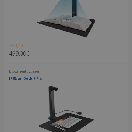
Strikt noodzakelijke cookies maken de
kernfunctionaliteiten van de website mogelijk,
zoals gebruikersaanmelding en
accountbeheer. De website kan niet goed
worden gebruikt zonder de strikt
noodzakelijke cookies.
Aanbieder /
Naam
Vervaldatum
Domein
399,00€
li_gc
5 maanden 4
LinkedIn
499,00€
weken
Corporation
.linkedin.com
Documentscanner
IRIScan Desk 7 Pro
CountryID
www.irislink.com
5 maanden 4
weken