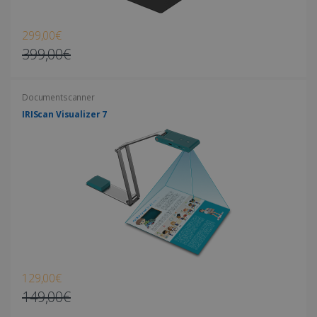
Google Privacy Policy
299,00€
CookieScriptConsent
5 maanden 4
CookieScript
399,00€
weken
www.irislink.com
Documentscanner
IRIScan Visualizer 7
LanguageID
www.irislink.com
5 maanden 4
weken
129,00€
149,00€