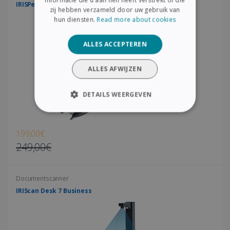
informatie die u aan hen heeft verstrekt of die
IRISPen Air 8
zij hebben verzameld door uw gebruik van
DUTCH
hun diensten.
Read more about cookies
ALLES ACCEPTEREN
ALLES AFWIJZEN
DETAILS WEERGEVEN
STRIKT NOODZAKELIJK
199,00€
PRESTATIE
TARGETING
249,00€
FUNCTIONEEL
Documentscanner
IRIScan Desk 7 Business
Strikt noodzakelijk
Prestatie
Targeting
Functioneel