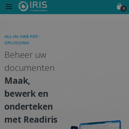
0
Draagbare Scanners, PDF 
ALL-IN-ONE PDF-
B
OPLOSSING
I
Beheer uw
documenten
Maak,
g
bewerk en
onderteken
met Readiris