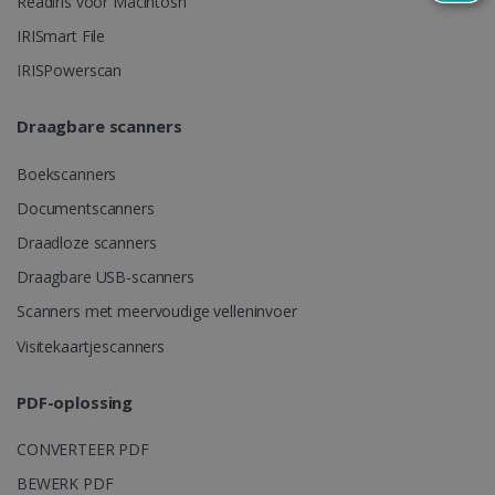
Readiris voor Macintosh
IDE
1 jaar
Google LLC
.doubleclick.net
IRISmart File
IRISPowerscan
Draagbare scanners
Boekscanners
Documentscanners
lidc
1 dag
Microsoft
Corporation
Draadloze scanners
.linkedin.com
Draagbare USB-scanners
Scanners met meervoudige velleninvoer
Visitekaartjescanners
PDF-oplossing
CONVERTEER PDF
BEWERK PDF