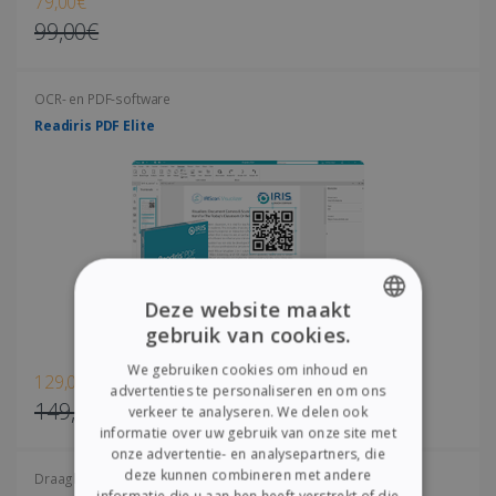
79,00€
99,00€
OCR- en PDF-software
Readiris PDF Elite
Deze website maakt
gebruik van cookies.
ENGLISH
We gebruiken cookies om inhoud en
129,00€
FRENCH
advertenties te personaliseren en om ons
149,00€
verkeer te analyseren. We delen ook
SPANISH
informatie over uw gebruik van onze site met
onze advertentie- en analysepartners, die
GERMAN
deze kunnen combineren met andere
Draagbare scanners
ITALIAN