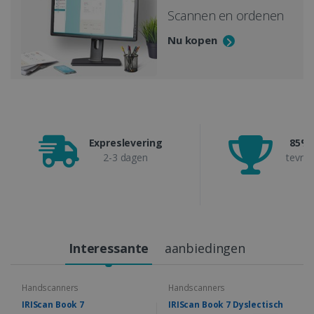
Scannen en ordenen
Nu kopen
Expreslevering
85% 
2-3 dagen
tevre
Interessante
aanbiedingen
Handscanners
Handscanners
IRIScan Book 7
IRIScan Book 7 Dyslectisch