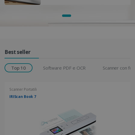
Griglia di prodotti
Best seller
Top 10
Software PDF e OCR
Scanner con fo
Scanner Portatili
IRIScan Book 7