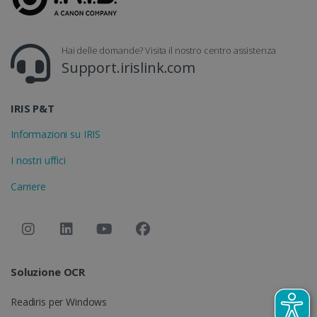
analisi dei siti.
_clsk
1 giorno
Questo cookie
Microsoft
è associato al
.irislink.com
software di
Hai delle domande? Visita il nostro centro assistenza
analisi
Support.irislink.com
Microsoft
Clarity. Viene
bcookie
11 mesi 4
Microsoft
utilizzato per
settimane
Corporation
memorizzare
.linkedin.com
informazioni
IRIS P&T
sulla sessione
dell'utente e
Informazioni su IRIS
per combinare
più
visualizzazioni
I nostri uffici
di pagina in un
singola
sessione
Carriere
UserID
www.irislink.com
5 mesi 4
utente per
settimane
scopi di analisi.
_ga_XNJS6PHT1N
.irislink.com
1 anno 1
Questo cookie
mese
viene utilizzat
da Google
Analytics per
mantenere lo
Soluzione OCR
stato della
sessione.
Readiris per Windows