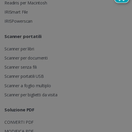
Readiris per Macintosh
IRISmart File
_gcl_au
2 mesi 4
Google LLC
IRISPowerscan
settimane
.irislink.com
Scanner portatili
Scanner per libri
Scanner per documenti
Scanner senza fili
Scanner portatili USB
_fbp
2 mesi 4
Meta Platform
Scanner a foglio multiplo
settimane
Inc.
.irislink.com
Scanner per biglietti da visita
Soluzione PDF
CONVERTI PDF
optiMonkClient
www.irislink.com
11 mesi 4
MODIFICA PDF