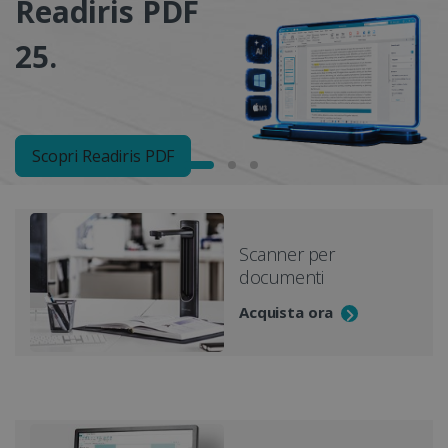
Readiris PDF
d
25.
c
Scopri Readiris PDF
Scanner per
documenti
Acquista ora