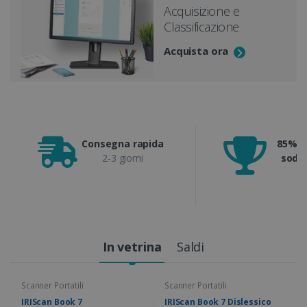
Acquisizione e
Classificazione
Acquista ora
Consegna rapida
85% di
2-3 giorni
soddi
In vetrina
Saldi
Scanner Portatili
Scanner Portatili
IRIScan Book 7
IRIScan Book 7 Dislessico