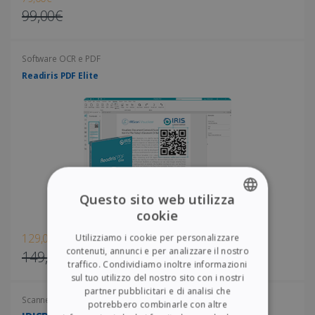
99,00€
Software OCR e PDF
Readiris PDF Elite
Questo sito web utilizza
cookie
ENGLISH
129,00€
Utilizziamo i cookie per personalizzare
FRENCH
contenuti, annunci e per analizzare il nostro
149,00€
traffico. Condividiamo inoltre informazioni
SPANISH
sul tuo utilizzo del nostro sito con i nostri
partner pubblicitari e di analisi che
GERMAN
Scanner portatili
potrebbero combinarle con altre