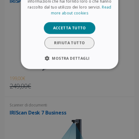
IRISPen Air 8
ITALIAN
informazioni che hai fornito loro o che hanno
raccolto dal tuo utilizzo dei loro servizi.
Read
DUTCH
more about cookies
ACCETTA TUTTO
RIFIUTA TUTTO
MOSTRA DETTAGLI
STRETTAMENTE NECESSARI
199,00€
249,00€
PERFORMANCE
TARGETING
Scanner di documenti
IRIScan Desk 7 Business
FUNZIONALITÀ