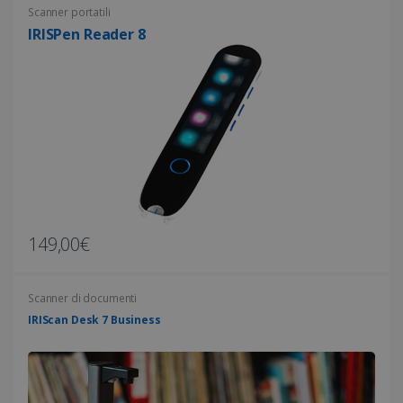
settimane
Scanner portatili
IRISPen Reader 8
CountryTranslationCouple
www.irislink.com
5 mesi 4
settimane
149,00€
ASP.NET_SessionId
Sessione
Microsoft
Corporation
www.irislink.com
Scanner di documenti
IRIScan Desk 7 Business