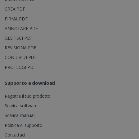
settimane
CREA PDF
FIRMA PDF
ANNOTARE PDF
GESTISCI PDF
REVISIONA PDF
CONDIVIDI PDF
IDE
1 anno
Google LLC
.doubleclick.net
PROTEGGI PDF
Supporto e download
Registra il tuo prodotto
Scarica software
Scarica manuali
Politica di supporto
lidc
1 giorno
Microsoft
Contattaci
Corporation