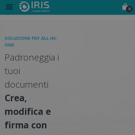
0
Scanner Portatili, Softwa
SOLUZIONE PDF ALL-IN-
S
ONE
D
Padroneggia i
S
tuoi
documenti
Crea,
l
modifica e
d
firma con