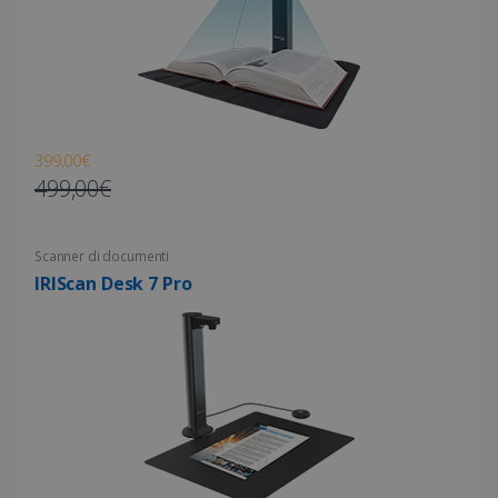
Strettamente necessari
Performance
Targeting
Funzionalità
I cookie strettamente necessari consentono le
funzionalità principali del sito web come
l"accesso dell"utente e la gestione
dell"account. Il sito web non può essere
utilizzato correttamente senza i cookie
399,00€
strettamente necessari.
499,00€
Fornitore /
Nome
Scadenza
Dominio
li_gc
5 mesi 4
LinkedIn
Scanner di documenti
settimane
Corporation
IRIScan Desk 7 Pro
.linkedin.com
CountryID
www.irislink.com
5 mesi 4
settimane