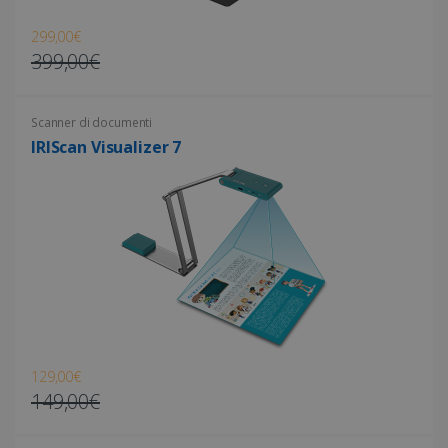
299,00€
399,00€
Google Privacy Policy
Scanner di documenti
IRIScan Visualizer 7
CookieScriptConsent
5 mesi 4
CookieScript
settimane
www.irislink.com
129,00€
149,00€
LanguageID
www.irislink.com
5 mesi 4