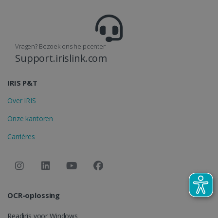
.irislink.com
Vragen? Bezoek ons helpcenter
optiMonkClient
www.irislink.com
11 maand
Support.irislink.com
4 weken
IRIS P&T
Over IRIS
Onze kantoren
IDE
1 jaar
Google LLC
.doubleclick.net
Carrières
OCR-oplossing
lidc
1 dag
Microsoft
Readiris voor Windows
Corporation