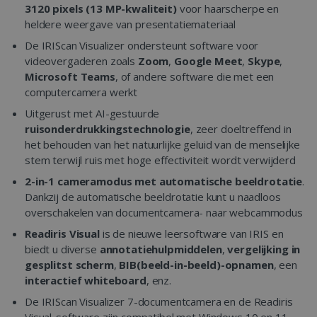
3120 pixels (13 MP-kwaliteit)
voor haarscherpe en
heldere weergave van presentatiemateriaal
De IRIScan Visualizer ondersteunt software voor
videovergaderen zoals
Zoom
,
Google Meet
,
Skype
,
Microsoft Teams
, of andere software die met een
computercamera werkt
Uitgerust met AI-gestuurde
ruisonderdrukkingstechnologie
, zeer doeltreffend in
het behouden van het natuurlijke geluid van de menselijke
stem terwijl ruis met hoge effectiviteit wordt verwijderd
2-in-1 cameramodus met automatische beeldrotatie
.
Dankzij de automatische beeldrotatie kunt u naadloos
overschakelen van documentcamera- naar webcammodus
Readiris Visual
is de nieuwe leersoftware van IRIS en
biedt u diverse
annotatiehulpmiddelen
,
vergelijking in
gesplitst scherm
,
BIB(beeld-in-beeld)-opnamen
, een
interactief whiteboard
, enz.
De IRIScan Visualizer 7-documentcamera en de Readiris