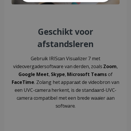
STRIKT NOODZAKELIJK
PRESTATIE
TARGETING
Geschikt voor
FUNCTIONEEL
afstandsleren
Strikt noodzakelijk
Prestatie
Gebruik IRIScan Visualizer 7 met
Targeting
Functioneel
videovergadersoftware van derden, zoals
Zoom
,
Google Meet
,
Skype
,
Microsoft Teams
of
Strikt noodzakelijke cookies maken de
kernfunctionaliteiten van de website mogelijk,
FaceTime
. Zolang het apparaat de videobron van
zoals gebruikersaanmelding en
accountbeheer. De website kan niet goed
een UVC-camera herkent, is de standaard-UVC-
worden gebruikt zonder de strikt
camera compatibel met een brede waaier aan
noodzakelijke cookies.
software.
Aanbieder /
Naam
Vervaldatum
Domein
li_gc
5 maanden 4
LinkedIn
weken
Corporation
.linkedin.com