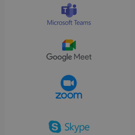
CountryID
www.irislink.com
5 maanden 4
weken
Google Privacy Policy
CookieScriptConsent
5 maanden 4
CookieScript
weken
www.irislink.com