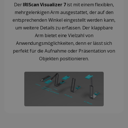
Der
IRIScan Visualizer 7
ist mit einem flexiblen,
Analysezwe
_gcl_au
2 Monate
Google LLC
kombiniere
Wochen
.irislink.com
mehrgelenkigen Arm ausgestattet, der auf den
_ga_XNJS6PHT1N
.irislink.com
1 Jahr 1
Dieses Cook
entsprechenden Winkel eingestellt werden kann,
Monat
von Google
Analytics
um weitere Details zu erfassen. Der klappbare
verwendet,
Sitzungsstat
Arm bietet eine Vielzahl von
beizubehalt
Anwendungsmöglichkeiten, denn er lässt sich
perfekt für die Aufnahme oder Präsentation von
_fbp
2 Monate
Meta Platform
Wochen
Inc.
Objekten positionieren.
.irislink.com
optiMonkClient
www.irislink.com
11 Monate
Wochen
IDE
1 Jahr
Google LLC
.doubleclick.net