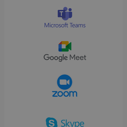
ordnungsgemäß verwendet werden.
Anbieter /
Name
Ablaufdatum
Domäne
li_gc
5 Monate 4
LinkedIn
Wochen
Corporation
.linkedin.com
CountryID
www.irislink.com
5 Monate 4
Wochen
CookieScriptConsent
5 Monate 4
CookieScript
Wochen
www.irislink.com
Google-
Datenschutzerklärung