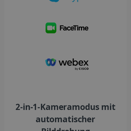
LanguageID
www.irislink.com
5 Monate 4
Wochen
CountryTranslationCouple
www.irislink.com
5 Monate 4
Wochen
ASP.NET_SessionId
Session
Microsoft
Corporation
www.irislink.com
2-in-1-Kameramodus mit
automatischer