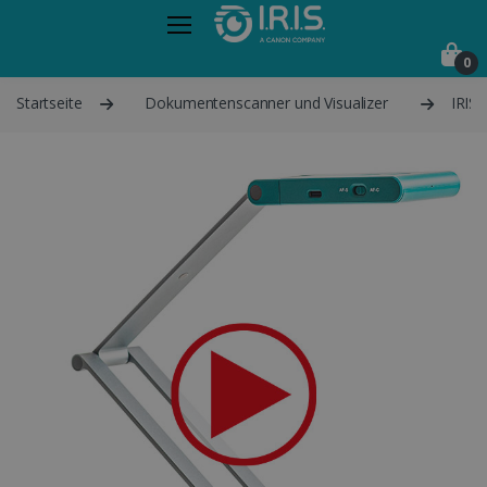
0
Startseite
Dokumentenscanner und Visualizer
IRISc