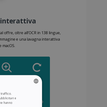
 interattiva
l offre, oltre all’OCR in 138 lingue,
’immagine e una lavagna interattiva
 e macOS.
traffico.
ENGLISH
bblicitari e
FRENCH
che hanno