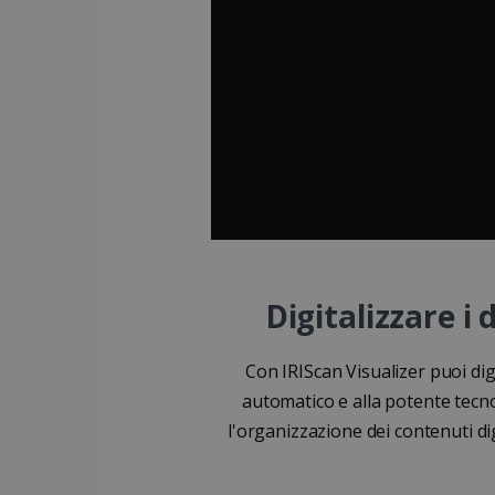
CookieScriptConsent
Google Pri
LanguageID
CountryTranslationCoup
ASP.NET_SessionId
Digitalizzare i
Forni
Fo
Nome
Nome
Con IRIScan Visualizer puoi dig
Domi
Do
Nome
automatico e alla potente tecno
_clck
VISITOR_INFO1_LIVE
.iris
Go
.y
VISITOR_PRIVACY_META
l'organizzazione dei contenuti digi
_ga
Goog
__Secure-
.y
.iris