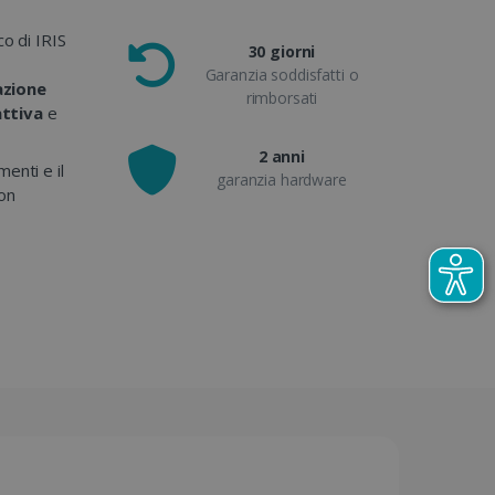
co di IRIS
30 giorni
Garanzia soddisfatti o
azione
rimborsati
attiva
e
2 anni
enti e il
garanzia hardware
con