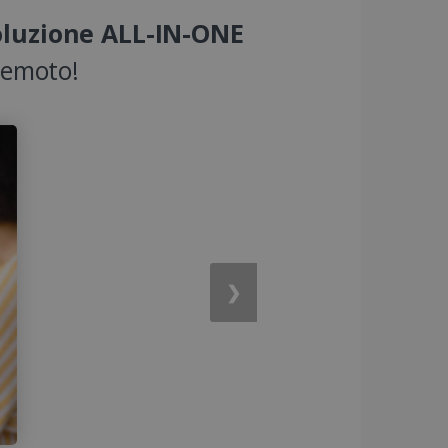
oluzione ALL-IN-ONE
 remoto!
❯