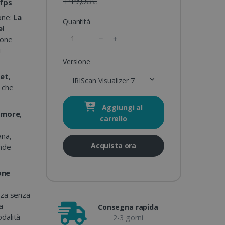
149,00€
 fps
one:
La
Quantità
el
ione
i
Versione
et
,
IRIScan Visualizer 7
 che
Aggiungi al
rumore
,
carrello
ana,
Acquista ora
ande
one
nza senza
a
Consegna rapida
dalità
2-3 giorni