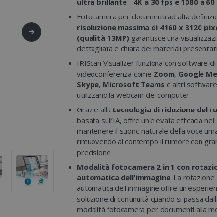
ultra brillante
-
4K a 30 fps e 1080 a 60
Fotocamera per documenti ad alta definizi
risoluzione massima di 4160 x 3120 pix
(qualità 13MP)
garantisce una visualizzaz
dettagliata e chiara dei materiali presentat
IRIScan Visualizer funziona con software di
videoconferenza come
Zoom
,
Google Me
Skype
,
Microsoft Teams
o altri software
utilizzano la webcam del computer
Grazie alla
tecnologia di riduzione del 
basata sull’IA, offre un'elevata efficacia nel
mantenere il suono naturale della voce um
rimuovendo al contempo il rumore con gr
precisione
Modalità fotocamera 2 in 1 con rotazi
automatica dell'immagine
. La rotazione
automatica dell'immagine offre un'esperie
soluzione di continuità quando si passa dall
modalità fotocamera per documenti alla mo