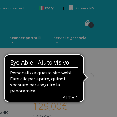
Italy
nza e download
Sito web IRIS
0
Scanner portatili
Servizi e garanzia
Disponibilità:
Disponibile
129,00€
o 4K