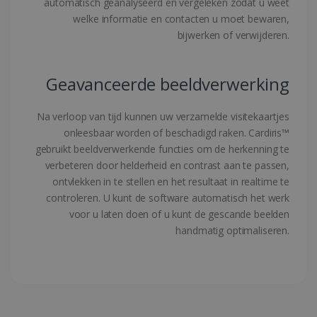
automatisch geanalyseerd en vergeleken zodat u weet
welke informatie en contacten u moet bewaren,
bijwerken of verwijderen.
Google Privacy Policy
Geavanceerde beeldverwerking
CookieScriptConsent
5 maanden 4
CookieScript
weken
www.irislink.com
Na verloop van tijd kunnen uw verzamelde visitekaartjes
onleesbaar worden of beschadigd raken. Cardiris™
gebruikt beeldverwerkende functies om de herkenning te
verbeteren door helderheid en contrast aan te passen,
ontvlekken in te stellen en het resultaat in realtime te
controleren. U kunt de software automatisch het werk
voor u laten doen of u kunt de gescande beelden
handmatig optimaliseren.
LanguageID
www.irislink.com
5 maanden 4
weken