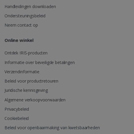
Handleidingen downloaden
Ondersteuningsbeleid
_gcl_au
2 maanden
Google LLC
weken
.irislink.com
Neem contact op
Online winkel
Ontdek IRIS-producten
Informatie over beveiligde betalingen
Verzendinformatie
_fbp
2 maanden
Meta Platform
weken
Inc.
Beleid voor productretouren
.irislink.com
Juridische kennisgeving
Algemene verkoopvoorwaarden
Privacybeleid
optiMonkClient
www.irislink.com
11 maand
4 weken
Cookiebeleid
Beleid voor openbaarmaking van kwetsbaarheden