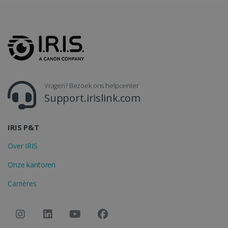
CountryTranslationCouple
www.irislink.com
5 maanden 4
weken
ASP.NET_SessionId
Sessie
Microsoft
Corporation
www.irislink.com
Vragen? Bezoek ons helpcenter
Support.irislink.com
IRIS P&T
Over IRIS
Onze kantoren
Carrières
Aanbieder /
Naam
Vervaldatum
Omschr