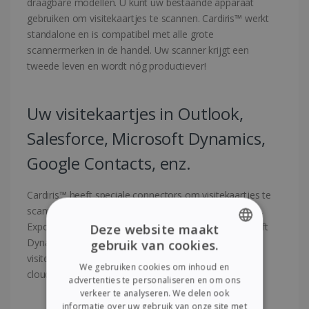
draagbare modellen. U kunt uw bestaande apparaat
gebruiken om visitekaartjes te scannen. Cardiris™ werkt
standalone en is compatibel met alle grote
scannermerken in de handel. Uw scanner krijgt een
tweede leven en wordt nóg productiever!
Uw visitekaartjes in Outlook,
Salesforce, Microsoft Dynamics,
Google Contacts, enz.
Cardiris™ heeft speciale connectors om visitekaartjes te
scannen naar uw favoriete contactbeheerprogramma.
Exporteer ze direct naar Outlook, Salesforce, Microsoft
Deze website maakt
Dynamics CRM, Google Contacts, enz. Ideaal om
gebruik van cookies.
ENGLISH
visitekaartjes om te zetten in digitale contacten op de
We gebruiken cookies om inhoud en
cloud, een veilige locatie die altijd toegankelijk is!
FRENCH
advertenties te personaliseren en om ons
verkeer te analyseren. We delen ook
SPANISH
informatie over uw gebruik van onze site met