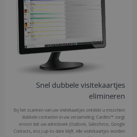
Strikt noodzakelijk
Prestatie
Targeting
Functioneel
Strikt noodzakelijke cookies maken de
kernfunctionaliteiten van de website mogelijk,
zoals gebruikersaanmelding en
accountbeheer. De website kan niet goed
worden gebruikt zonder de strikt
noodzakelijke cookies.
Aanbieder /
Naam
Vervaldatum
Domein
li_gc
5 maanden 4
LinkedIn
weken
Corporation
.linkedin.com
Snel dubbele visitekaartjes
elimineren
CountryID
www.irislink.com
5 maanden 4
Bij het scannen van uw visitekaartjes ontdekt u misschien
weken
dubbele contacten in uw verzameling. Cardiris™ zorgt
ervoor dat uw adresboek (Outlook, Salesforce, Google
Contacts, enz.) up-to-date blijft. Alle visitekaartjes worden