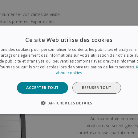
 numériser vos cartes de visite
ntacts préférés. Exportez-les
osoft Dynamics CRM, Google
tir des cartes de visite en
Ce site Web utilise des cookies
d sécurisé et accessible à tout
sons des cookies pour personnaliser le contenu, les publicités et analyser no
artageons également des informations sur votre utilisation de notre site a
de publicité et d"analyse qui peuvent les combiner avec d"autres informat
fournies ou qu"ils ont collectées lors de votre utilisation de leurs services.
about cookies
ACCEPTER TOUT
REFUSER TOUT
Éliminez rapidem
AFFICHER LES DÉTAILS
CESSAIRES
PERFORMANCE
CIBLAGE
FONCTION
Au moment de numériser v
doublons se soient glissés
carnet d’adresses parfaitement 