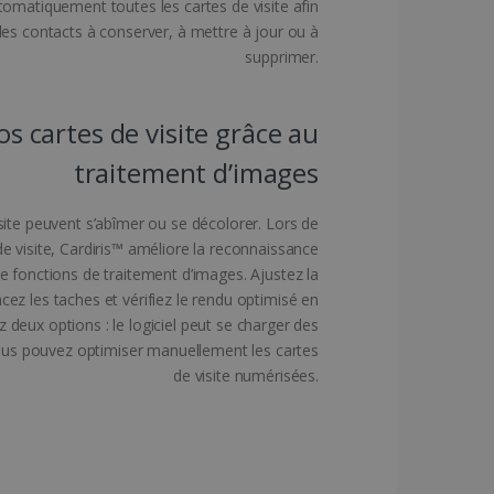
utomatiquement toutes les cartes de visite afin
t les contacts à conserver, à mettre à jour ou à
es utilisateurs et la
supprimer.
es.
s cartes de visite grâce au
s à l'utilisation de
traitement d’images
e du pays de l'utilisateur,
isite peuvent s’abîmer ou se décolorer. Lors de
ifiques à la région et
rsonnalisée et
e visite, Cardiris™ améliore la reconnaissance
e fonctions de traitement d’images. Ajustez la
Script.com pour mémoriser
acez les taches et vérifiez le rendu optimisé en
rs en matière de cookies.
 deux options : le logiciel peut se charger des
Cookie-Script.com
ous pouvez optimiser manuellement les cartes
éférée de l'utilisateur sur
de visite numérisées.
hé dans la langue
ion améliorée.
t des informations sur la