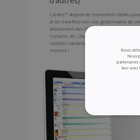
d’autres)
Cardiris™ dispose de connecteurs dédiés pour
et les transférer vers vos gestionnaires de co
directement vers Outlook, Salesforce, Micr
Contacts, etc. Une solution idéale pour conver
contacts numériques disponibles dans un Clou
Nous utili
moment !
Nous p
partenaires 
leur avez 
STRICTEMENT NÉ