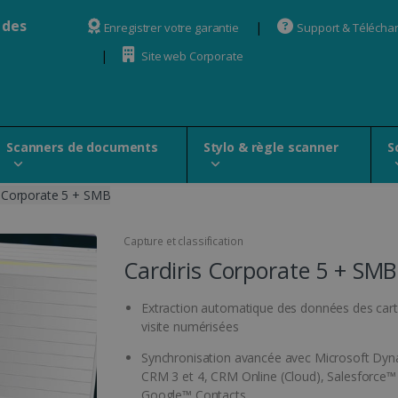
 des
Enregistrer votre garantie
Support & Télécha
Site web Corporate
Scanners de documents
Stylo & règle scanner
S
s Corporate 5 + SMB
Capture et classification
Cardiris Corporate 5 + SMB
Extraction automatique des données des car
visite numérisées
Synchronisation avancée avec Microsoft Dy
CRM 3 et 4, CRM Online (Cloud), Salesforce™
Google™ Contacts