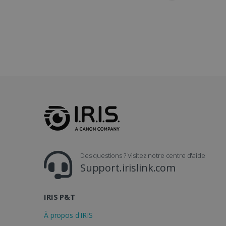
_gcl_au
_fbp
optiMonkClient
IDE
lidc
Des questions ? Visitez notre centre d'aide
Support.irislink.com
IRIS P&T
À propos d'IRIS