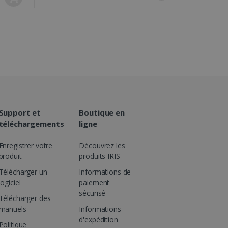
ctions du site.
rnit des informations sur
 site Web et sur toute
nt de visiter ledit site
 de produits publicitaires
nceurs tiers
tions et les
 Web afin de fournir des
ampagnes optiMonk.
Support et
Boutique en
rnit des informations sur
 site Web et sur toute
téléchargements
ligne
nt de visiter ledit site
Enregistrer votre
Découvrez les
rosoft MSN qui garantit le
produit
produits IRIS
Télécharger un
Informations de
logiciel
paiement
sécurisé
Télécharger des
manuels
Informations
d'expédition
Politique