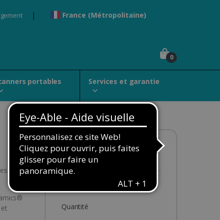
France (Métropolitaine)
rgement
0
canners portables
Services et garantie
Disponibilité :
En stock
tes de
99,00€
namics®
Quantité
 et