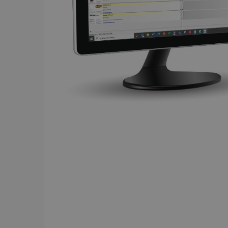
Les cookies strictement néc
gestion des comptes. Le si
Nom
li_gc
CountryID
CookieScriptConsent
LanguageID
CountryTranslationCoup
ASP.NET_SessionId