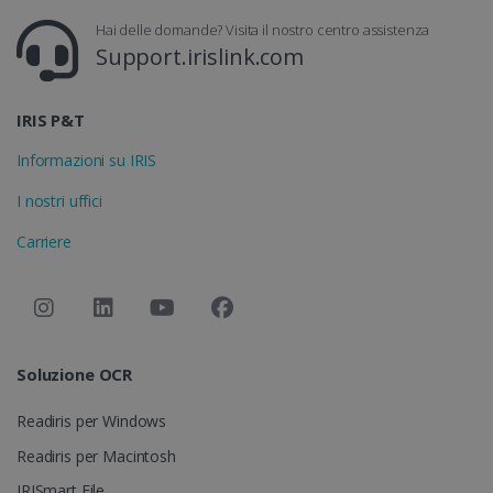
settimane
Hai delle domande? Visita il nostro centro assistenza
Support.irislink.com
ASP.NET_SessionId
Sessione
Microsoft
Corporation
www.irislink.com
IRIS P&T
Informazioni su IRIS
I nostri uffici
Carriere
Soluzione OCR
Fornitore /
Nome
Scadenza
Descrizio
Dominio
Readiris per Windows
Fornitore /
Nome
Scadenza
Descrizione
VISITOR_INFO1_LIVE
5 mesi 4
Questo co
Google LLC
Dominio
Fornitore /
Readiris per Macintosh
Nome
Scadenza
settimane
è imposta
.youtube.com
Dominio
da Youtub
_clck
.irislink.com
1 anno
Questo cookie
IRISmart File
per tener
viene utilizzat