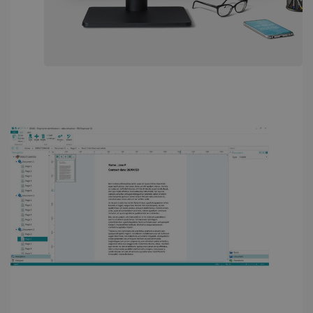
PERFORMANCE
TARGETING
FUNZIONALITÀ
Strettamente necessari
Performance
Targeting
Funzionalità
I cookie strettamente necessari consentono le
funzionalità principali del sito web come
l"accesso dell"utente e la gestione
dell"account. Il sito web non può essere
utilizzato correttamente senza i cookie
strettamente necessari.
Fornitore /
Nome
Scadenza
Dominio
li_gc
5 mesi 4
LinkedIn
settimane
Corporation