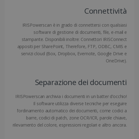
.linkedin.com
Connettività
IRISPowerscan è in grado di connettersi con qualsiasi
software di gestione di documenti, file, e-mail e
CountryID
www.irislink.com
5 mesi 4
settimane
stampante. Disponibili inoltre: Connettori IRISConnect
appositi per SharePoint, Therefore, FTP, ODBC, CMIS e
servizi cloud (Box, Dropbox, Evernote, Google Drive e
OneDrive).
Separazione dei documenti
Google Privacy Policy
IRISPowerscan archivia i documenti in un batter d’occhio!
Il software utilizza diverse tecniche per eseguire
l’ordinamento automatico dei documenti, come codici a
barre, codici di patch, zone OCR/ICR, parole chiave,
CookieScriptConsent
5 mesi 4
CookieScript
settimane
rilevamento del colore, espressioni regolari e altro ancora.
www.irislink.com