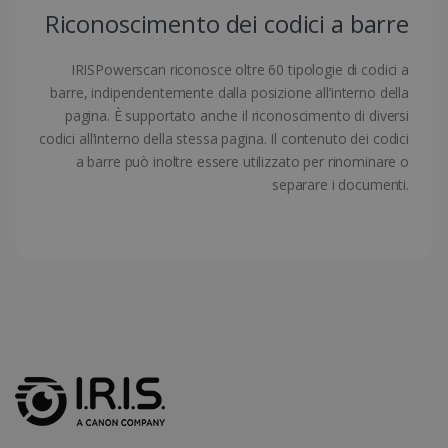
Riconoscimento dei codici a barre
IRISPowerscan riconosce oltre 60 tipologie di codici a
barre, indipendentemente dalla posizione all’interno della
pagina. È supportato anche il riconoscimento di diversi
codici all’interno della stessa pagina. Il contenuto dei codici
a barre può inoltre essere utilizzato per rinominare o
separare i documenti.
LanguageID
www.irislink.com
5 mesi 4
settimane
CountryTranslationCouple
www.irislink.com
5 mesi 4