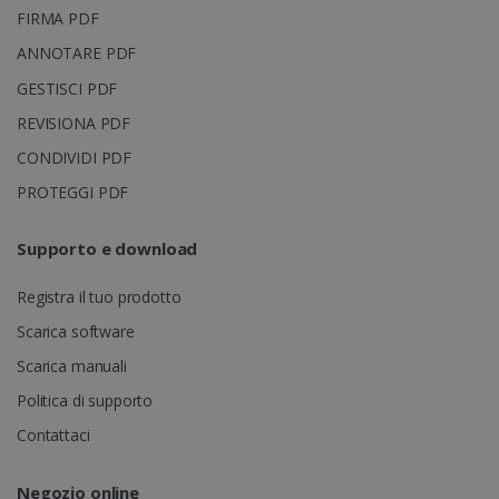
generato in
dei video
modo casuale
FIRMA PDF
incorporati
come
identificatore
ANNOTARE PDF
del cliente. È
incluso in ogni
GESTISCI PDF
richiesta di
pagina in un
REVISIONA PDF
sito e utilizzato
optiMonkSession
www.irislink.com
Sessione
per calcolare i
CONDIVIDI PDF
dati di
visitatori,
sessioni e
PROTEGGI PDF
campagne per 
rapporti di
analisi dei siti.
Supporto e download
_clsk
1 giorno
Questo cookie
Microsoft
è associato al
.irislink.com
Registra il tuo prodotto
software di
analisi
Scarica software
Microsoft
Clarity. Viene
bcookie
11 mesi 4
Microsoft
utilizzato per
Scarica manuali
settimane
Corporation
memorizzare
.linkedin.com
informazioni
Politica di supporto
sulla sessione
dell'utente e
Contattaci
per combinare
più
visualizzazioni
di pagina in un
Negozio online