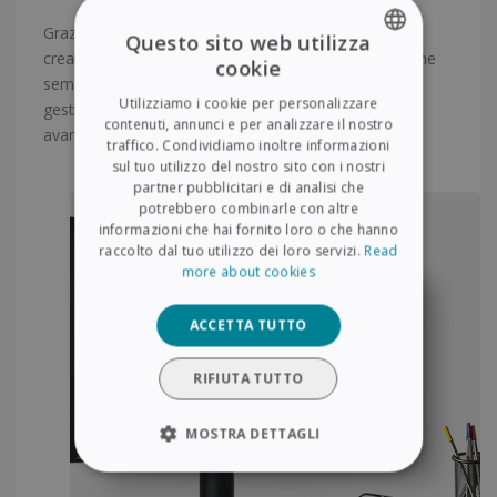
Grazie all’intuitivo menu di IRISPowerscan è possibile
Questo sito web utilizza
creare, aprire o salvare i tuoi documenti. La navigazione
cookie
ENGLISH
semplice permette inoltre di acquisire, visualizzare e
Utilizziamo i cookie per personalizzare
gestire i documenti. Puoi infine utilizzare le opzioni
FRENCH
contenuti, annunci e per analizzare il nostro
avanzate per personalizzare i tuoi progetti.
traffico. Condividiamo inoltre informazioni
SPANISH
sul tuo utilizzo del nostro sito con i nostri
partner pubblicitari e di analisi che
GERMAN
potrebbero combinarle con altre
ITALIAN
informazioni che hai fornito loro o che hanno
raccolto dal tuo utilizzo dei loro servizi.
Read
DUTCH
more about cookies
ACCETTA TUTTO
RIFIUTA TUTTO
MOSTRA DETTAGLI
STRETTAMENTE NECESSARI