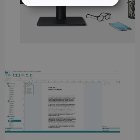
STRICTEMENT NÉCESSAIRES
PERFORMANCE
CIBLAGE
FONCTIONNALITÉ
Strictement nécessaires
Performance
Ciblage
Fonctionnalité
Les cookies strictement nécessaires habilitent
des fonctionnalités de base du site Web telles
que la connexion des utilisateurs et la gestion
des comptes. Le site Web ne peut pas être
utilisé correctement sans les cookies
strictement nécessaires.
Fournisseur /
Nom
Expiration
Domaine
li_gc
5 mois 4
LinkedIn
semaines
Corporation