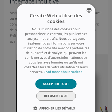
Interface intuitive
Avec IRISPowerscan, vous pouvez désormais créer, ouvrir
Ce site Web utilise des
ou enregistrer vos documents au moyen d’un menu
cookies
ENGLISH
convivial. Une navigation simple vous permet également
Nous utilisons des cookies pour
de numériser, de visualiser et de gérer vos documents.
FRENCH
personnaliser le contenu, les publicités et
Enfin, vous pouvez également utiliser des options
analyser notre trafic. Nous partageons
SPANISH
avancées pour personnaliser vos projets.
également des informations sur votre
utilisation de notre site avec nos partenaires
GERMAN
de publicité et d"analyse qui peuvent les
ITALIAN
combiner avec d"autres informations que
vous leur avez fournies ou qu"ils ont
DUTCH
collectées lors de votre utilisation de leurs
services.
Read more about cookies
ACCEPTER TOUT
REFUSER TOUT
AFFICHER LES DÉTAILS