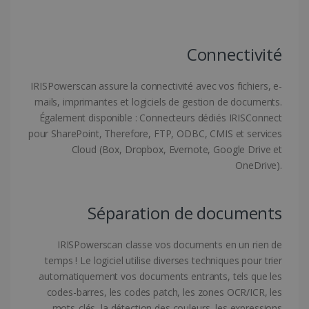
.linkedin.com
Connectivité
CountryID
www.irislink.com
5 mois 4
semaines
IRISPowerscan assure la connectivité avec vos fichiers, e-
mails, imprimantes et logiciels de gestion de documents.
Également disponible : Connecteurs dédiés IRISConnect
pour SharePoint, Therefore, FTP, ODBC, CMIS et services
Cloud (Box, Dropbox, Evernote, Google Drive et
OneDrive).
Politique de confidentialité de Google
Séparation de documents
IRISPowerscan classe vos documents en un rien de
CookieScriptConsent
5 mois 4
CookieScript
semaines
www.irislink.com
temps ! Le logiciel utilise diverses techniques pour trier
automatiquement vos documents entrants, tels que les
codes-barres, les codes patch, les zones OCR/ICR, les
mots-clés, la détection des couleurs, les expressions