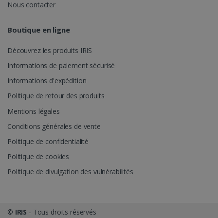
Nous contacter
stocker des
informations
sur la session
de l'utilisateur
UserID
www.irislink.com
5 mois 4
Boutique en ligne
et pour
semaines
combiner
plusieurs vues
Découvrez les produits IRIS
de pages en
une seule
Informations de paiement sécurisé
session
utilisateur à
des fins
Informations d'expédition
d'analyse.
Politique de retour des produits
_ga_XNJS6PHT1N
.irislink.com
1 an 1
Ce cookie est
mois
utilisé par
Mentions légales
Google
Analytics pour
Conditions générales de vente
conserver
_gcl_au
2 mois 4
Google LLC
l'état de la
semaines
.irislink.com
Politique de confidentialité
session.
Politique de cookies
Politique de divulgation des vulnérabilités
©
IRIS
- Tous droits réservés