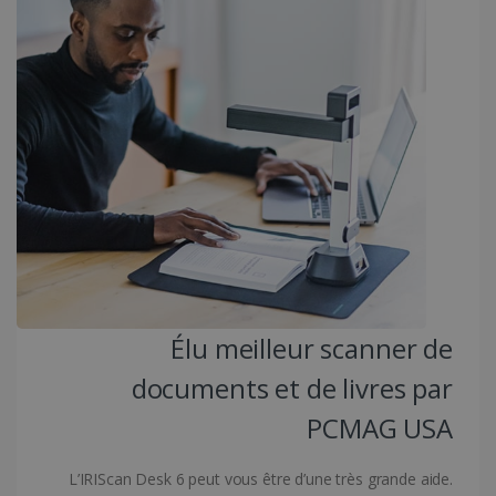
Fournisseur /
Nom
Expiration
Domaine
li_gc
5 mois 4
LinkedIn
semaines
Corporation
.linkedin.com
CountryID
www.irislink.com
5 mois 4
semaines
Élu meilleur scanner de
documents et de livres par
Politique de confidentialité de Google
PCMAG USA
L’IRIScan Desk 6 peut vous être d’une très grande aide.
CookieScriptConsent
5 mois 4
CookieScript
semaines