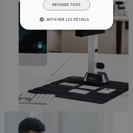
REFUSER TOUT
AFFICHER LES DÉTAILS
STRICTEMENT NÉCESSAIRES
PERFORMANCE
CIBLAGE
FONCTIONNALITÉ
Strictement nécessaires
Performance
Ciblage
Fonctionnalité
Les cookies strictement nécessaires habilitent
des fonctionnalités de base du site Web telles
que la connexion des utilisateurs et la gestion
des comptes. Le site Web ne peut pas être
utilisé correctement sans les cookies
strictement nécessaires.