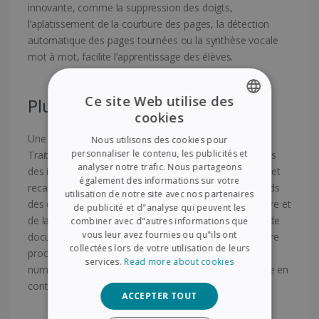
innovante, comme la suppression des doigts,
l’aplatissement de la courbure des pages, la détection
automatique des pages tournées ou la synthèse vocale
mot à mot, facilite l’apprentissage des élèves.
Ce site Web utilise des
Plus de fonctionnalités !
cookies
ENGLISH
Une foule de fonctionnalités dans un boîtier compact !
Nous utilisons des cookies pour
FRENCH
personnaliser le contenu, les publicités et
Traitement avancé de l’image, fonctions et paramètres
analyser notre trafic. Nous partageons
des images de contraste (redressement automatique et
SPANISH
également des informations sur votre
recadrage multiple, remplissage automatique des bords
utilisation de notre site avec nos partenaires
GERMAN
des documents endommagés, détection de la première et
de publicité et d"analyse qui peuvent les
de la quatrième de couverture des livres). Le scanner de
ITALIAN
combiner avec d"autres informations que
vous leur avez fournies ou qu"ils ont
documents le plus économique, tout simplement. Votre
DUTCH
collectées lors de votre utilisation de leurs
processus de numérisation devient simple et facile. Il
services.
Read more about cookies
numérise tous vos documents, livres et les transforme en
contenu indexé.
ACCEPTER TOUT