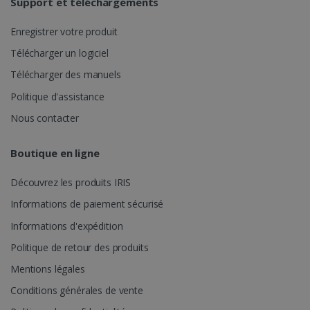
Support et téléchargements
semaines
Corporation
_clsk
1 jour
Ce cookie est
Microsoft
.linkedin.com
associé à
.irislink.com
Enregistrer votre produit
Microsoft
Clarity. Il est
Télécharger un logiciel
utilisé pour
stocker des
informations
Télécharger des manuels
sur la session
de l'utilisateur
Politique d'assistance
UserID
www.irislink.com
5 mois 4
et pour
semaines
combiner
Nous contacter
plusieurs vues
de pages en
une seule
session
Boutique en ligne
utilisateur à
des fins
d'analyse.
Découvrez les produits IRIS
_ga_XNJS6PHT1N
.irislink.com
1 an 1
Ce cookie est
Informations de paiement sécurisé
mois
utilisé par
Google
Informations d'expédition
Analytics pour
conserver
_gcl_au
2 mois 4
Google LLC
Politique de retour des produits
l'état de la
semaines
.irislink.com
session.
Mentions légales
Conditions générales de vente