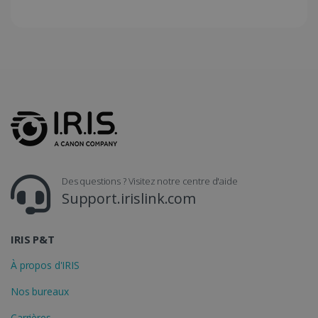
CountryTranslationCouple
www.irislink.com
5 mois 4
semaines
ASP.NET_SessionId
Session
Microsoft
Corporation
www.irislink.com
Des questions ? Visitez notre centre d'aide
Support.irislink.com
IRIS P&T
À propos d'IRIS
Nos bureaux
Carrières