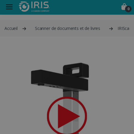
0
Accueil
Scanner de documents et de livres
IRIScan 