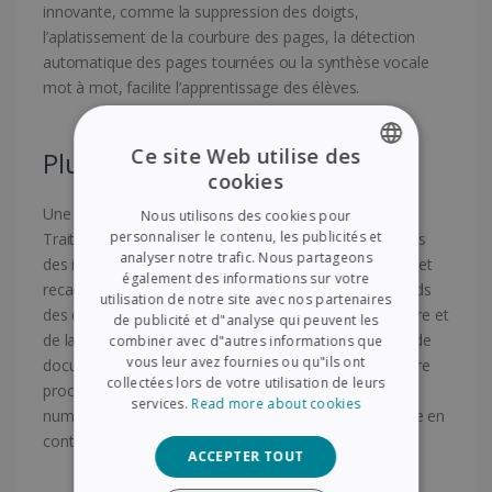
innovante, comme la suppression des doigts,
l’aplatissement de la courbure des pages, la détection
automatique des pages tournées ou la synthèse vocale
mot à mot, facilite l’apprentissage des élèves.
Ce site Web utilise des
Plus de fonctionnalités !
cookies
ENGLISH
Une foule de fonctionnalités dans un boîtier compact !
Nous utilisons des cookies pour
FRENCH
personnaliser le contenu, les publicités et
Traitement avancé de l’image, fonctions et paramètres
analyser notre trafic. Nous partageons
des images de contraste (redressement automatique et
SPANISH
également des informations sur votre
recadrage multiple, remplissage automatique des bords
utilisation de notre site avec nos partenaires
GERMAN
des documents endommagés, détection de la première et
de publicité et d"analyse qui peuvent les
de la quatrième de couverture des livres). Le scanner de
ITALIAN
combiner avec d"autres informations que
vous leur avez fournies ou qu"ils ont
documents le plus économique, tout simplement. Votre
DUTCH
collectées lors de votre utilisation de leurs
processus de numérisation devient simple et facile. Il
services.
Read more about cookies
numérise tous vos documents, livres et les transforme en
contenu indexé.
ACCEPTER TOUT