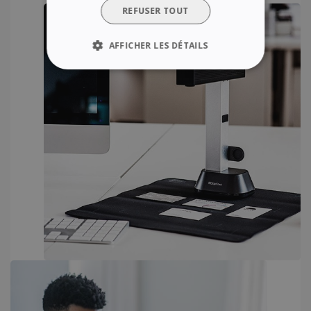
REFUSER TOUT
AFFICHER LES DÉTAILS
STRICTEMENT NÉCESSAIRES
PERFORMANCE
CIBLAGE
FONCTIONNALITÉ
Strictement nécessaires
Performance
Ciblage
Fonctionnalité
Les cookies strictement nécessaires habilitent
des fonctionnalités de base du site Web telles
que la connexion des utilisateurs et la gestion
des comptes. Le site Web ne peut pas être
utilisé correctement sans les cookies
strictement nécessaires.