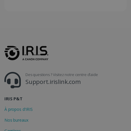
CountryTranslationCouple
www.irislink.com
5 mois 4
semaines
ASP.NET_SessionId
Session
Microsoft
Corporation
www.irislink.com
Des questions ? Visitez notre centre d'aide
Support.irislink.com
IRIS P&T
À propos d'IRIS
Nos bureaux
Carrières