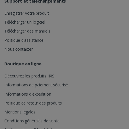
Support et téléchargements
semaines
Corporation
_clsk
1 jour
Ce cookie est
Microsoft
.linkedin.com
associé à
.irislink.com
Enregistrer votre produit
Microsoft
Clarity. Il est
Télécharger un logiciel
utilisé pour
stocker des
informations
Télécharger des manuels
sur la session
de l'utilisateur
Politique d'assistance
UserID
www.irislink.com
5 mois 4
et pour
semaines
combiner
Nous contacter
plusieurs vues
de pages en
une seule
session
Boutique en ligne
utilisateur à
des fins
d'analyse.
Découvrez les produits IRIS
_ga_XNJS6PHT1N
.irislink.com
1 an 1
Ce cookie est
Informations de paiement sécurisé
mois
utilisé par
Google
Informations d'expédition
Analytics pour
conserver
_gcl_au
2 mois 4
Google LLC
Politique de retour des produits
l'état de la
semaines
.irislink.com
session.
Mentions légales
Conditions générales de vente