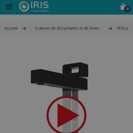
0
Accueil
Scanner de documents et de livres
IRIScan 