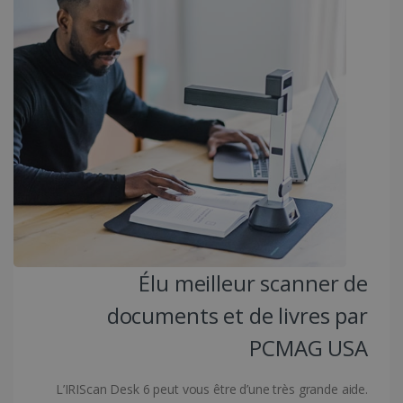
Fournisseur /
Nom
Expiration
Domaine
li_gc
5 mois 4
LinkedIn
semaines
Corporation
.linkedin.com
CountryID
www.irislink.com
5 mois 4
semaines
Élu meilleur scanner de
documents et de livres par
Politique de confidentialité de Google
PCMAG USA
L’IRIScan Desk 6 peut vous être d’une très grande aide.
CookieScriptConsent
5 mois 4
CookieScript
semaines