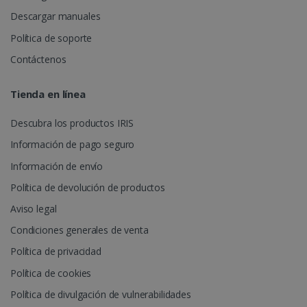
utiliza para
.linkedin.com
almacenar
Descargar manuales
información
sobre la ses
Política de soporte
del usuario 
combinar
Contáctenos
múltiples
puntos de vi
de página e
UserID
www.irislink.com
5 meses 
una sola ses
semanas
Tienda en línea
de usuario 
fines analític
Descubra los productos IRIS
_ga_XNJS6PHT1N
.irislink.com
1 año 1 mes
Google
Analytics uti
Información de pago seguro
esta cookie
para mante
el estado de
Información de envío
sesión.
Política de devolución de productos
Aviso legal
Condiciones generales de venta
_gcl_au
2 meses 
Google LLC
Política de privacidad
semanas
.irislink.com
Política de cookies
Política de divulgación de vulnerabilidades