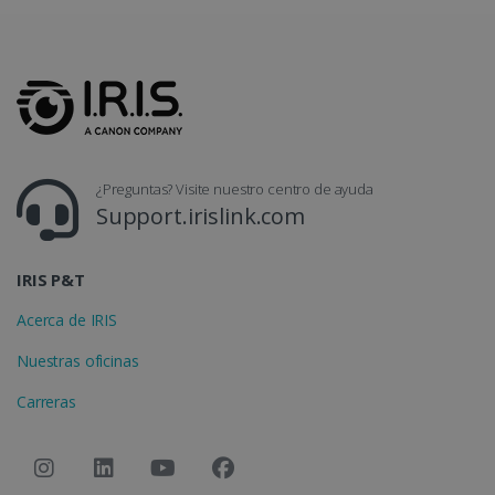
CountryTranslationCouple
www.irislink.com
5 meses 4
semanas
¿Preguntas? Visite nuestro centro de ayuda
ASP.NET_SessionId
Sesión
Microsoft
Support.irislink.com
Corporation
www.irislink.com
IRIS P&T
Acerca de IRIS
Nuestras oficinas
Carreras