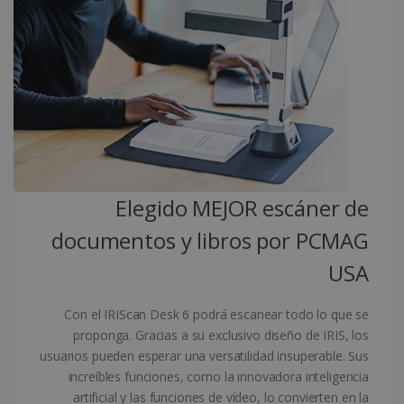
utilizar correctamente sin las cookies
estrictamente necesarias.
Proveedor /
Nombre
Vencimiento
Dominio
li_gc
5 meses 4
LinkedIn
semanas
Corporation
.linkedin.com
Elegido MEJOR escáner de
CountryID
www.irislink.com
5 meses 4
documentos y libros por PCMAG
semanas
USA
Con el IRIScan Desk 6 podrá escanear todo lo que se
proponga. Gracias a su exclusivo diseño de IRIS, los
Política de Privacidad de
usuarios pueden esperar una versatilidad insuperable. Sus
Google
increíbles funciones, como la innovadora inteligencia
artificial y las funciones de vídeo, lo convierten en la