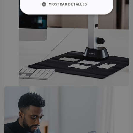
MOSTRAR DETALLES
COOKIES ESTRICTAMENTE
NECESARIAS
COOKIES DE RENDIMIENTO
COOKIES DE PREFERENCIAS
COOKIES DE FUNCIONALIDAD
Cookies estrictamente necesarias
Cookies de rendimiento
Cookies de preferencias
Cookies de funcionalidad
Las cookies estrictamente necesarias
permiten la funcionalidad principal del sitio
web, como el inicio de sesión de usuario y la
gestión de cuentas. El sitio web no se puede