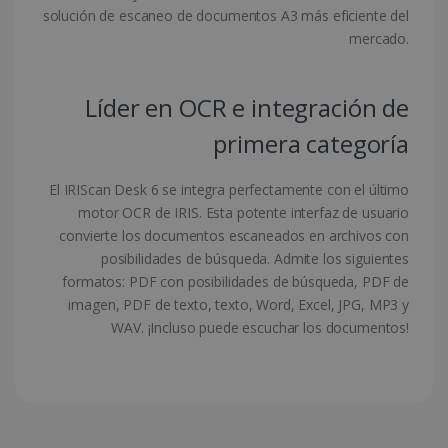
solución de escaneo de documentos A3 más eficiente del
mercado.
CookieScriptConsent
5 meses 4
CookieScript
semanas
www.irislink.com
Líder en OCR e integración de
primera categoría
El IRIScan Desk 6 se integra perfectamente con el último
motor OCR de IRIS. Esta potente interfaz de usuario
convierte los documentos escaneados en archivos con
posibilidades de búsqueda. Admite los siguientes
formatos: PDF con posibilidades de búsqueda, PDF de
imagen, PDF de texto, texto, Word, Excel, JPG, MP3 y
LanguageID
www.irislink.com
5 meses 4
WAV. ¡Incluso puede escuchar los documentos!
semanas