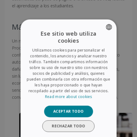
el aprendizaje a los estudiantes.
Más características
Ese sitio web utiliza
cookies
Un montón de funciones en un dispositivo compacto.
ENGLISH
Procesamiento avanzado de imágenes, funciones y
Utilizamos cookies para personalizar el
FRENCH
configuración de contraste de imagen (enderezamiento
contenido, los anuncios y analizar nuestro
automático y recorte múltiple, relleno de documentos
tráfico. También compartimos información
SPANISH
sobre su uso de nuestro sitio con nuestros
dañados, detección de cubierta delantera y trasera). Es,
socios de publicidad y análisis, quienes
GERMAN
sin lugar a dudas, el escáner de documentos más
pueden combinarla con otra información que
económico. El proceso de escaneo se vuelve fácil y
ITALIAN
les haya proporcionado o que hayan
sencillo. Escanea todos sus documentos y libros, y los
recopilado a partir del uso de sus servicios.
DUTCH
Read more about cookies
convierte en contenido con posibilidades de búsqueda.
ACEPTAR TODO
RECHAZAR TODO