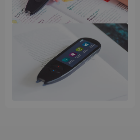
el estado de
sesión.
_gcl_au
2 meses 
Google LLC
semanas
.irislink.com
_fbp
2 meses 
Meta Platform
semanas
Inc.
.irislink.com