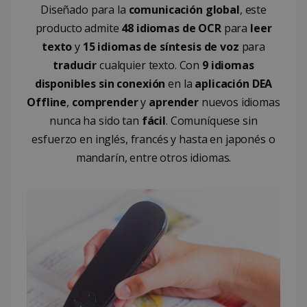
videos
calcular los
Diseñado para la
comunicación global
, este
optiMonkSession
www.irislink.com
Sesión
incrust
datos de
producto admite
48 idiomas de OCR
para
leer
visitantes,
sesiones y
texto
y
15 idiomas de síntesis de voz
para
campañas p
los informe
traducir
cualquier texto. Con
9 idiomas
de análisis 
sitios.
disponibles sin conexión
en la
aplicación DEA
_clsk
1 día
Esta cookie
Microsoft
Offline
,
comprender
y
aprender
nuevos idiomas
está asociad
.irislink.com
con el softw
nunca ha sido tan
fácil
. Comuníquese sin
de análisis 
Microsoft
bcookie
11 meses 
Microsoft
esfuerzo en inglés, francés y hasta en japonés o
Clarity. Se
semanas
Corporation
utiliza para
mandarín, entre otros idiomas.
.linkedin.com
almacenar
información
sobre la ses
del usuario 
combinar
múltiples
puntos de vi
de página e
UserID
www.irislink.com
5 meses 
una sola ses
semanas
de usuario 
fines analític
_ga_XNJS6PHT1N
.irislink.com
1 año 1 mes
Google
Analytics uti
esta cookie
para mante