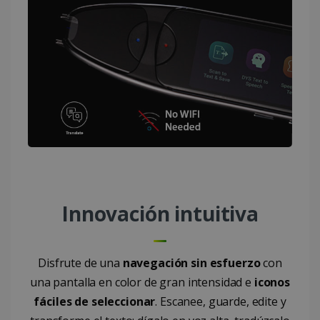
LanguageID
www.irislink.com
5 meses 4
semanas
Innovación intuitiva
CountryTranslationCouple
www.irislink.com
5 meses 4
semanas
Disfrute de una
navegación sin esfuerzo
con
una pantalla en color de gran intensidad e
iconos
ASP.NET_SessionId
Sesión
Microsoft
Corporation
fáciles de seleccionar
. Escanee, guarde, edite y
www.irislink.com