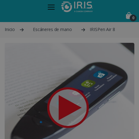
0
Inicio
Escáneres de mano
IRISPen Air 8