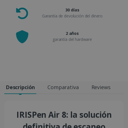
30 días
Garantía de devolución del dinero
2 años
garantía del hardware
Descripción
Comparativa
Reviews
Es
IRISPen Air 8: la solución
definitiva de escaneo