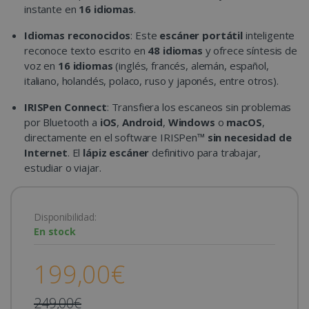
instante en
16 idiomas
.
Idiomas reconocidos
: Este
escáner portátil
inteligente
reconoce texto escrito en
48 idiomas
y ofrece síntesis de
voz en
16 idiomas
(inglés, francés, alemán, español,
italiano, holandés, polaco, ruso y japonés, entre otros).
IRISPen Connect
: Transfiera los escaneos sin problemas
por Bluetooth a
iOS
,
Android
,
Windows
o
macOS
,
directamente en el software IRISPen™
sin necesidad de
Internet
. El
lápiz escáner
definitivo para trabajar,
estudiar o viajar.
Disponibilidad:
En stock
199,00€
249,00€