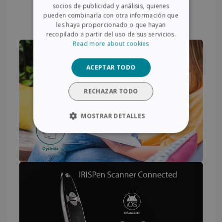
experiencia de aprendizaje de sus hijos y
socios de publicidad y análisis, quienes
GERMAN
pueden combinarla con otra información que
aumentar su confianza
.
ITALIAN
les haya proporcionado o que hayan
recopilado a partir del uso de sus servicios.
DUTCH
Read more about cookies
ACEPTAR TODO
RECHAZAR TODO
MOSTRAR DETALLES
COOKIES ESTRICTAMENTE
NECESARIAS
COOKIES DE RENDIMIENTO
COOKIES DE PREFERENCIAS
COOKIES DE FUNCIONALIDAD