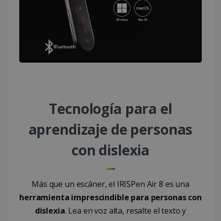
Cookies estrictamente necesarias
Cookies de rendimiento
Cookies de preferencias
Cookies de funcionalidad
Las cookies estrictamente necesarias
permiten la funcionalidad principal del sitio
web, como el inicio de sesión de usuario y la
Tecnología para el
gestión de cuentas. El sitio web no se puede
utilizar correctamente sin las cookies
estrictamente necesarias.
aprendizaje de personas
Proveedor /
Nombre
Vencimiento
con dislexia
Dominio
li_gc
5 meses 4
LinkedIn
semanas
Corporation
.linkedin.com
Más que un escáner, el IRISPen Air 8 es una
herramienta imprescindible para personas con
dislexia
. Lea en voz alta, resalte el texto y