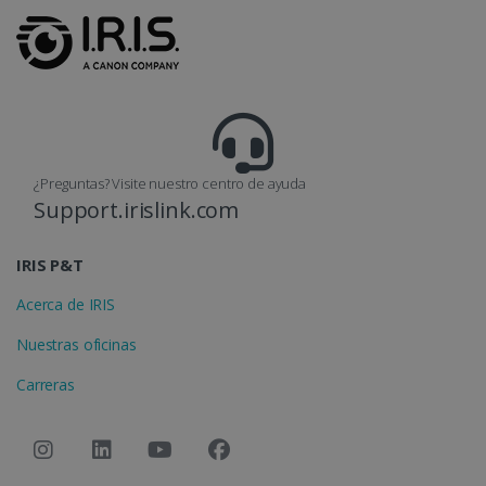
optiMonkClient
www.irislink.com
11 meses 
semanas
¿Preguntas? Visite nuestro centro de ayuda
Support.irislink.com
IRIS P&T
IDE
1 año
Google LLC
Acerca de IRIS
.doubleclick.net
Nuestras oficinas
Carreras