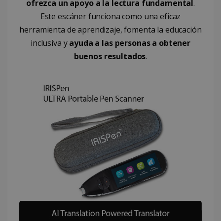
ofrezca un apoyo a la lectura fundamental
.
CountryID
www.irislink.com
5 meses 4
Este escáner funciona como una eficaz
semanas
herramienta de aprendizaje, fomenta la educación
inclusiva y
ayuda a las personas a obtener
buenos resultados
.
Política de Privacidad de
Google
CookieScriptConsent
5 meses 4
CookieScript
semanas
www.irislink.com