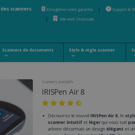
 des scanners
Enregistrer votre garantie
Support & T
Site web Corporate
Scanners de documents
Stylo & règle scanner
S
Scanners portatifs
IRISPen Air 8
Découvrez le nouvel
IRISPen Air 8
, le
styl
scanner
intuitif
et
léger
qui vous suit
pa
arbore désormais un design
élégant
et un