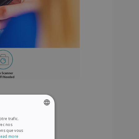
tre trafic.
ENGLISH
vec nos
FRENCH
ions que vous
Read more