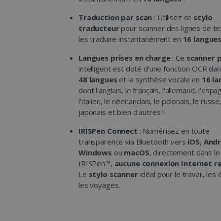
Traduction par scan
: Utilisez ce
stylo
traducteur
pour scanner des lignes de te
les traduire instantanément en
16 langue
Langues prises en charge
: Ce
scanner 
intelligent est doté d'une fonction OCR da
48 langues
et la synthèse vocale en
16 l
dont l'anglais, le français, l'allemand, l'espa
l'italien, le néerlandais, le polonais, le russe,
japonais et bien d'autres !
IRISPen Connect
: Numérisez en toute
transparence via Bluetooth vers
iOS
,
Andr
Windows
ou
macOS
, directement dans le 
IRISPen™,
aucune connexion Internet r
Le
stylo scanner
idéal pour le travail, les
les voyages.