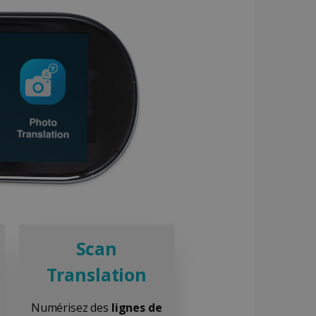
Script.com pour mémoriser
rs en matière de cookies.
Cookie-Script.com
éférée de l'utilisateur sur
hé dans la langue
ion améliorée.
t des informations sur la
Web et sur toute publicité
 ledit site Web.
Scan
ment des utilisateurs sur
e des préférences de
ctionnalité du site.
sites; il peut également
tement de l'utilisateur et
Translation
'ancienne version de
tion avec le site. Il
qui est une mise à jour
t du visiteur concernant
 de Google. Ce cookie est
ntialité, en veillant à ce
Numérisez des
lignes de
nt un numéro généré
 from YouTube the user has
s des prochaines
 chaque demande de page