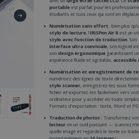
avec un
large écran tactile LCD
. Ce
scan
portable
est parfait pour les professionne
étudiants et tous ceux qui sont en déplac
Numérisation sans effort
: bien plus qu'
stylo de lecture
, l'
IRISPen Air 8
est un vé
stylo avec fonction de traduction
. Son
interface ultra conviviale
, son logiciel int
son
design ergonomique
garantissent u
expérience fluide et agréable,
accessible 
Numérisation et enregistrement de te
numérisez des lignes de texte directemen
stylo scanner
, enregistrez-les sous form
fichier et exportez-les facilement vers vot
ordinateur pour y accéder en toute simplici
Formats d'exportation : texte, Word et PD
Traduction de photos
: Transformez vo
lecteur
en un outil puissant — scannez n'
quelle image et regardez le texte se tradu
instantanément en
16 langues
!