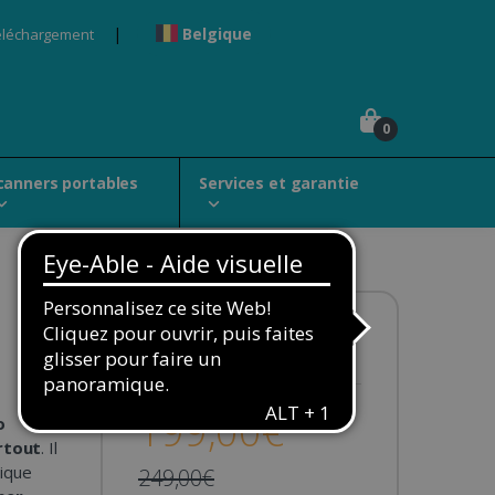
Belgique
éléchargement
0
canners portables
Services et garantie
Disponibilité :
En stock
199,00€
o
rtout
. Il
ique
249,00€