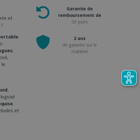
Garantie de
remboursement de
xte et
30 jours
s
!
portable
2 ans
ns
de garantie sur le
angues
,
matériel
gnol,
 le
oid
,
logiciel
equise
.
 études et