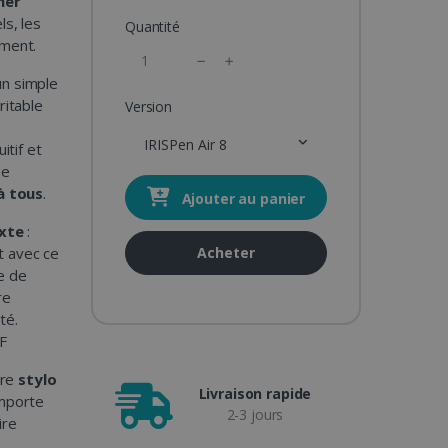
ner
ls, les
Quantité
ement.
un simple
ritable
Version
IRISPen Air 8
uitif et
ne
à tous
.
Ajouter au panier
xte
:
t avec ce
Acheter
e de
re
té.
F
tre
stylo
Livraison rapide
importe
2-3 jours
ire