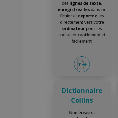
des
lignes de texte
,
YSC
optiMonkClientId
Go
enregistrez-les
dans un
.y
fichier et
exportez
-les
_clsk
Micr
.iris
directement vers votre
optiMonkSession
ordinateur
pour les
_ga_XNJS6PHT1N
.iris
consulter rapidement et
bcookie
facilement.
UserID
_gcl_au
_fbp
Dictionnaire
Collins
optiMonkClient
Numérisez et
IDE