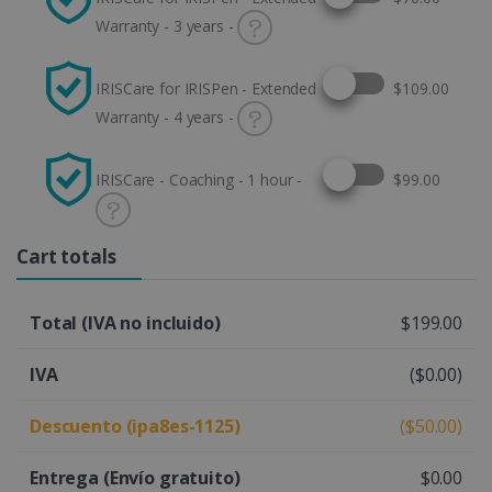
Warranty - 3 years -
Select this option
IRISCare for IRISPen - Extended
$109.00
Warranty - 4 years -
Select this option
IRISCare - Coaching - 1 hour -
$99.00
Cart totals
Total (IVA no incluido)
$199.00
IVA
($0.00)
Descuento (ipa8es-1125)
($50.00)
Entrega
(Envío gratuito)
$0.00