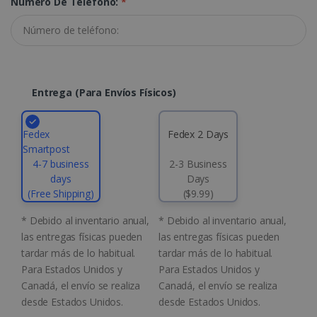
Número De Teléfono:
*
Cookies de preferencias
Cookies de funcionalidad
Las cookies estrictamente necesarias
permiten la funcionalidad principal del sitio
web, como el inicio de sesión de usuario y la
gestión de cuentas. El sitio web no se puede
Entrega (para Envíos Físicos)
utilizar correctamente sin las cookies
estrictamente necesarias.
Proveedor /
Fedex
Fedex 2 Days
Nombre
Vencimiento
Dominio
Smartpost
li_gc
5 meses 4
4-7 business
2-3 Business
LinkedIn
semanas
Corporation
days
Days
.linkedin.com
(Free Shipping)
($9.99)
* Debido al inventario anual,
* Debido al inventario anual,
las entregas físicas pueden
las entregas físicas pueden
tardar más de lo habitual.
tardar más de lo habitual.
CountryID
www.irislink.com
5 meses 4
Para Estados Unidos y
Para Estados Unidos y
semanas
Canadá, el envío se realiza
Canadá, el envío se realiza
desde Estados Unidos.
desde Estados Unidos.