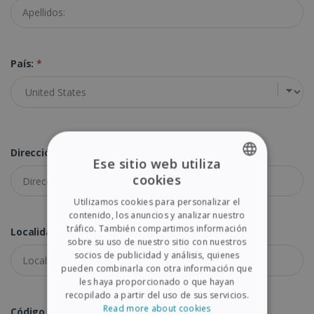
País:
*
Dirección:
*
Ese sitio web utiliza
cookies
ENGLISH
Utilizamos cookies para personalizar el
FRENCH
contenido, los anuncios y analizar nuestro
tráfico. También compartimos información
Localidad:
*
SPANISH
sobre su uso de nuestro sitio con nuestros
socios de publicidad y análisis, quienes
GERMAN
pueden combinarla con otra información que
ITALIAN
les haya proporcionado o que hayan
recopilado a partir del uso de sus servicios.
DUTCH
Read more about cookies
Código Postal:
*