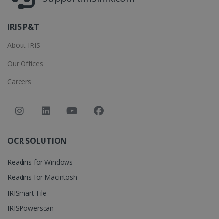
semanas
IRIS P&T
About IRIS
Our Offices
Careers
CountryTranslationCouple
www.irislink.com
5 meses 4
semanas
OCR SOLUTION
ASP.NET_SessionId
Sesión
Microsoft
Corporation
Readiris for Windows
www.irislink.com
Readiris for Macintosh
IRISmart File
IRISPowerscan