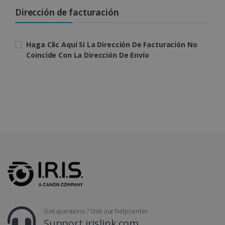
Dirección de facturación
Política de Privacidad de
Google
Haga Clic Aquí Si La Dirección De Facturación No
Coincide Con La Dirección De Envío
CookieScriptConsent
5 meses 4
CookieScript
semanas
www.irislink.com
Got questions ? Visit our helpcenter
Support.irislink.com
LanguageID
www.irislink.com
5 meses 4