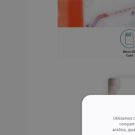
Utilizamos c
comparti
análisis, q