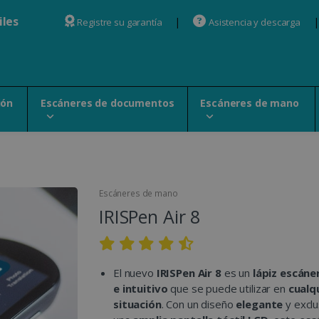
iles
Registre su garantía
Asistencia y descarga
ión
Escáneres de documentos
Escáneres de mano
Escáneres de mano
IRISPen Air 8
El nuevo
IRISPen Air 8
es un
lápiz escáne
e intuitivo
que se puede utilizar en
cualq
situación
. Con un diseño
elegante
y exclu