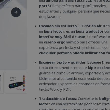
una
amplia pantalla táctil LCD
, este
esc
portátil
es perfecto para profesionales,
estudiantes y cualquier persona que neces
desplazarse.
Escaneo sin esfuerzo
: El
IRISPen Air 8
es
un
lápiz lector
: es un
lápiz traductor
con
interfaz muy fácil de usar
, un software i
un
diseño ergonómico
para ofrecer una
experiencia perfecta y sin problemas, que
cualquier persona puede utilizar con fa
Escanear texto y guardar
: Escanee líne
texto directamente con este
lápiz escáne
guárdelas como un archivo, expórtelo y ac
fácilmente al contenido escaneado desde 
ordenador. Exporte los escaneos en form
texto, Word y PDF.
Traducción de fotos
: Convierte tu
bolíg
lector
en una herramienta poderosa: esc
cualquier imagen y observa cómo el texto 