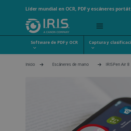
Líder mundial en OCR, PDF y escáneres portát
Software de PDF y OCR
Captura y clasificac
Inicio
Escáneres de mano
IRISPen Air 8