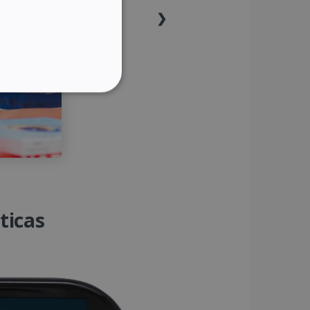
SPANISH
❯
GERMAN
ITALIAN
DUTCH
KIES DE PREFERENCIAS
ies de funcionalidad
n de usuario y la gestión de
ticas
to de los huéspedes para