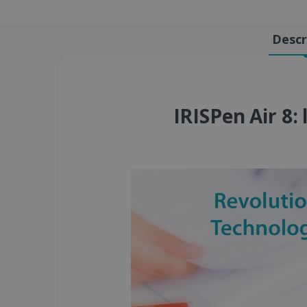
Descr
IRISPen Air 8: