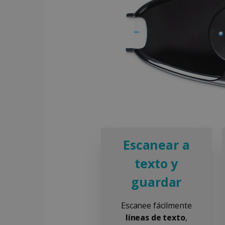
CountryID
CookieScriptConsent
Polít
LanguageID
CountryTranslationCoup
ASP.NET_SessionId
Escanear a
texto y
guardar
Prov
Pr
Nombre
Nombre
Domi
Do
Nombre
Escanee fácilmente
_clck
VISITOR_INFO1_LIVE
.iris
Go
.y
VISITOR_PRIVACY_META
líneas de texto
,