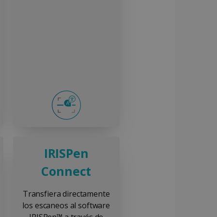
ento del visitante en
l Analytics, que es una
raciones de privacidad,
le más utilizado. Esta
eos from YouTube the user
onradas en futuras
ndo un número generado
en cada solicitud de
sitantes, sesiones y
s de videos incrustados.
un usuario que regresa al
cia personalizada
endo a las preferencias
rosoft Clarity. Se utiliza
y combinar múltiples
 fines analíticos.
ión del visitante y la
r la experiencia del
do de la sesión.
itio web.
ft MSN para compartir el
edes sociales.
e forma única a un usuario
navegación más
e las preferencias del
IRISPen
ck y lleva a cabo
Connect
tiliza el sitio web y
haya visto antes de visitar
Transfiera directamente
a serie de productos
los escaneos al software
eal de anunciantes
IRISPen™ a través de