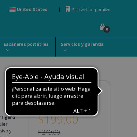
United States
Sitio web corporativo
0
Escáneres portátiles
Servicios y garantía
Disponibilidad:
En stock
$199.00
r
ligero
uier
sivo y
$249.00