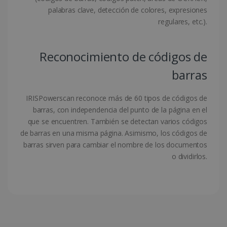
palabras clave, detección de colores, expresiones
regulares, etc.).
CookieScriptConsent
5 meses 4
CookieScript
semanas
www.irislink.com
Reconocimiento de códigos de
barras
IRISPowerscan reconoce más de 60 tipos de códigos de
barras, con independencia del punto de la página en el
que se encuentren. También se detectan varios códigos
de barras en una misma página. Asimismo, los códigos de
barras sirven para cambiar el nombre de los documentos
o dividirlos.
LanguageID
www.irislink.com
5 meses 4
semanas