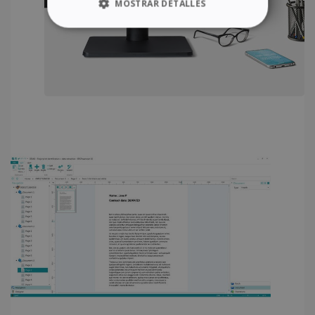
MOSTRAR DETALLES
COOKIES ESTRICTAMENTE
NECESARIAS
COOKIES DE RENDIMIENTO
COOKIES DE PREFERENCIAS
COOKIES DE FUNCIONALIDAD
Cookies estrictamente necesarias
Cookies de rendimiento
Cookies de preferencias
Cookies de funcionalidad
Las cookies estrictamente necesarias
permiten la funcionalidad principal del sitio
web, como el inicio de sesión de usuario y la
gestión de cuentas. El sitio web no se puede