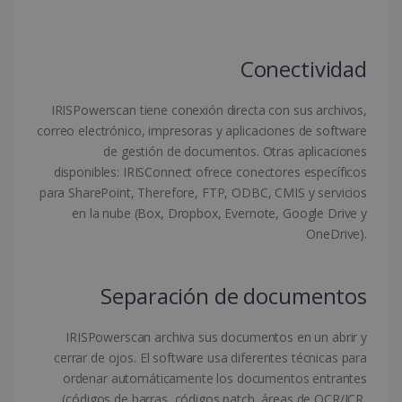
utilizar correctamente sin las cookies
estrictamente necesarias.
Proveedor /
Nombre
Vencimiento
Dominio
Conectividad
li_gc
5 meses 4
LinkedIn
semanas
Corporation
IRISPowerscan tiene conexión directa con sus archivos,
.linkedin.com
correo electrónico, impresoras y aplicaciones de software
de gestión de documentos. Otras aplicaciones
disponibles: IRISConnect ofrece conectores específicos
para SharePoint, Therefore, FTP, ODBC, CMIS y servicios
en la nube (Box, Dropbox, Evernote, Google Drive y
CountryID
www.irislink.com
5 meses 4
semanas
OneDrive).
Separación de documentos
IRISPowerscan archiva sus documentos en un abrir y
Política de Privacidad de
Google
cerrar de ojos. El software usa diferentes técnicas para
ordenar automáticamente los documentos entrantes
(códigos de barras, códigos patch, áreas de OCR/ICR,