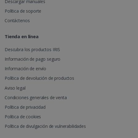
Descargar manuales
almacenar
información
sobre la ses
Política de soporte
del usuario 
combinar
Contáctenos
múltiples
puntos de vi
de página e
UserID
www.irislink.com
5 meses 
Tienda en línea
una sola ses
semanas
de usuario 
fines analític
Descubra los productos IRIS
_ga_XNJS6PHT1N
.irislink.com
1 año 1 mes
Google
Analytics uti
Información de pago seguro
esta cookie
para mante
Información de envío
el estado de
sesión.
Política de devolución de productos
Aviso legal
Condiciones generales de venta
Política de privacidad
_gcl_au
2 meses 
Google LLC
semanas
.irislink.com
Política de cookies
Política de divulgación de vulnerabilidades