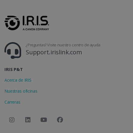
CountryTranslationCouple
www.irislink.com
5 meses 4
semanas
¿Preguntas? Visite nuestro centro de ayuda
Support.irislink.com
ASP.NET_SessionId
Sesión
Microsoft
Corporation
www.irislink.com
IRIS P&T
Acerca de IRIS
Nuestras oficinas
Carreras