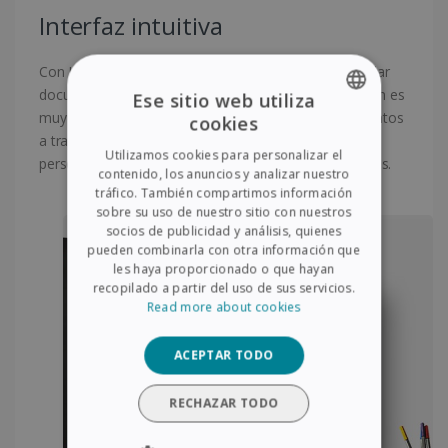
Interfaz intuitiva
Con IRISPowerscan, ahora puede crear, abrir o guardar
documentos mediante un menú fácil de usar. También es
Ese sitio web utiliza
muy fácil escanear, visualizar y gestionar los documentos
cookies
ENGLISH
a través de la navegación. Por último, se pueden
Utilizamos cookies para personalizar el
personalizar los proyectos con las opciones avanzadas.
FRENCH
contenido, los anuncios y analizar nuestro
tráfico. También compartimos información
SPANISH
sobre su uso de nuestro sitio con nuestros
socios de publicidad y análisis, quienes
GERMAN
pueden combinarla con otra información que
ITALIAN
les haya proporcionado o que hayan
recopilado a partir del uso de sus servicios.
DUTCH
Read more about cookies
ACEPTAR TODO
RECHAZAR TODO