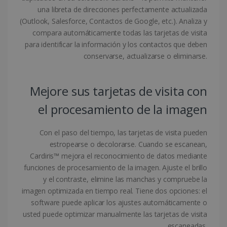
una libreta de direcciones perfectamente actualizada
(Outlook, Salesforce, Contactos de Google, etc.). Analiza y
compara automáticamente todas las tarjetas de visita
CountryID
www.irislink.com
5 meses 4
para identificar la información y los contactos que deben
semanas
conservarse, actualizarse o eliminarse.
Mejore sus tarjetas de visita con
el procesamiento de la imagen
Política de Privacidad de
Google
Con el paso del tiempo, las tarjetas de visita pueden
estropearse o decolorarse. Cuando se escanean,
Cardiris™ mejora el reconocimiento de datos mediante
funciones de procesamiento de la imagen. Ajuste el brillo
CookieScriptConsent
5 meses 4
CookieScript
semanas
www.irislink.com
y el contraste, elimine las manchas y compruebe la
imagen optimizada en tiempo real. Tiene dos opciones: el
software puede aplicar los ajustes automáticamente o
usted puede optimizar manualmente las tarjetas de visita
escaneadas.