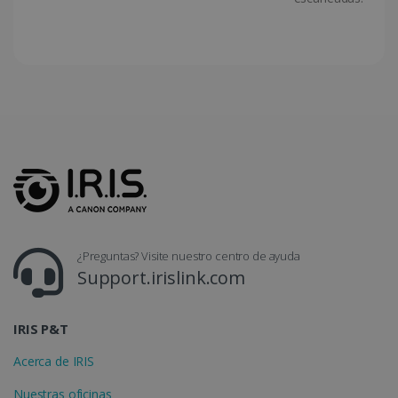
LanguageID
www.irislink.com
5 meses 4
semanas
¿Preguntas? Visite nuestro centro de ayuda
Support.irislink.com
IRIS P&T
Acerca de IRIS
CountryTranslationCouple
www.irislink.com
5 meses 4
semanas
Nuestras oficinas