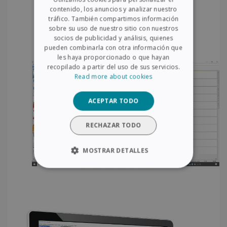
FRENCH
contenido, los anuncios y analizar nuestro
tráfico. También compartimos información
SPANISH
sobre su uso de nuestro sitio con nuestros
socios de publicidad y análisis, quienes
GERMAN
pueden combinarla con otra información que
ITALIAN
les haya proporcionado o que hayan
recopilado a partir del uso de sus servicios.
DUTCH
Read more about cookies
ACEPTAR TODO
RECHAZAR TODO
MOSTRAR DETALLES
COOKIES ESTRICTAMENTE
NECESARIAS
COOKIES DE RENDIMIENTO
COOKIES DE PREFERENCIAS