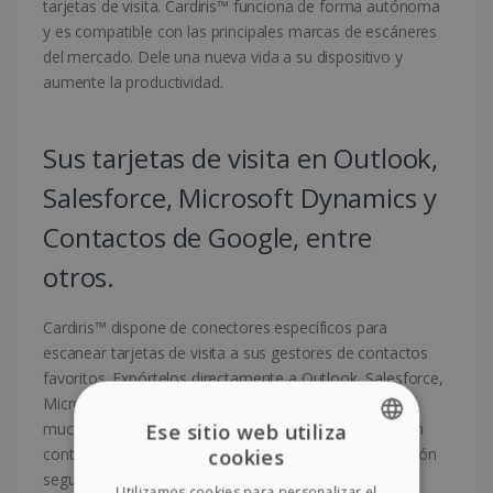
tarjetas de visita. Cardiris™ funciona de forma autónoma
y es compatible con las principales marcas de escáneres
del mercado. Dele una nueva vida a su dispositivo y
aumente la productividad.
Sus tarjetas de visita en Outlook,
Salesforce, Microsoft Dynamics y
Contactos de Google, entre
otros.
Cardiris™ dispone de conectores específicos para
escanear tarjetas de visita a sus gestores de contactos
favoritos. Expórtelos directamente a Outlook, Salesforce,
Microsoft Dynamics CRM, Contactos de Google y
Ese sitio web utiliza
muchos otros. Ideal para convertir tarjetas de visita en
cookies
contactos digitales disponibles en la nube, una ubicación
ENGLISH
segura y accesible en cualquier momento.
Utilizamos cookies para personalizar el