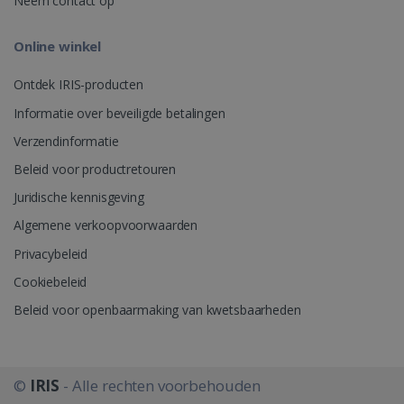
Neem contact op
_gcl_au
2 maanden
Google LLC
weken
.irislink.com
Online winkel
Ontdek IRIS-producten
Informatie over beveiligde betalingen
Verzendinformatie
Beleid voor productretouren
_fbp
2 maanden
Meta Platform
Juridische kennisgeving
weken
Inc.
.irislink.com
Algemene verkoopvoorwaarden
Privacybeleid
Cookiebeleid
optiMonkClient
www.irislink.com
11 maand
Beleid voor openbaarmaking van kwetsbaarheden
4 weken
©
IRIS
- Alle rechten voorbehouden