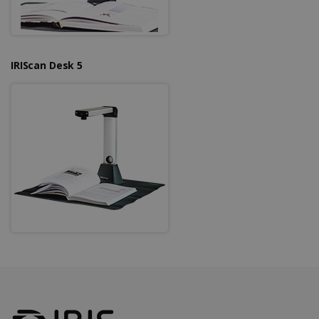
Google Privacy Policy
CookieScriptConsent
5 maanden 4
CookieScript
IRIScan Desk 5
weken
www.irislink.com
LanguageID
www.irislink.com
5 maanden 4
weken