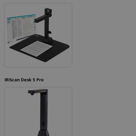
Strikt noodzakelijke cookies maken de
kernfunctionaliteiten van de website mogelijk,
zoals gebruikersaanmelding en
accountbeheer. De website kan niet goed
worden gebruikt zonder de strikt
noodzakelijke cookies.
Aanbieder /
Naam
Vervaldatum
Domein
li_gc
5 maanden 4
LinkedIn
weken
Corporation
.linkedin.com
IRIScan Desk 5 Pro
CountryID
www.irislink.com
5 maanden 4
weken