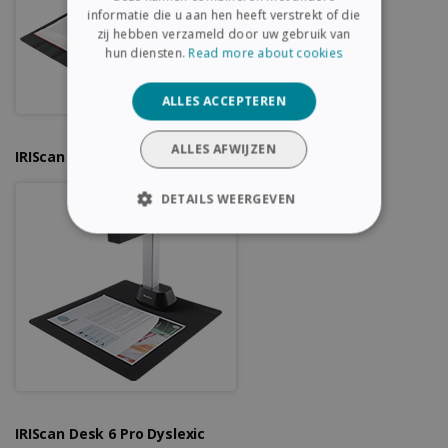
ITALIAN
informatie die u aan hen heeft verstrekt of die
zij hebben verzameld door uw gebruik van
DUTCH
hun diensten.
Read more about cookies
ALLES ACCEPTEREN
ALLES AFWIJZEN
IRIScan Desk 6
DETAILS WEERGEVEN
STRIKT NOODZAKELIJK
PRESTATIE
TARGETING
FUNCTIONEEL
Strikt noodzakelijk
Prestatie
IRIScan Desk 6 Pro Dyslexic
Targeting
Functioneel