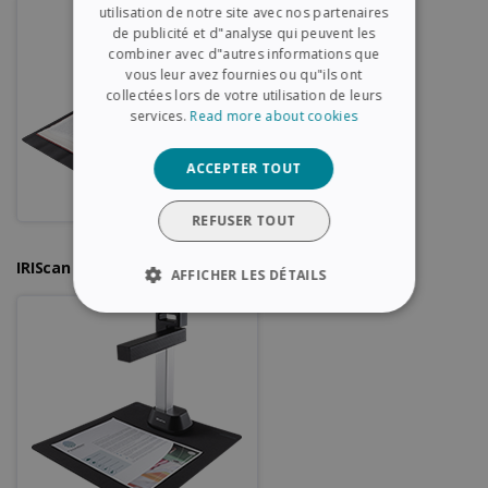
utilisation de notre site avec nos partenaires
GERMAN
de publicité et d"analyse qui peuvent les
ITALIAN
combiner avec d"autres informations que
vous leur avez fournies ou qu"ils ont
DUTCH
collectées lors de votre utilisation de leurs
services.
Read more about cookies
ACCEPTER TOUT
REFUSER TOUT
IRIScan Desk 6
AFFICHER LES DÉTAILS
STRICTEMENT NÉCESSAIRES
PERFORMANCE
CIBLAGE
FONCTIONNALITÉ