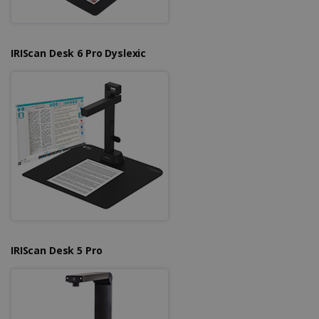
Strictement nécessaires
Performance
Ciblage
Fonctionnalité
IRIScan Desk 6 Pro Dyslexic
Les cookies strictement nécessaires habilitent
des fonctionnalités de base du site Web telles
que la connexion des utilisateurs et la gestion
des comptes. Le site Web ne peut pas être
utilisé correctement sans les cookies
strictement nécessaires.
Fournisseur /
Nom
Expiration
Domaine
li_gc
5 mois 4
LinkedIn
semaines
Corporation
.linkedin.com
IRIScan Desk 5 Pro
CountryID
www.irislink.com
5 mois 4
semaines