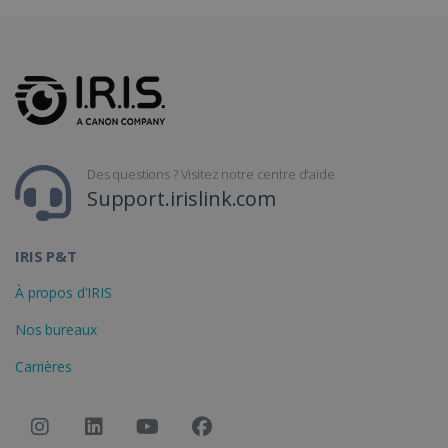
LanguageID
www.irislink.com
5 mois 4
semaines
Des questions ? Visitez notre centre d'aide
Support.irislink.com
IRIS P&T
CountryTranslationCouple
www.irislink.com
5 mois 4
semaines
À propos d'IRIS
Nos bureaux
ASP.NET_SessionId
Session
Microsoft
Corporation
www.irislink.com
Carrières