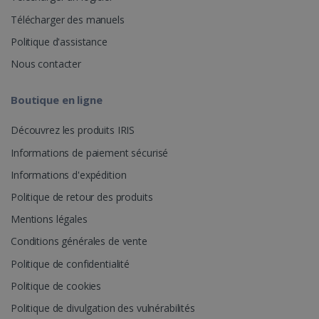
optiMonkSession
www.irislink.com
Session
chaque
demande de
Télécharger des manuels
page d'un site
et utilisé pour
Politique d'assistance
calculer les
données de
Nous contacter
visiteur, de
session et de
campagne
pour les
Boutique en ligne
rapports
d'analyse du
site.
Découvrez les produits IRIS
bcookie
11 mois 4
Microsoft
semaines
Corporation
_clsk
1 jour
Ce cookie est
Microsoft
Informations de paiement sécurisé
.linkedin.com
associé à
.irislink.com
Microsoft
Informations d'expédition
Clarity. Il est
utilisé pour
Politique de retour des produits
stocker des
informations
sur la session
Mentions légales
de l'utilisateur
UserID
www.irislink.com
5 mois 4
et pour
Conditions générales de vente
semaines
combiner
plusieurs vues
Politique de confidentialité
de pages en
une seule
Politique de cookies
session
utilisateur à
des fins
Politique de divulgation des vulnérabilités
d'analyse.