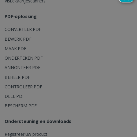
Visitekaartjescanners
de sessie v
gebruiker o
en om mee
PDF-oplossing
paginaweer
bcookie
11 maand
Microsoft
combineren
4 weken
Corporation
gebruikerss
.linkedin.com
CONVERTEER PDF
voor analyt
doeleinden
BEWERK PDF
_ga_XNJS6PHT1N
.irislink.com
1 jaar 1
Deze cooki
UserID
www.irislink.com
5 maanden
maand
gebruikt do
MAAK PDF
weken
Analytics o
sessiestatus
ONDERTEKEN PDF
behouden.
ANNONTEER PDF
BEHEER PDF
CONTROLEER PDF
_gcl_au
2 maanden
Google LLC
DEEL PDF
weken
.irislink.com
BESCHERM PDF
Ondersteuning en downloads
Registreer uw product