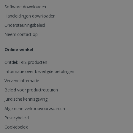
Software downloaden
_fbp
2 maanden
Meta Platform
weken
Handleidingen downloaden
Inc.
.irislink.com
Ondersteuningsbeleid
Neem contact op
optiMonkClient
www.irislink.com
11 maand
Online winkel
4 weken
Ontdek IRIS-producten
Informatie over beveiligde betalingen
Verzendinformatie
Beleid voor productretouren
IDE
1 jaar
Google LLC
.doubleclick.net
Juridische kennisgeving
Algemene verkoopvoorwaarden
Privacybeleid
Cookiebeleid