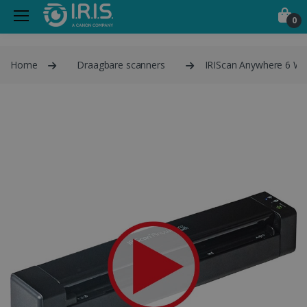
0
Home
Draagbare scanners
IRIScan Anywhere 6 Wi-