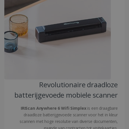
li_gc
5 maanden 4
LinkedIn
weken
Corporation
.linkedin.com
CountryID
www.irislink.com
5 maanden 4
weken
Revolutionaire draadloze
Google Privacy Policy
batterijgevoede mobiele scanner
CookieScriptConsent
5 maanden 4
CookieScript
weken
www.irislink.com
IRIScan Anywhere 6 Wifi Simplex
is een draagbare
draadloze batterijgevoede scanner voor het in kleur
scannen met hoge resolutie van diverse documenten,
gaande van contracten tot visitekaartjes.