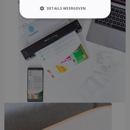
DETAILS WEERGEVEN
STRIKT NOODZAKELIJK
PRESTATIE
TARGETING
FUNCTIONEEL
Strikt noodzakelijk
Prestatie
Targeting
Functioneel
Strikt noodzakelijke cookies maken de
kernfunctionaliteiten van de website mogelijk,
zoals gebruikersaanmelding en
accountbeheer. De website kan niet goed
worden gebruikt zonder de strikt
noodzakelijke cookies.
Aanbieder /
Naam
Vervaldatum
Domein