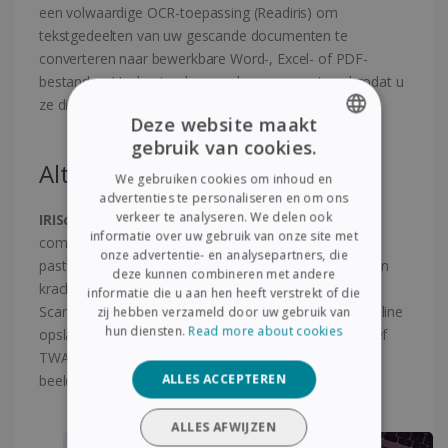
een volwaardige OCR-toepassing (Readiris) om
tekstgedeelten van uw gescande documenten te
converteren naar bewerkbare Word-, Excel- of PDF-
bestanden. Uw bestanden worden geconverteerd zodat u
ze direct kunt bewerken of archiveren.
Deze website maakt
gebruik van cookies.
ENGLISH
Altijd en overal te gebruiken!
We gebruiken cookies om inhoud en
FRENCH
advertenties te personaliseren en om ons
verkeer te analyseren. We delen ook
IRIScan Anywhere 6 Wifi Simplex
is een uiterst
SPANISH
informatie over uw gebruik van onze site met
compacte en lichte scanner die gemakkelijk in een tas
onze advertentie- en analysepartners, die
GERMAN
past en die u overal kunt meenemen. Gevoed door een
deze kunnen combineren met andere
krachtige, via USB oplaadbare lithium-ion-batterij!
ITALIAN
informatie die u aan hen heeft verstrekt of die
Scannen naar de cloud: scan bestanden direct naar online
zij hebben verzameld door uw gebruik van
DUTCH
hun diensten.
Read more about cookies
opslagaccounts met de bijgeleverde software, inclusief
TWAIN-stuurprogramma, compatibel met vrijwel elke
ALLES ACCEPTEREN
beeldverwerkingsoftware.
ALLES AFWIJZEN