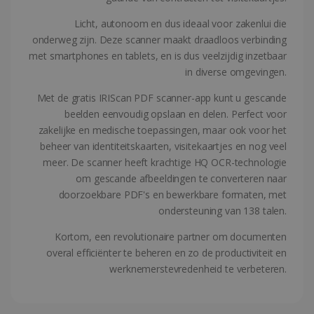
Licht, autonoom en dus ideaal voor zakenlui die
onderweg zijn. Deze scanner maakt draadloos verbinding
met smartphones en tablets, en is dus veelzijdig inzetbaar
in diverse omgevingen.
LanguageID
www.irislink.com
5 maanden 4
weken
Met de gratis IRIScan PDF scanner-app kunt u gescande
beelden eenvoudig opslaan en delen. Perfect voor
zakelijke en medische toepassingen, maar ook voor het
beheer van identiteitskaarten, visitekaartjes en nog veel
meer. De scanner heeft krachtige HQ OCR-technologie
om gescande afbeeldingen te converteren naar
doorzoekbare PDF's en bewerkbare formaten, met
ondersteuning van 138 talen.
CountryTranslationCouple
www.irislink.com
5 maanden 4
Kortom, een revolutionaire partner om documenten
weken
overal efficiënter te beheren en zo de productiviteit en
ASP.NET_SessionId
Sessie
Microsoft
werknemerstevredenheid te verbeteren.
Corporation
www.irislink.com