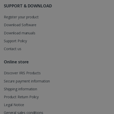
behouden.
SUPPORT & DOWNLOAD
Register your product
Download Software
_gcl_au
2 maanden
Google LLC
weken
.irislink.com
Download manuals
Support Policy
Contact us
Online store
Discover IRIS Products
_fbp
2 maanden
Meta Platform
weken
Inc.
Secure payment information
.irislink.com
Shipping information
Product Return Policy
Legal Notice
optiMonkClient
www.irislink.com
11 maand
4 weken
General sales conditions