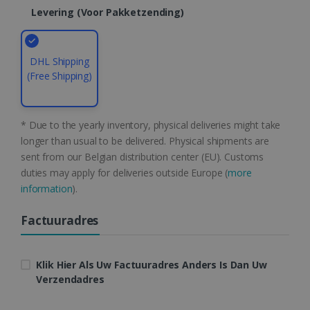
Levering (voor Pakketzending)
DHL Shipping
Google Privacy Policy
(Free Shipping)
CookieScriptConsent
5 maanden 4
CookieScript
weken
www.irislink.com
* Due to the yearly inventory, physical deliveries might take
longer than usual to be delivered. Physical shipments are
sent from our Belgian distribution center (EU). Customs
duties may apply for deliveries outside Europe (
more
information
).
Factuuradres
LanguageID
www.irislink.com
5 maanden 4
Klik Hier Als Uw Factuuradres Anders Is Dan Uw
weken
Verzendadres