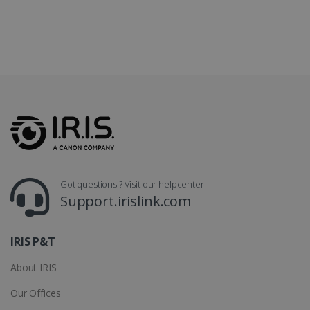
CountryTranslationCouple
www.irislink.com
5 maanden 4
weken
ASP.NET_SessionId
Sessie
Microsoft
Corporation
www.irislink.com
Got questions ? Visit our helpcenter
Support.irislink.com
IRIS P&T
About IRIS
Our Offices