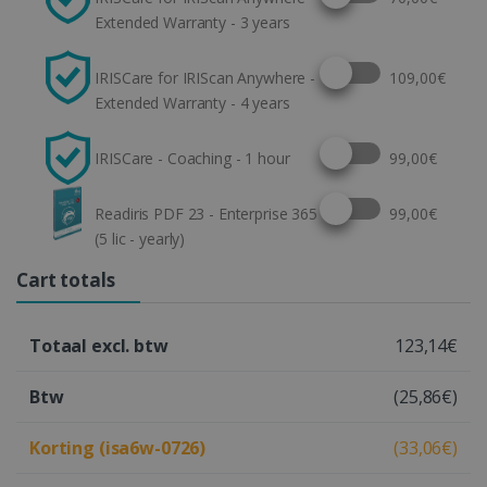
Extended Warranty - 3 years
Select this option
IRISCare for IRIScan Anywhere -
109,00€
Extended Warranty - 4 years
Select this option
IRISCare - Coaching - 1 hour
99,00€
Select this option
Readiris PDF 23 - Enterprise 365
99,00€
(5 lic - yearly)
Cart totals
Totaal excl. btw
123,14€
Btw
(25,86€)
Korting (isa6w-0726)
(33,06€)