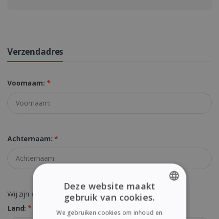
Verzendadres
Voornaam:
*
Achternaam:
*
Deze website maakt
Wij zijn een bedrijf met een geldig btw-nummer
gebruik van cookies.
ENGLISH
Land:
*
We gebruiken cookies om inhoud en
FRENCH