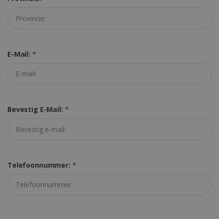
Strikt noodzakelijk
Prestatie
Targeting
Functioneel
E-Mail:
*
Strikt noodzakelijke cookies maken de
kernfunctionaliteiten van de website mogelijk,
zoals gebruikersaanmelding en
accountbeheer. De website kan niet goed
worden gebruikt zonder de strikt
noodzakelijke cookies.
Bevestig E-Mail:
*
Aanbieder /
Naam
Vervaldatum
Domein
li_gc
5 maanden 4
LinkedIn
weken
Corporation
.linkedin.com
Telefoonnummer:
*
CountryID
www.irislink.com
5 maanden 4
weken