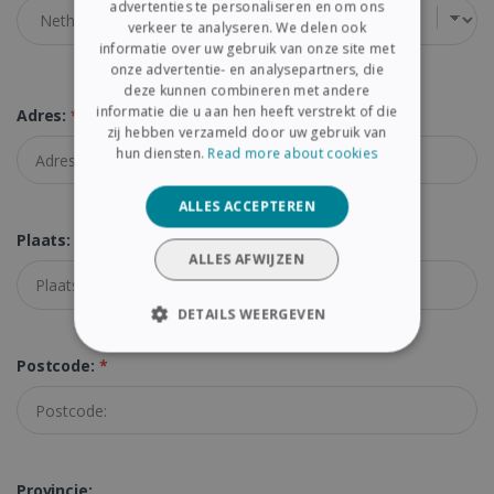
advertenties te personaliseren en om ons
verkeer te analyseren. We delen ook
SPANISH
informatie over uw gebruik van onze site met
onze advertentie- en analysepartners, die
GERMAN
deze kunnen combineren met andere
ITALIAN
informatie die u aan hen heeft verstrekt of die
Adres:
*
zij hebben verzameld door uw gebruik van
DUTCH
hun diensten.
Read more about cookies
ALLES ACCEPTEREN
Plaats:
*
ALLES AFWIJZEN
DETAILS WEERGEVEN
STRIKT NOODZAKELIJK
Postcode:
*
PRESTATIE
TARGETING
FUNCTIONEEL
Provincie: