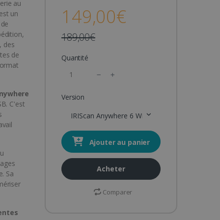
erie au
149,00€
est un
 de
édition,
189,00€
, des
tes de
Quantité
format
Anywhere
Version
B. C'est
s
IRIScan Anywhere 6 Wifi
vail
Ajouter au panier
u
pages
Acheter
e. Sa
mériser
Comparer
entes