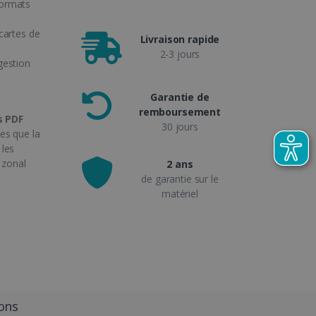
formats
cartes de
Livraison rapide
e
2-3 jours
gestion
Garantie de
remboursement
s PDF
30 jours
es que la
 les
 zonal
2 ans
de garantie sur le
matériel
ions