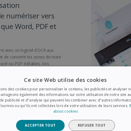
sation
de numériser vers
 que Word, PDF et
ni avec un logiciel d'OCR aux
et de convertir les zones de texte
xcel ou PDF éditables. Vos
t archivés.
Ce site Web utilise des cookies
t n'importe où !
sons des cookies pour personnaliser le contenu, les publicités et analyser no
artageons également des informations sur votre utilisation de notre site a
de publicité et d"analyse qui peuvent les combiner avec d"autres informat
scanner ultracompact et léger,
fournies ou qu"ils ont collectées lors de votre utilisation de leurs services.
tre emporté partout. Il est doté
about cookies
ble via USB. Grâce à l'application
uvent être envoyés directement
ACCEPTER TOUT
REFUSER TOUT
lote Twain est compatible avec