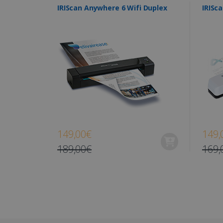
optiMonkSession
IRIScan Anywhere 6 Wifi Duplex
IRISc
_ga_XNJS6PHT1N
.iris
bcookie
UserID
_gcl_au
_fbp
149,00€
149,
189,00€
169,
optiMonkClient
IDE
lidc