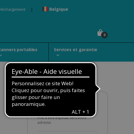
Belgique
éléchargement
0
canners portables
Services et garantie
Disponibilité :
En stock
Prêt à être expédié vers votre
adresse.