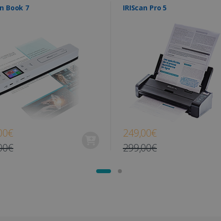
session utilisateur à des fins d'analyse.
www.irislink.com
Session
Ce cookie est utilisé pour suivre la session 
an Book 7
IRIScan Pro 5
avec le site Web pour améliorer l'expérience
link.com
1 an 1
Ce cookie est utilisé par Google Analytics pour conserver l'ét
d'optimisation du site.
mois
11 mois 4
Il s'agit d'un cookie de première partie M
Microsoft
semaines
le contenu du site Web via les réseaux soci
Corporation
.linkedin.com
www.irislink.com
5 mois 4
Ce cookie est utilisé pour identifier un uti
semaines
fournir une expérience de navigation plus
les préférences de l'utilisateur et les intera
2 mois 4
Ce cookie est défini par Doubleclick et fou
Google LLC
semaines
la manière dont l'utilisateur final utilise le
.irislink.com
publicité que l'utilisateur final a pu voir ava
Web.
2 mois 4
Utilisé par Facebook pour fournir une série
Meta Platform
00€
249,00€
semaines
tels que les enchères en temps réel d'anno
Inc.
.irislink.com
00€
299,00€
www.irislink.com
11 mois 4
Ce cookie est utilisé pour suivre les interac
semaines
comportements des utilisateurs sur le site
contenus et des offres ciblés grâce aux c
1 an
Ce cookie est défini par Doubleclick et fou
Google LLC
la manière dont l'utilisateur final utilise le
.doubleclick.net
publicité que l'utilisateur final a pu voir ava
Web.
1 jour
Il s'agit d'un cookie de première partie Mic
Microsoft