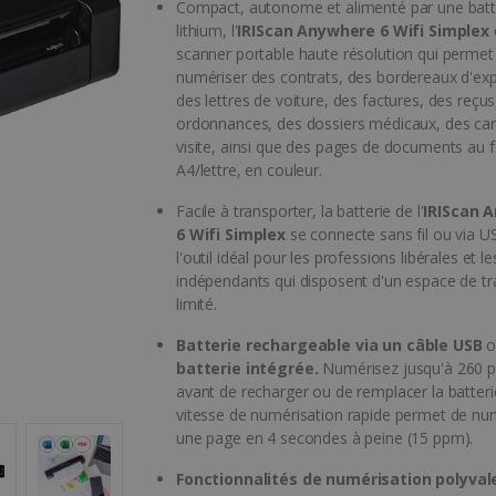
Compact, autonome et alimenté par une batt
lithium, l'
IRIScan Anywhere 6 Wifi Simplex
scanner portable haute résolution qui permet
numériser des contrats, des bordereaux d'exp
des lettres de voiture, des factures, des reçus
ordonnances, des dossiers médicaux, des car
visite, ainsi que des pages de documents au 
A4/lettre, en couleur.
Facile à transporter, la batterie de l'
IRIScan 
6 Wifi Simplex
se connecte sans fil ou via US
l'outil idéal pour les professions libérales et le
indépendants qui disposent d'un espace de tra
limité.
Batterie rechargeable via un câble USB
o
batterie intégrée.
Numérisez jusqu'à 260 
avant de recharger ou de remplacer la batteri
vitesse de numérisation rapide permet de nu
une page en 4 secondes à peine (15 ppm).
Fonctionnalités de numérisation polyval