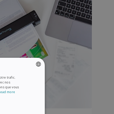
tre trafic.
ENGLISH
vec nos
FRENCH
ions que vous
Read more
SPANISH
GERMAN
ITALIAN