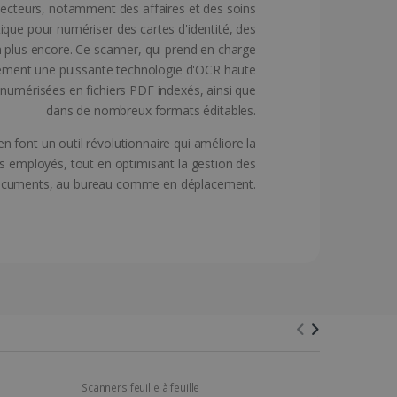
ecteurs, notamment des affaires et des soins
ique pour numériser des cartes d'identité, des
éférée de l'utilisateur sur
hé dans la langue
en plus encore. Ce scanner, qui prend en charge
ion améliorée.
lement une puissante technologie d'OCR haute
s numérisées en fichiers PDF indexés, ainsi que
dans de nombreux formats éditables.
t des informations sur la
Web et sur toute publicité
 font un outil révolutionnaire qui améliore la
 ledit site Web.
des employés, tout en optimisant la gestion des
cuments, au bureau comme en déplacement.
ment des utilisateurs sur
e des préférences de
ctionnalité du site.
sites; il peut également
tement de l'utilisateur et
'ancienne version de
tion avec le site. Il
qui est une mise à jour
t du visiteur concernant
 de Google. Ce cookie est
ntialité, en veillant à ce
nt un numéro généré
 from YouTube the user has
s des prochaines
 chaque demande de page
e session et de campagne
es vidéos intégrées.
isateur de retour sur le
isée en adaptant le
stocker des informations
de l'utilisateur.
Scanners feuille à feuille
Scanners feu
ues de pages en une seule