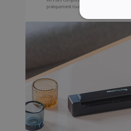
pratiquement tous les logiciels d'imagerie.
STRICTEMENT NÉ
Les cookies strictement néc
gestion des comptes. Le si
Nom
li_gc
CountryID
CookieScriptConsent