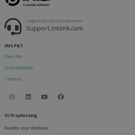
Vragen? Bezoek ons helpcenter
CountryID
www.irislink.com
5 maanden 4
Support.irislink.com
weken
IRIS P&T
Over IRIS
Onze kantoren
Google Privacy Policy
Carrières
CookieScriptConsent
5 maanden 4
CookieScript
weken
www.irislink.com
OCR-oplossing
Readiris voor Windows