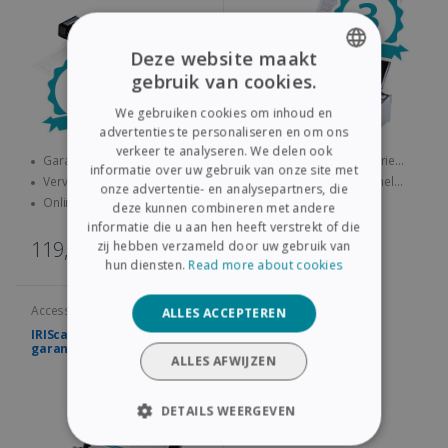
Deze website maakt
gebruik van cookies.
ENGLISH
We gebruiken cookies om inhoud en
FRENCH
advertenties te personaliseren en om ons
verkeer te analyseren. We delen ook
SPANISH
Garantie van in totaal vier
Garantie van in totaal drie
informatie over uw gebruik van onze site met
jaar
jaar
Vervangend product snel
Vervangend product snel
onze advertentie- en analysepartners, die
GERMAN
verzonden
verzonden
Online technische
Online technische
deze kunnen combineren met andere
ondersteuning bij problemen
ondersteuning bij problemen
ITALIAN
informatie die u aan hen heeft verstrekt of die
119,00€
131,00€
zij hebben verzameld door uw gebruik van
DUTCH
hun diensten.
Read more about cookies
Accessoires en diensten
ALLES ACCEPTEREN
IRIScan Pro - Verlengde
garantie 4 jaar
ALLES AFWIJZEN
DETAILS WEERGEVEN