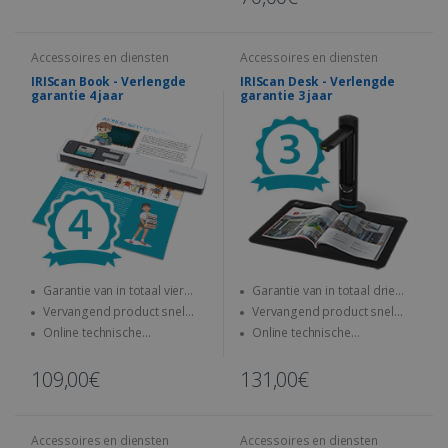
Accessoires en diensten
Accessoires en diensten
IRIScan Book - Verlengde
IRIScan Desk - Verlengde
garantie 4 jaar
garantie 3 jaar
Garantie van in totaal vier
Garantie van in totaal drie
jaar
jaar
Vervangend product snel
Vervangend product snel
verzonden
verzonden
Online technische
Online technische
ondersteuning bij problemen
ondersteuning bij problemen
109,00€
131,00€
Accessoires en diensten
Accessoires en diensten