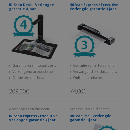
IRIScan Desk - Verlengde
IRIScan Express / Executive -
garantie 4 jaar
Verlengde garantie 3 jaar
Garantie van in totaal vier
Garantie van in totaal drie
jaar
jaar
Vervangend product snel
Vervangend product snel
verzonden
verzonden
Online technische
Online technische
ondersteuning bij problemen
ondersteuning bij problemen
209,00€
74,00€
Accessoires en diensten
Accessoires en diensten
IRIScan Express / Executive -
IRIScan Pro - Verlengde
Verlengde garantie 4 jaar
garantie 3 jaar