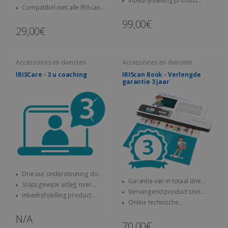
Inbedrijfstelling product
gebruiken
bedienen
Compatibel met alle IRIScan
door specialist
Desk-scanners
99,00€
29,00€
Accessoires en diensten
Accessoires en diensten
IRISCare - 3 u coaching
IRIScan Book - Verlengde
garantie 3 jaar
Drie uur ondersteuning door
Garantie van in totaal drie
een expert
Stapsgewijze uitleg over
jaar
Vervangend product snel
gebruik IRIS product
Inbedrijfstelling product
verzonden
Online technische
door specialist
ondersteuning bij problemen
N/A
70,00€