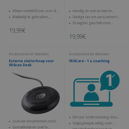
Alleen oortelefoons voor de
Handig en overal mee te
IRISPen Reader 8
nemen
Makkelijk te gebruiken,
Stevige tas om uw scanner te
perfect voor kinderen
beschermen
Draagtas geschikt voor
IRIScan Book-scanners
19,99€
19,99€
Accessoires en diensten
Accessoires en diensten
Externe sluiterknop voor
IRISCare - 1 u coaching
IRIScan Desk
Eén uur ondersteuning door
Scan uw documenten zonder
een expert
Stapsgewijze uitleg over
muis of toetsenbord te
Gemakkelijk en snel te
gebruik IRIS product