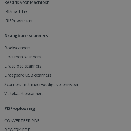
Readiris voor Macintosh
IRISmart File
LanguageID
www.irislink.com
5 maanden 4
weken
IRISPowerscan
Draagbare scanners
Boekscanners
Documentscanners
Draadloze scanners
Draagbare USB-scanners
CountryTranslationCouple
www.irislink.com
5 maanden 4
weken
Scanners met meervoudige velleninvoer
ASP.NET_SessionId
Sessie
Microsoft
Visitekaartjescanners
Corporation
www.irislink.com
PDF-oplossing
CONVERTEER PDF
BEWERK PDF