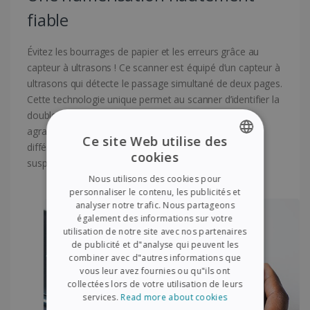
fiable
Évitez les bourrages de papier et les erreurs grâce au
capteur à ultrasons ! Ce scanner est équipé d’un capteur à
ultrasons qui détecte le passage simultané de deux pages.
Cette technologie unique permet au scanner d’identifier la
double alimentation (souvent due à des documents
agrafés), même lorsque les pages sont d’épaisseurs
Ce site Web utilise des
différentes. Le processus de numérisation est alors
cookies
suspendu temporairement afin de garantir sa fiabilité
ENGLISH
Nous utilisons des cookies pour
FRENCH
personnaliser le contenu, les publicités et
analyser notre trafic. Nous partageons
SPANISH
également des informations sur votre
utilisation de notre site avec nos partenaires
GERMAN
de publicité et d"analyse qui peuvent les
ITALIAN
combiner avec d"autres informations que
vous leur avez fournies ou qu"ils ont
DUTCH
collectées lors de votre utilisation de leurs
services.
Read more about cookies