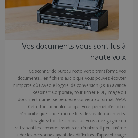
des comptes. Le site Web ne peut pas être
utilisé correctement sans les cookies
strictement nécessaires.
Fournisseur /
Nom
Expiration
Domaine
li_gc
5 mois 4
LinkedIn
semaines
Corporation
Vos documents vous sont lus à
.linkedin.com
haute voix
Ce scanner de bureau recto verso transforme vos
CountryID
www.irislink.com
5 mois 4
documents... en fichiers audio que vous pouvez écouter
semaines
n’importe où ! Avec le logiciel de conversion (OCR) avancé
Readiris™ Corporate, tout fichier PDF, image ou
document numérisé peut être converti au format .WAV.
Cette fonctionnalité unique vous permet d’écouter
n’importe quel texte, même lors de vos déplacements.
Imaginez tout le temps que vous allez gagner en
rattrapant les comptes rendus de réunions. Il peut même
Politique de confidentialité de Google
aider les personnes ayant des difficultés d’apprentissage