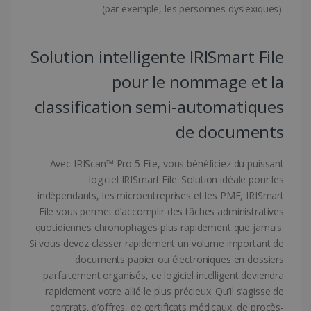
(par exemple, les personnes dyslexiques).
CookieScriptConsent
5 mois 4
CookieScript
semaines
www.irislink.com
Solution intelligente IRISmart File
pour le nommage et la
classification semi-automatiques
de documents
Avec IRIScan™ Pro 5 File, vous bénéficiez du puissant
logiciel IRISmart File. Solution idéale pour les
indépendants, les microentreprises et les PME, IRISmart
File vous permet d’accomplir des tâches administratives
quotidiennes chronophages plus rapidement que jamais.
Si vous devez classer rapidement un volume important de
LanguageID
www.irislink.com
5 mois 4
semaines
documents papier ou électroniques en dossiers
parfaitement organisés, ce logiciel intelligent deviendra
rapidement votre allié le plus précieux. Qu’il s’agisse de
contrats, d’offres, de certificats médicaux, de procès-