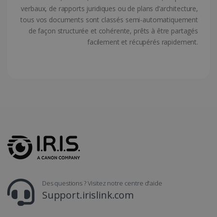
verbaux, de rapports juridiques ou de plans d’architecture,
tous vos documents sont classés semi-automatiquement
de façon structurée et cohérente, prêts à être partagés
facilement et récupérés rapidement.
CountryTranslationCouple
www.irislink.com
5 mois 4
semaines
ASP.NET_SessionId
Session
Microsoft
Corporation
www.irislink.com
Des questions ? Visitez notre centre d'aide
Support.irislink.com