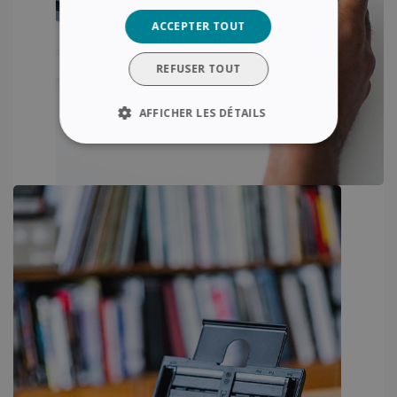
ACCEPTER TOUT
REFUSER TOUT
AFFICHER LES DÉTAILS
STRICTEMENT NÉCESSAIRES
PERFORMANCE
CIBLAGE
FONCTIONNALITÉ
Strictement nécessaires
Performance
Ciblage
Fonctionnalité
Les cookies strictement nécessaires habilitent
des fonctionnalités de base du site Web telles
que la connexion des utilisateurs et la gestion