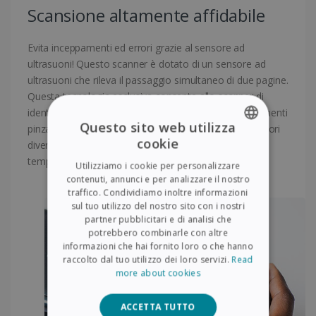
Scansione altamente affidabile
Evita inceppamenti ed errori grazie al sensore ad
ultrasuoni! Questo scanner è dotato di un sensore ad
ultrasuoni che rileva il passaggio simultaneo di due pagine.
Questa tecnologia esclusiva consente allo scanner di
identificare eventuali problemi (spesso dovuti a documenti
Questo sito web utilizza
pinzati insieme), anche quando le pagine hanno spessori
cookie
diversi. Il processo di scansione viene quindi sospeso
ENGLISH
temporaneamente per evitare errori
Utilizziamo i cookie per personalizzare
FRENCH
contenuti, annunci e per analizzare il nostro
traffico. Condividiamo inoltre informazioni
SPANISH
sul tuo utilizzo del nostro sito con i nostri
partner pubblicitari e di analisi che
GERMAN
potrebbero combinarle con altre
ITALIAN
informazioni che hai fornito loro o che hanno
raccolto dal tuo utilizzo dei loro servizi.
Read
DUTCH
more about cookies
ACCETTA TUTTO