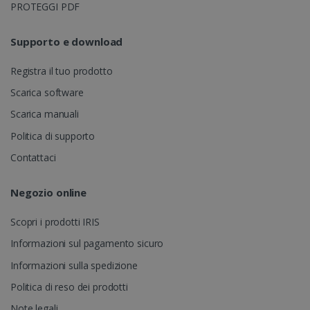
Clarity. Viene
bcookie
11 mesi 4
PROTEGGI PDF
Microsoft
utilizzato per
settimane
Corporation
memorizzare
.linkedin.com
informazioni
Supporto e download
sulla sessione
dell'utente e
per combinare
Registra il tuo prodotto
più
visualizzazioni
di pagina in un
Scarica software
singola
sessione
UserID
www.irislink.com
5 mesi 4
Scarica manuali
utente per
settimane
scopi di analisi.
Politica di supporto
_ga_XNJS6PHT1N
.irislink.com
1 anno 1
Questo cookie
Contattaci
mese
viene utilizzat
da Google
Analytics per
mantenere lo
Negozio online
stato della
sessione.
Scopri i prodotti IRIS
Informazioni sul pagamento sicuro
Informazioni sulla spedizione
_gcl_au
2 mesi 4
Google LLC
Politica di reso dei prodotti
settimane
.irislink.com
Note legali