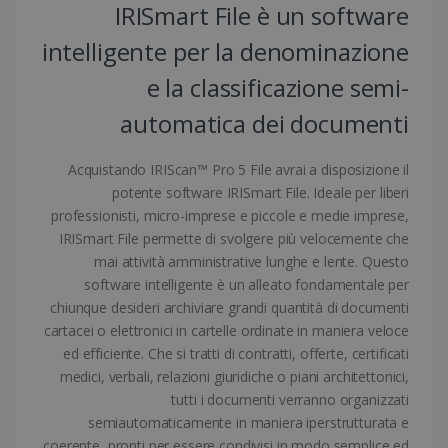
IRISmart File è un software
intelligente per la denominazione
e la classificazione semi-
CookieScriptConsent
5 mesi 4
CookieScript
settimane
www.irislink.com
automatica dei documenti
Acquistando IRIScan™ Pro 5 File avrai a disposizione il
potente software IRISmart File. Ideale per liberi
professionisti, micro-imprese e piccole e medie imprese,
IRISmart File permette di svolgere più velocemente che
mai attività amministrative lunghe e lente. Questo
software intelligente è un alleato fondamentale per
chiunque desideri archiviare grandi quantità di documenti
cartacei o elettronici in cartelle ordinate in maniera veloce
LanguageID
www.irislink.com
5 mesi 4
settimane
ed efficiente. Che si tratti di contratti, offerte, certificati
medici, verbali, relazioni giuridiche o piani architettonici,
tutti i documenti verranno organizzati
semiautomaticamente in maniera iperstrutturata e
coerente, pronti per essere condivisi in modo semplice ed