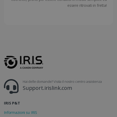
essere ritrovati in fretta!
CountryTranslationCouple
www.irislink.com
5 mesi 4
settimane
ASP.NET_SessionId
Sessione
Microsoft
Corporation
www.irislink.com
Hai delle domande? Visita il nostro centro assistenza
Support.irislink.com
IRIS P&T
Informazioni su IRIS