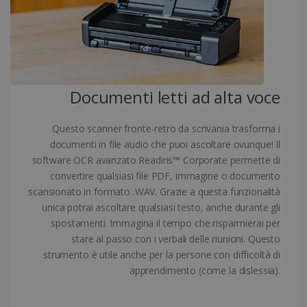
dell"account. Il sito web non può essere
utilizzato correttamente senza i cookie
strettamente necessari.
Fornitore /
Nome
Scadenza
Dominio
li_gc
5 mesi 4
LinkedIn
Documenti letti ad alta voce
settimane
Corporation
.linkedin.com
Questo scanner fronte-retro da scrivania trasforma i
documenti in file audio che puoi ascoltare ovunque! Il
software OCR avanzato Readiris™ Corporate permette di
CountryID
www.irislink.com
5 mesi 4
convertire qualsiasi file PDF, immagine o documento
settimane
scansionato in formato .WAV. Grazie a questa funzionalità
unica potrai ascoltare qualsiasi testo, anche durante gli
spostamenti. Immagina il tempo che risparmierai per
stare al passo con i verbali delle riunioni. Questo
strumento è utile anche per la persone con difficoltà di
apprendimento (come la dislessia).
Google Privacy Policy