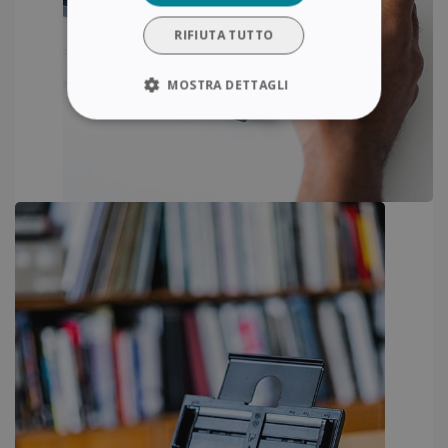
RIFIUTA TUTTO
MOSTRA DETTAGLI
STRETTAMENTE NECESSARI
PERFORMANCE
TARGETING
FUNZIONALITÀ
Strettamente necessari
Performance
Targeting
Funzionalità
I cookie strettamente necessari consentono le
funzionalità principali del sito web come
l"accesso dell"utente e la gestione