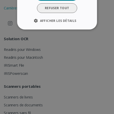
Carrières
REFUSER TOUT
AFFICHER LES DÉTAILS
STRICTEMENT NÉCESSAIRES
Solution OCR
PERFORMANCE
CIBLAGE
Readiris pour Windows
FONCTIONNALITÉ
Readiris pour Macintosh
IRISmart File
IRISPowerscan
Strictement nécessaires
Performance
Ciblage
Fonctionnalité
Scanners portables
Les cookies strictement nécessaires habilitent
des fonctionnalités de base du site Web telles
Scanners de livres
que la connexion des utilisateurs et la gestion
des comptes. Le site Web ne peut pas être
Scanners de documents
utilisé correctement sans les cookies
Scanners sans fil
strictement nécessaires.