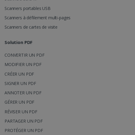
Fournisseur /
Scanners portables USB
Nom
Expiration
Domaine
Scanners à défilement multi-pages
li_gc
5 mois 4
LinkedIn
semaines
Corporation
Scanners de cartes de visite
.linkedin.com
Solution PDF
CONVERTIR UN PDF
CountryID
www.irislink.com
5 mois 4
semaines
MODIFIER UN PDF
CRÉER UN PDF
SIGNER UN PDF
ANNOTER UN PDF
GÉRER UN PDF
RÉVISER UN PDF
Politique de confidentialité de Google
PARTAGER UN PDF
PROTÉGER UN PDF