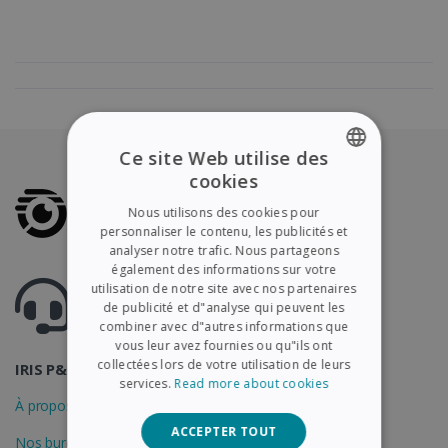
Ce site Web utilise des
cookies
ENGLISH
Nous utilisons des cookies pour
FRENCH
personnaliser le contenu, les publicités et
analyser notre trafic. Nous partageons
SPANISH
également des informations sur votre
Des questions ? Visitez notre centre d'aide
utilisation de notre site avec nos partenaires
GERMAN
Support.irislink.com
de publicité et d"analyse qui peuvent les
ITALIAN
combiner avec d"autres informations que
vous leur avez fournies ou qu"ils ont
DUTCH
collectées lors de votre utilisation de leurs
IRIS P&T
services.
Read more about cookies
À propos d'IRIS
ACCEPTER TOUT
Nos bureaux