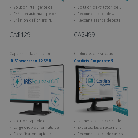
Solution intelligente de
Solution d’extraction de
nommage et de classification
données pour cartes d’identité
Création automatique de
Reconnaissance de
semi-automatiques de
et passeports
structures arborescentes
documents officiels
Création de fichiers PDF
Reconnaissance de texte
documents
internationaux : cartes
indexés et compressés
(OCR) pour un encodage à la
d’identité, passeports, permis
volée
CA$129
CA$499
de conduire...
Capture et classification
Capture et classification
IRISPowerscan 12 SMB
Cardiris Corporate 5
Solution capable de
Numérisez des cartes de
numériser et de traiter
visite et convertissez-les en
Large choix de formats de
Exportez-les directement
rapidement de très gros
contacts numériques
sortie disponibles
dans Outlook, Excel, vCard...
Classification rapide et
Reconnaissance de cartes de
volumes de documents,
simultanément (PDF, Word,