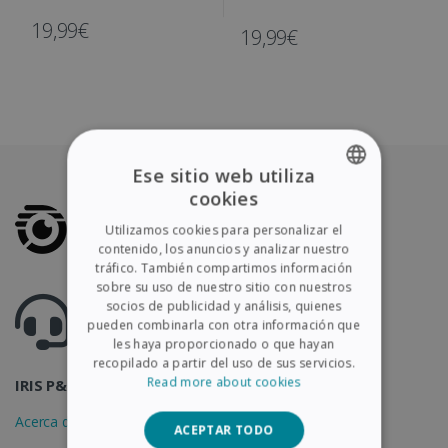
niños
compatible con el IRIScan Book
19,99€
19,99€
Ese sitio web utiliza
cookies
ENGLISH
Utilizamos cookies para personalizar el
FRENCH
contenido, los anuncios y analizar nuestro
tráfico. También compartimos información
SPANISH
sobre su uso de nuestro sitio con nuestros
¿Preguntas? Visite nuestro centro de ayuda
socios de publicidad y análisis, quienes
GERMAN
Support.irislink.com
pueden combinarla con otra información que
ITALIAN
les haya proporcionado o que hayan
recopilado a partir del uso de sus servicios.
DUTCH
Read more about cookies
IRIS P&T
Acerca de IRIS
ACEPTAR TODO