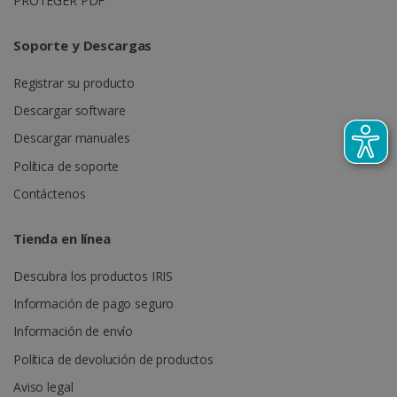
PROTEGER PDF
Política de Privacidad de
Google
Soporte y Descargas
Registrar su producto
CookieScriptConsent
5 meses 4
CookieScript
Descargar software
semanas
www.irislink.com
Descargar manuales
Política de soporte
Contáctenos
Tienda en línea
Descubra los productos IRIS
Información de pago seguro
Información de envío
LanguageID
www.irislink.com
5 meses 4
semanas
Política de devolución de productos
Aviso legal