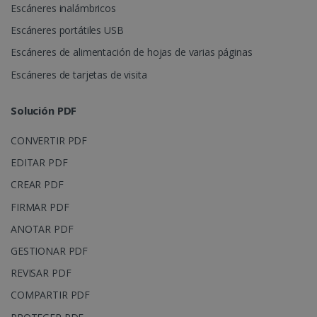
Escáneres inalámbricos
Las cookies estrictamente necesarias
permiten la funcionalidad principal del sitio
Escáneres portátiles USB
web, como el inicio de sesión de usuario y la
gestión de cuentas. El sitio web no se puede
Escáneres de alimentación de hojas de varias páginas
utilizar correctamente sin las cookies
estrictamente necesarias.
Escáneres de tarjetas de visita
Proveedor /
Nombre
Vencimiento
Dominio
Solución PDF
li_gc
5 meses 4
LinkedIn
semanas
Corporation
CONVERTIR PDF
.linkedin.com
EDITAR PDF
CREAR PDF
FIRMAR PDF
CountryID
www.irislink.com
5 meses 4
ANOTAR PDF
semanas
GESTIONAR PDF
REVISAR PDF
COMPARTIR PDF