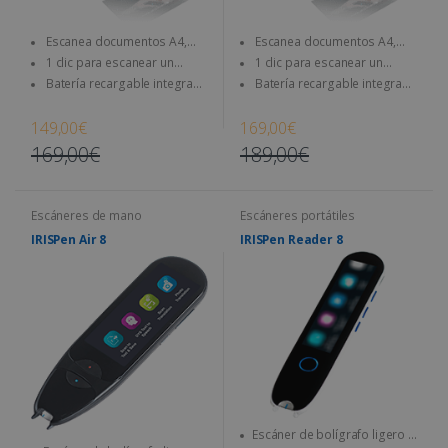
Escanea documentos A4,
Escanea documentos A4,
libros, revistas, periódicos...
libros, revistas, periódicos...
1 clic para escanear un
1 clic para escanear un
documento directamente a la
documento directamente a la
Batería recargable integrada
Batería recargable integrada
tarjeta SD y al ordenador
tarjeta SD y al ordenador
– úsalo en cualquier momento
– úsalo en cualquier momento
y lugar
y lugar
149,00€
169,00€
169,00€
189,00€
Escáneres de mano
Escáneres portátiles
IRISPen Air 8
IRISPen Reader 8
Escáner de bolígrafo ligero y