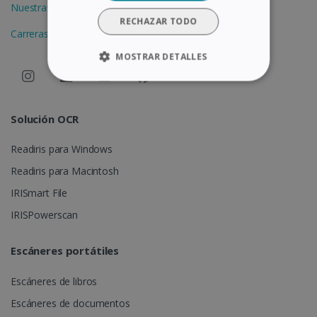
Nuestras oficinas
RECHAZAR TODO
Carreras
MOSTRAR DETALLES
COOKIES ESTRICTAMENTE
NECESARIAS
Solución OCR
COOKIES DE RENDIMIENTO
Readiris para Windows
COOKIES DE PREFERENCIAS
Readiris para Macintosh
COOKIES DE FUNCIONALIDAD
IRISmart File
IRISPowerscan
Cookies estrictamente necesarias
Escáneres portátiles
Cookies de rendimiento
Escáneres de libros
Cookies de preferencias
Escáneres de documentos
Cookies de funcionalidad