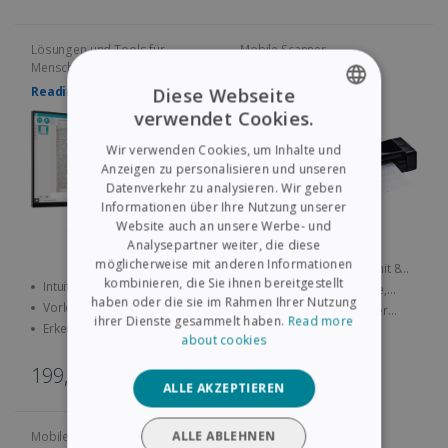
Lösungen und Tools für
Mobile Scanner
Menschen mit Legasthenie
IRIScan Executive 4
Readiris Dyslexic 2.0
Diese Webseite
verwendet Cookies.
ENGLISH
Wir verwenden Cookies, um Inhalte und
FRENCH
Anzeigen zu personalisieren und unseren
Datenverkehr zu analysieren. Wir geben
SPANISH
Informationen über Ihre Nutzung unserer
Website auch an unsere Werbe- und
GERMAN
Analysepartner weiter, die diese
ITALIAN
möglicherweise mit anderen Informationen
Mobiler USB-Scanner mit 8
kombinieren, die Sie ihnen bereitgestellt
Seiten/Min., gleichzeitiges
Intuitive, benutzerfreundliche
Ideal für A4-Dokumente,
DUTCH
haben oder die sie im Rahmen Ihrer Nutzung
Scannen beider Seiten (Duplex).
und einfache
Fotos, Visitenkarten, usw.
Vorlesen von ausgewählten
Automatisieren häufiger
Benutzeroberfläche für
ihrer Dienste gesammelt haben.
Read more
ganzen Sätzen oder
Scanaufgaben mit einer
Erkennung von bis zu
Menschen mit Legasthenie
about cookies
wiederholten Wörtern.
benutzerdefinierbaren Smart-
138 Sprachen.
149,00€
Taste.
199,00€
ALLE AKZEPTIEREN
ALLE ABLEHNEN
Mobile Scanner