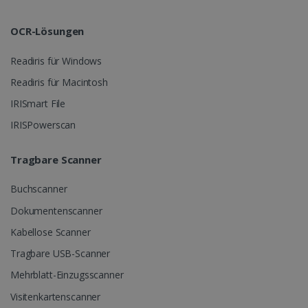
LanguageID
www.irislink.com
5 Monate 4
OCR-Lösungen
Wochen
Readiris für Windows
Readiris für Macintosh
IRISmart File
IRISPowerscan
CountryTranslationCouple
www.irislink.com
5 Monate 4
Wochen
Tragbare Scanner
ASP.NET_SessionId
Session
Microsoft
Corporation
Buchscanner
www.irislink.com
Dokumentenscanner
Kabellose Scanner
Tragbare USB-Scanner
Mehrblatt-Einzugsscanner
Visitenkartenscanner