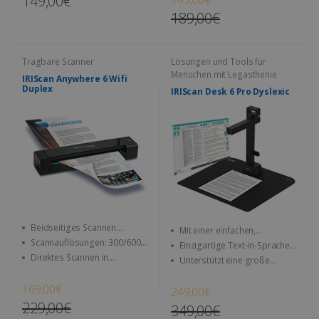
149,00€
Modus
189,00€
Tragbare Scanner
Lösungen und Tools für
Menschen mit Legasthenie
IRIScan Anywhere 6 Wifi
Duplex
IRIScan Desk 6 Pro Dyslexic
Beidseitiges Scannen
Mit einer einfachen,
(Duplex-Scan)
Scannauflösungen: 300/600
benutzerfreundlichen und
Einzigartige Text-in-Sprache-
dpi (1200 interpoliert)
intuitiven Benutzeroberfläche
Direktes Scannen in
Technologie ermöglicht das
Unterstützt eine große
JPEG/TIFF/PDF und andere
Vorlesen beliebiger
Auswahl an einfachen
Bildformate
Dokumenttypen
Ausgabeformaten,
169,00€
249,00€
einschließlich DOCX, JPEG, MP3,
229,00€
349,00€
WAV und PDF