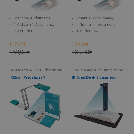
Scannt A4-Dokumente,
Scannt A4-Dokumente,
Bücher, Magazine, Zeitungen ...
Bücher, Magazine, Zeitungen ...
1 Klick, um 1 Dokument
1 Klick, um 1 Dokument
direkt auf SD-Karte & Computer
direkt auf SD-Karte & Computer
Integrierter
Integrierter
zu scannen
zu scannen
wiederaufladbarer Akku –
wiederaufladbarer Akku –
jederzeit und überall
jederzeit und überall
149,00€
169,00€
einsetzbar
einsetzbar
169,00€
189,00€
Dokumenten- und Buchscanner
Dokumenten- und Buchscanner
IRIScan Visualizer 7
IRIScan Desk 7 Business