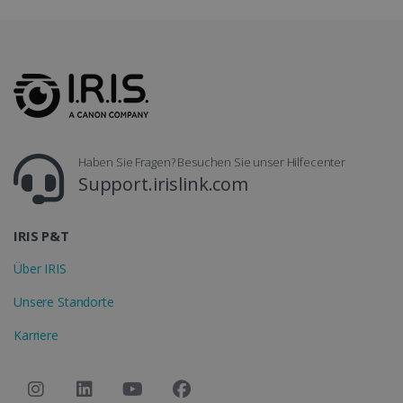
Anbieter /
Name
Ablaufdatum
Domäne
li_gc
5 Monate 4
LinkedIn
Wochen
Corporation
.linkedin.com
CountryID
www.irislink.com
5 Monate 4
Haben Sie Fragen? Besuchen Sie unser Hilfecenter
Wochen
Support.irislink.com
IRIS P&T
Über IRIS
CookieScriptConsent
5 Monate 4
CookieScript
Unsere Standorte
Wochen
www.irislink.com
Karriere
Google-
Datenschutzerklärung