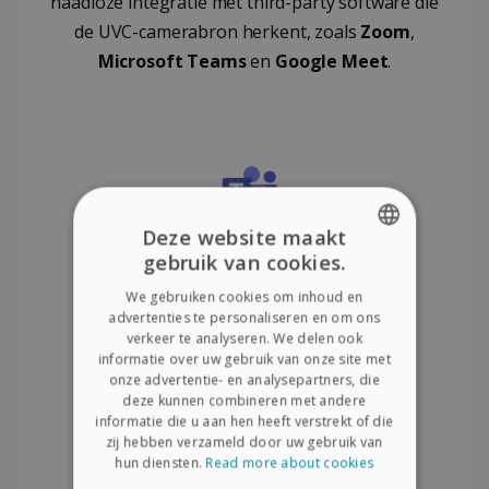
naadloze integratie met third-party software die
de UVC-camerabron herkent, zoals
Zoom
,
Microsoft Teams
en
Google Meet
.
Deze website maakt
gebruik van cookies.
ENGLISH
We gebruiken cookies om inhoud en
FRENCH
advertenties te personaliseren en om ons
verkeer te analyseren. We delen ook
SPANISH
informatie over uw gebruik van onze site met
onze advertentie- en analysepartners, die
GERMAN
deze kunnen combineren met andere
ITALIAN
informatie die u aan hen heeft verstrekt of die
zij hebben verzameld door uw gebruik van
DUTCH
hun diensten.
Read more about cookies