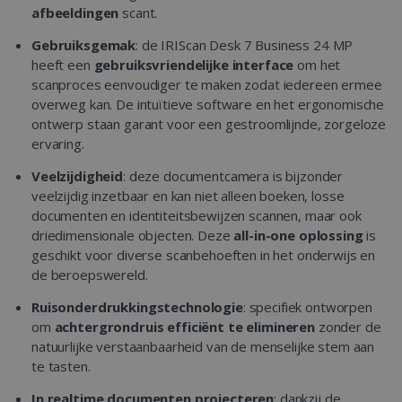
afbeeldingen
scant.
Gebruiksgemak
: de IRIScan Desk 7 Business 24 MP
heeft een
gebruiksvriendelijke interface
om het
scanproces eenvoudiger te maken zodat iedereen ermee
overweg kan. De intuïtieve software en het ergonomische
ontwerp staan garant voor een gestroomlijnde, zorgeloze
ervaring.
Veelzijdigheid
: deze documentcamera is bijzonder
veelzijdig inzetbaar en kan niet alleen boeken, losse
documenten en identiteitsbewijzen scannen, maar ook
driedimensionale objecten. Deze
all-in-one oplossing
is
geschikt voor diverse scanbehoeften in het onderwijs en
de beroepswereld.
Ruisonderdrukkingstechnologie
: specifiek ontworpen
om
achtergrondruis efficiënt te elimineren
zonder de
natuurlijke verstaanbaarheid van de menselijke stem aan
te tasten.
In realtime documenten projecteren
: dankzij de