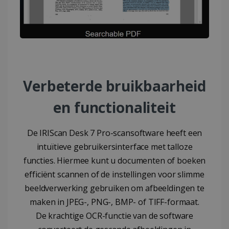
CookieScript
weken
www.irislink.com
Verbeterde bruikbaarheid
en functionaliteit
LanguageID
www.irislink.com
5 maanden 4
weken
De IRIScan Desk 7 Pro-scansoftware heeft een
intuïtieve gebruikersinterface met talloze
functies. Hiermee kunt u documenten of boeken
efficiënt scannen of de instellingen voor slimme
beeldverwerking gebruiken om afbeeldingen te
maken in JPEG-, PNG-, BMP- of TIFF-formaat.
De krachtige OCR-functie van de software
CountryTranslationCouple
www.irislink.com
5 maanden 4
weken