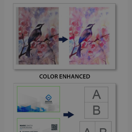
lidc
1 dag
Microsoft
Corporation
.linkedin.com