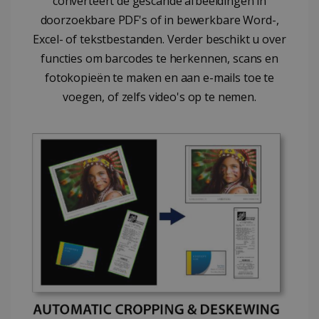
converteert de gescande afbeeldingen in
ASP.NET_SessionId
Sessie
Microsoft
doorzoekbare PDF's of in bewerkbare Word-,
Corporation
www.irislink.com
Excel- of tekstbestanden. Verder beschikt u over
functies om barcodes te herkennen, scans en
fotokopieën te maken en aan e-mails toe te
voegen, of zelfs video's op te nemen.
Aanbieder /
Naam
Vervaldatum
Omschr
Aanbieder /
Domein
Naam
Vervaldatum
Omschrijvi
Domein
VISITOR_INFO1_LIVE
5 maanden 4
Deze c
Google LLC
weken
door Y
.youtube.com
_clck
.irislink.com
1 jaar
Deze cooki
ingest
gebruikt o
Aanbieder /
gebrui
Naam
Vervaldat
gebruikersi
Domein
bij te 
en betrokk
YouTube
de website 
VISITOR_PRIVACY_METADATA
5 maanden
YouTube