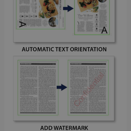
_fbp
2 maanden
Meta Platform
weken
Inc.
.irislink.com
optiMonkClient
www.irislink.com
11 maand
4 weken
IDE
1 jaar
Google LLC
.doubleclick.net