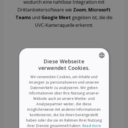
wodurch eine nahtlose Integration mit
Drittanbietersoftware wie
Zoom
,
Microsoft
Teams
und
Google Meet
gegeben ist, die die
UVC-Kameraquelle erkennt.
Diese Webseite
verwendet Cookies.
ENGLISH
Wir verwenden Cookies, um Inhalte und
FRENCH
Anzeigen zu personalisieren und unseren
Datenverkehr zu analysieren. Wir geben
SPANISH
Informationen über Ihre Nutzung unserer
Website auch an unsere Werbe- und
GERMAN
Analysepartner weiter, die diese
ITALIAN
möglicherweise mit anderen Informationen
kombinieren, die Sie ihnen bereitgestellt
DUTCH
haben oder die sie im Rahmen Ihrer Nutzung
ihrer Dienste gesammelt haben.
Read more