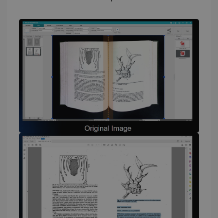
Unbedingt erforderliche Cookies ermöglichen
wesentliche Kernfunktionen der Website wie
die Benutzeranmeldung und die
Kontoverwaltung. Ohne die unbedingt
erforderlichen Cookies kann die Website nicht
ordnungsgemäß verwendet werden.
Anbieter /
Name
Ablaufdatum
Domäne
li_gc
5 Monate 4
LinkedIn
Wochen
Corporation
.linkedin.com
CountryID
www.irislink.com
5 Monate 4
Wochen
CookieScriptConsent
5 Monate 4
CookieScript