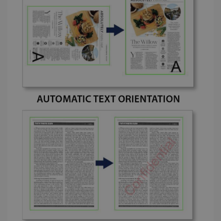
IDE
1 Jahr
Google LLC
.doubleclick.net
lidc
1 Tag
Microsoft
Corporation
.linkedin.com