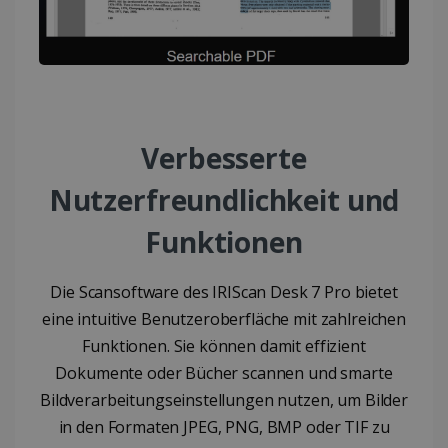
Wochen
www.irislink.com
Google-
Datenschutzerklärung
Verbesserte
LanguageID
www.irislink.com
5 Monate 4
Wochen
Nutzerfreundlichkeit und
Funktionen
Die Scansoftware des IRIScan Desk 7 Pro bietet
eine intuitive Benutzeroberfläche mit zahlreichen
CountryTranslationCouple
www.irislink.com
5 Monate 4
Wochen
Funktionen. Sie können damit effizient
ASP.NET_SessionId
Session
Microsoft
Dokumente oder Bücher scannen und smarte
Corporation
www.irislink.com
Bildverarbeitungseinstellungen nutzen, um Bilder
in den Formaten JPEG, PNG, BMP oder TIF zu