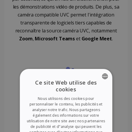
les démonstrations vidéo de produits. De plus, sa
caméra compatible UVC permet l'intégration
transparente de logiciels tiers capables de
reconnaître la source caméra UVC, notamment
Zoom
,
Microsoft Teams
et
Google Meet
.
Ce site Web utilise des
cookies
ENGLISH
Nous utilisons des cookies pour
FRENCH
personnaliser le contenu, les publicités et
analyser notre trafic. Nous partageons
SPANISH
également des informations sur votre
utilisation de notre site avec nos partenaires
GERMAN
de publicité et d"analyse qui peuvent les
ITALIAN