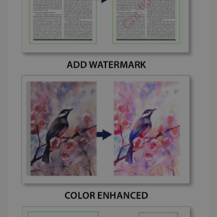
Google
Analytics pour
conserver
_gcl_au
2 mois 4
Google LLC
l'état de la
semaines
.irislink.com
session.
_fbp
2 mois 4
Meta Platform
semaines
Inc.
.irislink.com
optiMonkClient
www.irislink.com
11 mois 4
semaines