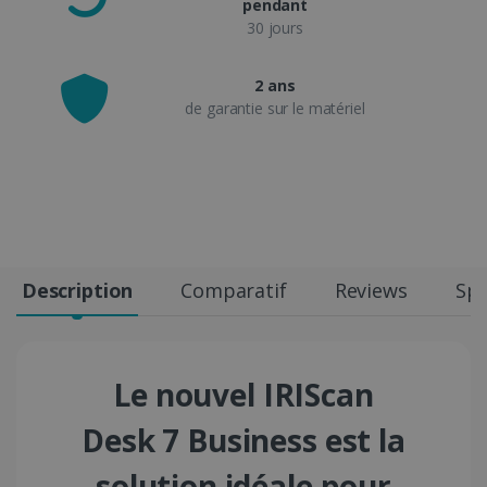
pendant
30 jours
2 ans
de garantie sur le matériel
Description
Comparatif
Reviews
Spé
Le nouvel IRIScan
Desk 7 Business est la
solution idéale pour