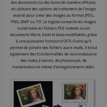
des documents ou des livres de manière efficace,
en utilisant des options de traitement de l'image
avancé pour créer des images au format JPEG,
PNG, BMP ou TIF. Le logiciel convertit les images
numérisées en fichiers PDF indexés ou en
documents Word, Excel et texte modifiables grâce
à une puissante fonction d'OCR. Outre qu'il
permet de joindre des fichiers aux e-mails, il inclut
également des fonctionnalités de reconnaissance
CountryTranslationCouple
www.irislink.com
5 mois 4
semaines
des codes à barres, de photocopie, de
numérisation et même d'enregistrement vidéo.
ASP.NET_SessionId
Session
Microsoft
Corporation
www.irislink.com