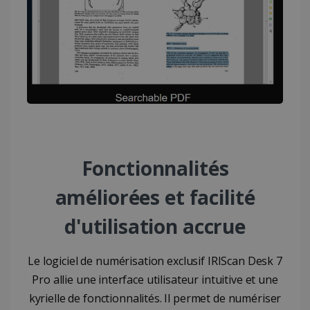
Politique de confidentialité de Google
CookieScriptConsent
5 mois 4
CookieScript
semaines
www.irislink.com
Fonctionnalités
améliorées et facilité
d'utilisation accrue
Le logiciel de numérisation exclusif IRIScan Desk 7
Pro allie une interface utilisateur intuitive et une
kyrielle de fonctionnalités. Il permet de numériser
LanguageID
www.irislink.com
5 mois 4
semaines