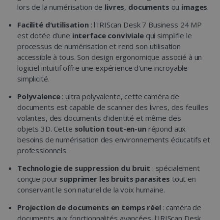
lors de la numérisation de
livres
,
documents
ou
images
.
Facilité d'utilisation
: l'IRIScan Desk 7 Business 24 MP
est dotée d'une
interface conviviale
qui simplifie le
processus de numérisation et rend son utilisation
accessible à tous. Son design ergonomique associé à un
logiciel intuitif offre une expérience d'une incroyable
simplicité.
Polyvalence
: ultra polyvalente, cette caméra de
documents est capable de scanner des livres, des feuilles
volantes, des documents d'identité et même des
objets 3D. Cette
solution tout-en-un
répond aux
besoins de numérisation des environnements éducatifs et
professionnels.
Technologie de suppression du bruit
: spécialement
conçue pour
supprimer les bruits parasites
tout en
conservant le son naturel de la voix humaine.
Projection de documents en temps réel
: caméra de
documents aux fonctionnalités avancées, l'IRIScan Desk