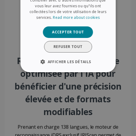
combiner avec d"autres informations que
vous leur avez fournies ou qu"ils ont
DUTCH
collectées lors de votre utilisation de leurs
services.
Read more about cookies
ACCEPTER TOUT
REFUSER TOUT
Reconnaissance de texte
AFFICHER LES DÉTAILS
optimisée par l'IA pour
STRICTEMENT NÉCESSAIRES
bénéficier d'une précision
PERFORMANCE
CIBLAGE
élevée et de formats
FONCTIONNALITÉ
modifiables
Prenant en charge 138 langues, le moteur de
Strictement nécessaires
Performance
reconnaissance iDRS exclusif IRIScan permet de
Ciblage
Fonctionnalité