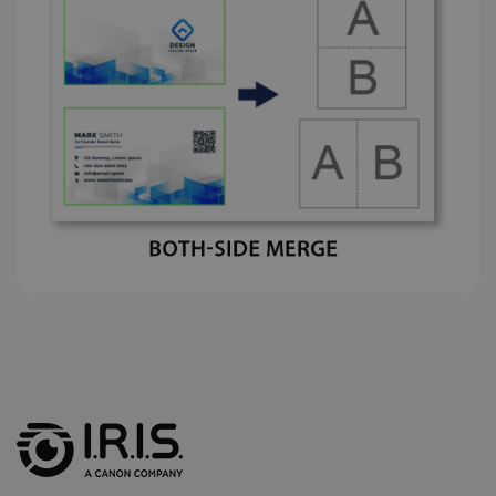
IDE
1 an
Google LLC
.doubleclick.net
lidc
1 jour
Microsoft
Corporation
.linkedin.com