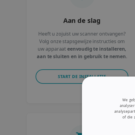
Aan de slag
Heeft u zojuist uw scanner ontvangen?
Volg onze stapsgewijze instructies om
uw apparaat
eenvoudig te installeren,
aan te sluiten en in gebruik te nemen
.
START DE INSTALLATIE
We geb
analyser
analysepart
of die