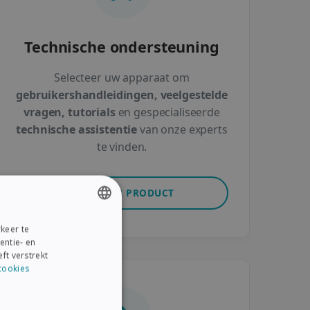
Technische ondersteuning
Selecteer uw apparaat om
gebruikershandleidingen, veelgestelde
vragen, tutorials
en gespecialiseerde
technische assistentie
van onze experts
te vinden.
SELECTEER PRODUCT
keer te
ENGLISH
entie- en
FRENCH
ft verstrekt
cookies
SPANISH
GERMAN