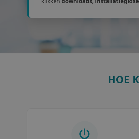
klikken
downloads, installatiegids
HOE 