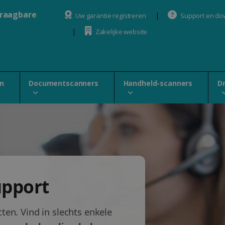
draagbare
Uw garantie registreren
Support en do
Zakelijke website
n
Documentscanners
Handheld-scanners
D
upport
ten. Vind in slechts enkele