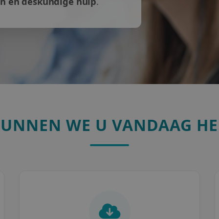
en en deskundige hulp
.
KUNNEN WE U VANDAAG HE