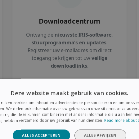
Downloadcentrum
Ontvang de
nieuwste IRIS-software,
stuurprogramma's en updates
.
Registreer uw e-mailadres om direct
toegang te krijgen tot uw
veilige
downloadlinks
.
SOFTWARE DOWNLOADEN
Deze website maakt gebruik van cookies.
ruiken cookies om inhoud en advertenties te personaliseren en om ons ver
en. We delen ook informatie over uw gebruik van onze site met onze advert
ners, die deze kunnen combineren met andere informatie die u aan hen hee
 zij hebben verzameld door uw gebruik van hun diensten.
Read more about 
ALLES ACCEPTEREN
ALLES AFWIJZEN