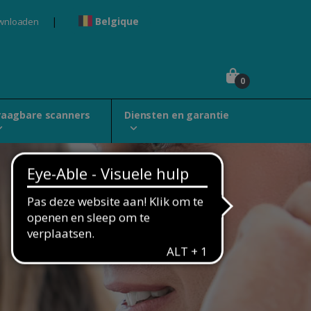
Belgique
wnloaden
0
raagbare scanners
Diensten en garantie