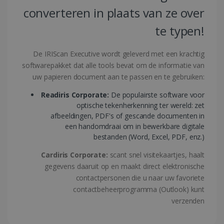
converteren in plaats van ze over
te typen!
De IRIScan Executive wordt geleverd met een krachtig
LanguageID
www.irislink.com
5 maanden 4
softwarepakket dat alle tools bevat om de informatie van
weken
uw papieren document aan te passen en te gebruiken:
Readiris Corporate:
De populairste software voor
optische tekenherkenning ter wereld: zet
afbeeldingen, PDF's of gescande documenten in
een handomdraai om in bewerkbare digitale
bestanden (Word, Excel, PDF, enz.)
Cardiris Corporate:
scant snel visitekaartjes, haalt
gegevens daaruit op en maakt direct elektronische
CountryTranslationCouple
www.irislink.com
5 maanden 4
weken
contactpersonen die u naar uw favoriete
contactbeheerprogramma (Outlook) kunt
ASP.NET_SessionId
Sessie
Microsoft
Corporation
verzenden
www.irislink.com