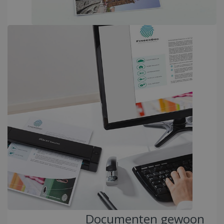
li_gc
5 maanden 4
LinkedIn
weken
Corporation
.linkedin.com
CountryID
www.irislink.com
5 maanden 4
weken
Google Privacy Policy
CookieScriptConsent
5 maanden 4
CookieScript
weken
www.irislink.com
Documenten gewoon