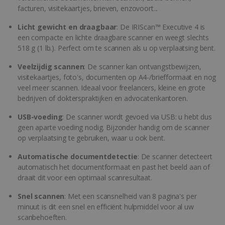
facturen, visitekaartjes, brieven, enzovoort...
Licht gewicht en draagbaar
: De IRIScan™ Executive 4 is
een compacte en lichte draagbare scanner en weegt slechts
518 g (1 lb.). Perfect om te scannen als u op verplaatsing bent.
Veelzijdig scannen
: De scanner kan ontvangstbewijzen,
visitekaartjes, foto's, documenten op A4-/briefformaat en nog
veel meer scannen. Ideaal voor freelancers, kleine en grote
bedrijven of dokterspraktijken en advocatenkantoren.
USB-voeding
: De scanner wordt gevoed via USB: u hebt dus
geen aparte voeding nodig. Bijzonder handig om de scanner
op verplaatsing te gebruiken, waar u ook bent.
Automatische documentdetectie
: De scanner detecteert
automatisch het documentformaat en past het beeld aan of
draait dit voor een optimaal scanresultaat.
Snel scannen
: Met een scansnelheid van 8 pagina's per
minuut is dit een snel en efficiënt hulpmiddel voor al uw
scanbehoeften.