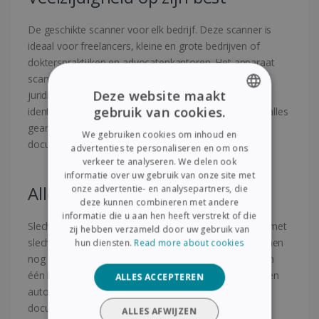
De geschikte scanner voor elk bedrijf. Deze scanner is
ideaal voor freelancers, kleine en grote bedrijven of
dokterspraktijken en advocatenkantoren. Het apparaat
scant alles: handgeschreven notities, voorschriften,
Deze website maakt
juridische documenten, klant- of patiëntdossiers,
gebruik van cookies.
identiteits- of gezondheidskaarten. Vervolgens wordt alles
ENGLISH
gearchiveerd in uw favoriete software voor
We gebruiken cookies om inhoud en
FRENCH
documentbeheer!
advertenties te personaliseren en om ons
verkeer te analyseren. We delen ook
SPANISH
informatie over uw gebruik van onze site met
Alles in één knop
onze advertentie- en analysepartners, die
GERMAN
deze kunnen combineren met andere
ITALIAN
informatie die u aan hen heeft verstrekt of die
Slechts één knop om alles te doen! U kunt alles doen met
zij hebben verzameld door uw gebruik van
DUTCH
slechts één knop; met de IRIScan Executive was scannen
hun diensten.
Read more about cookies
nog nooit zo eenvoudig. Met de slimme knop kunt u in
één klik beginnen met scannen. Talloze complexe taken
ALLES ACCEPTEREN
automatisch uitvoeren! Bijvoorbeeld een brief mailen,
documenten in een map archiveren (SharePoint,
ALLES AFWIJZEN