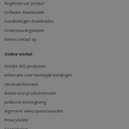
Registreer uw product
Software downloaden
_fbp
2 maanden
Meta Platform
weken
Inc.
Handleidingen downloaden
.irislink.com
Ondersteuningsbeleid
Neem contact op
optiMonkClient
www.irislink.com
11 maand
Online winkel
4 weken
Ontdek IRIS-producten
Informatie over beveiligde betalingen
Verzendinformatie
IDE
1 jaar
Google LLC
Beleid voor productretouren
.doubleclick.net
Juridische kennisgeving
Algemene verkoopvoorwaarden
Privacybeleid