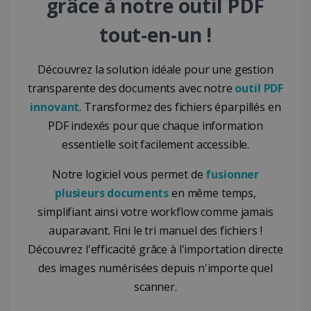
grâce à notre outil PDF
STRICTEMENT NÉCESSAIRES
tout-en-un !
PERFORMANCE
CIBLAGE
FONCTIONNALITÉ
Découvrez la solution idéale pour une gestion
transparente des documents avec notre
outil PDF
innovant
. Transformez des fichiers éparpillés en
Strictement nécessaires
Performance
PDF indexés pour que chaque information
Ciblage
Fonctionnalité
essentielle soit facilement accessible.
Les cookies strictement nécessaires habilitent
Notre logiciel vous permet de
fusionner
des fonctionnalités de base du site Web telles
que la connexion des utilisateurs et la gestion
plusieurs documents
en même temps,
des comptes. Le site Web ne peut pas être
simplifiant ainsi votre workflow comme jamais
utilisé correctement sans les cookies
strictement nécessaires.
auparavant. Fini le tri manuel des fichiers !
Fournisseur /
Découvrez l'efficacité grâce à l'importation directe
Nom
Expiration
Domaine
des images numérisées depuis n'importe quel
li_gc
5 mois 4
LinkedIn
semaines
scanner.
Corporation
.linkedin.com