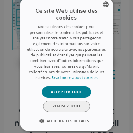
Ce site Web utilise des
cookies
ENGLISH
Nous utilisons des cookies pour
FRENCH
personnaliser le contenu, les publicités et
analyser notre trafic. Nous partageons
SPANISH
également des informations sur votre
utilisation de notre site avec nos partenaires
GERMAN
de publicité et d"analyse qui peuvent les
ITALIAN
combiner avec d"autres informations que
vous leur avez fournies ou qu"ils ont
DUTCH
collectées lors de votre utilisation de leurs
services.
Read more about cookies
ACCEPTER TOUT
REFUSER TOUT
Organisez, fusionnez et
numérisez en un clin d'œil
AFFICHER LES DÉTAILS