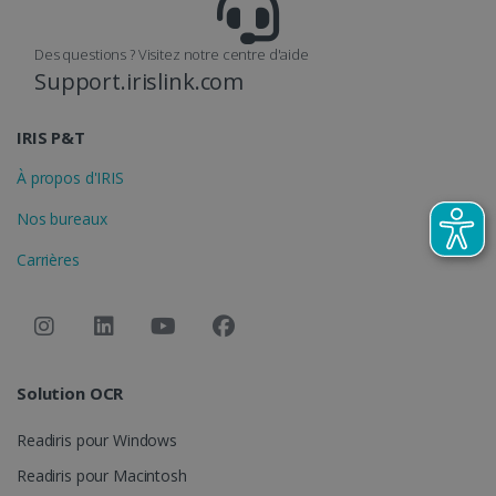
_fbp
2 mois 4
Meta Platform
semaines
Inc.
.irislink.com
Des questions ? Visitez notre centre d'aide
Support.irislink.com
IRIS P&T
À propos d'IRIS
optiMonkClient
www.irislink.com
11 mois 4
semaines
Nos bureaux
Carrières
Solution OCR
IDE
1 an
Google LLC
Readiris pour Windows
.doubleclick.net
Readiris pour Macintosh