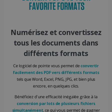
ASP.NET_SessionId
Session
Microsoft
Corporation
www.irislink.com
Numérisez et convertissez
tous les documents dans
différents formats
Ce logiciel de pointe vous permet de
convertir
facilement des PDF vers différents formats
tels que Word, Excel, PNG, JPG, et bien plus
encore, en quelques clics.
Fournisseur /
Nom
Expiration
Descripti
Bénéficiez d'une efficacité inégalée grâce à la
Fournisseur
Domaine
Nom
Expiration
Description
/ Domaine
conversion par lots de plusieurs fichiers
VISITOR_INFO1_LIVE
5 mois 4
Ce cookie
Google LLC
Fournisseur /
Nom
Expiration
semaines
est défini
.youtube.com
_clck
.irislink.com
1 an
Ce cookie est
Domaine
simultanément
, ce qui vous permet de gagner
par Youtu
utilisé pour