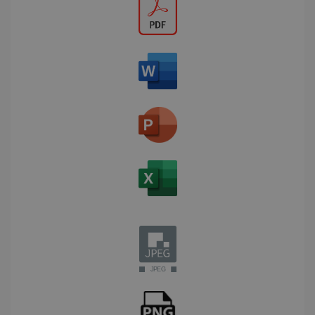
distinguer les
YSC
Session
Ce cookie
Google LLC
utilisateurs
est défini
.youtube.com
uniques en
par
attribuant un
YouTube
numéro
pour suivr
généré
les vues d
aléatoirement
vidéos
comme
intégrées.
identifiant
client. Il est
inclus dans
optiMonkSession
www.irislink.com
Session
chaque
demande de
page d'un site
et utilisé pour
calculer les
données de
visiteur, de
session et de
campagne
pour les
rapports
d'analyse du
site.
bcookie
11 mois 4
Microsoft
semaines
Corporation
_clsk
1 jour
Ce cookie est
Microsoft
.linkedin.com
associé à
.irislink.com
Microsoft
Clarity. Il est
utilisé pour
stocker des
informations