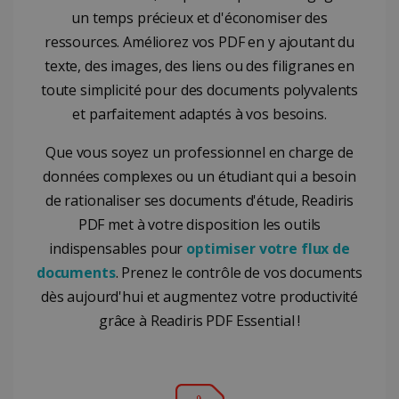
pour gard
suivre les
VISITOR_PRIVACY_METADATA
5 mois 4
YouTube
un temps précieux et d'économiser des
une trace
interactions
semaines
.youtube.com
des
et
ressources. Améliorez vos PDF en y ajoutant du
préférenc
l'engagement
de
des
texte, des images, des liens ou des filigranes en
l'utilisateu
utilisateurs
pour les
sur le site
toute simplicité pour des documents polyvalents
vidéos
Web afin
Youtube
d'améliorer
et parfaitement adaptés à vos besoins.
intégrées
l'expérience
dans les
utilisateur et
sites; il pe
la
Que vous soyez un professionnel en charge de
égalemen
fonctionnalité
détermine
du site.
données complexes ou un étudiant qui a besoin
si le visite
du site
_ga
1 an 1
Ce nom de
Google LLC
de rationaliser ses documents d'étude, Readiris
utilise la
mois
cookie est
.irislink.com
nouvelle 
associé à
PDF met à votre disposition les outils
l'ancienne
Google
version d
indispensables pour
optimiser votre flux de
Universal
l'interface
Analytics - qui
Youtube.
documents
. Prenez le contrôle de vos documents
est une mise
à jour
dès aujourd'hui et augmentez votre productivité
__Secure-
.youtube.com
5 mois 4
Registers 
importante
ROLLOUT_TOKEN
semaines
unique ID 
du service
grâce à Readiris PDF Essential !
keep
d'analyse le
statistics o
plus
what vide
couramment
optiMonkClientId
11 mois 4
OptiMonk
from
utilisé de
semaines
www.irislink.com
YouTube
Google. Ce
the user h
cookie est
seen
utilisé pour