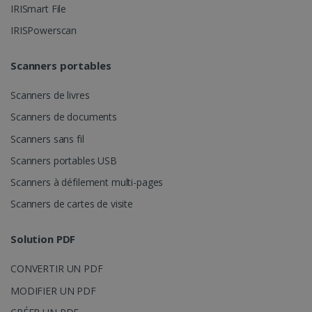
IRISmart File
IRISPowerscan
Scanners portables
Scanners de livres
lidc
1 jour
Microsoft
Corporation
Scanners de documents
.linkedin.com
Scanners sans fil
Scanners portables USB
Scanners à défilement multi-pages
Scanners de cartes de visite
Solution PDF
CONVERTIR UN PDF
MODIFIER UN PDF