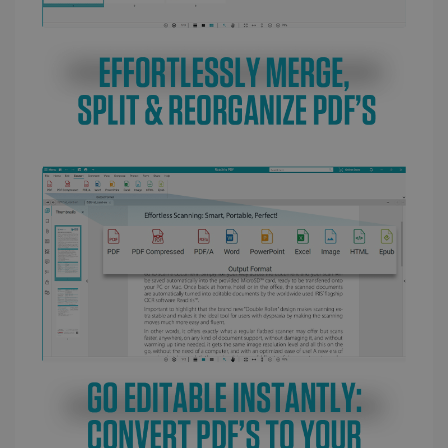
LanguageID
www.irislink.com
5 mois 4
semaines
CountryTranslationCouple
www.irislink.com
5 mois 4
semaines