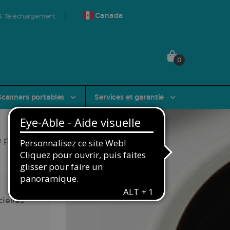
Canada
& Téléchargement
0
 des
Scanners portables
Services et garantie
e produit
ielles