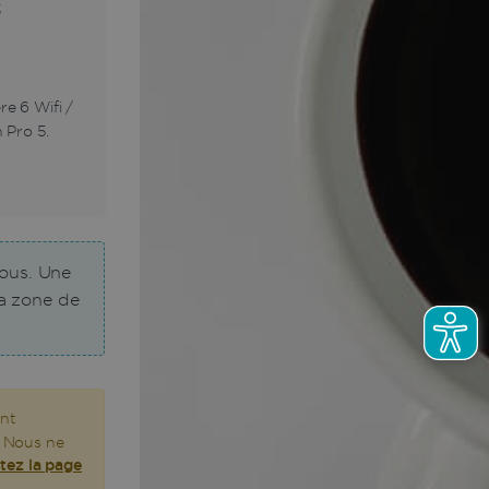
3
e 6 Wifi /
 Pro 5.
sous. Une
la zone de
ont
. Nous ne
itez la page