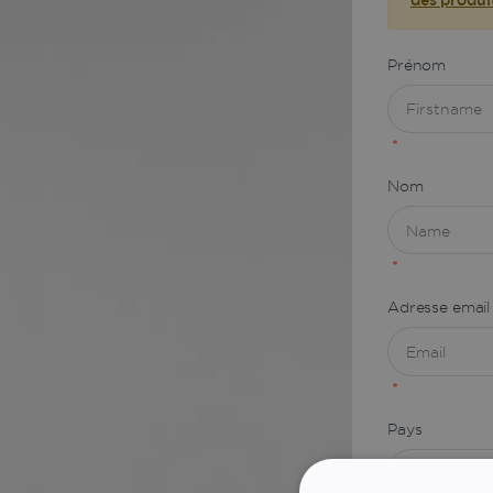
Prénom
*
Nom
*
Adresse email
*
Pays