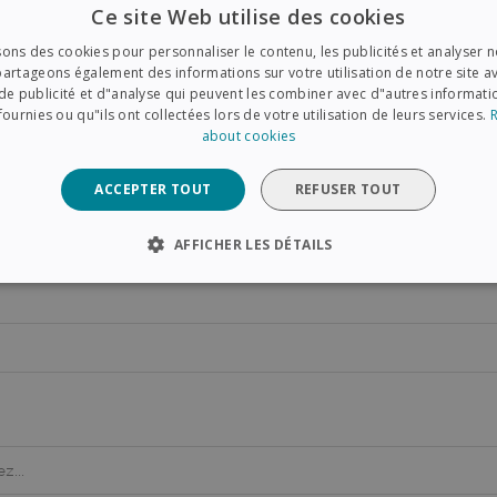
Ce site Web utilise des cookies
sons des cookies pour personnaliser le contenu, les publicités et analyser no
acheté votre produit?
artageons également des informations sur votre utilisation de notre site a
de publicité et d"analyse qui peuvent les combiner avec d"autres informat
fournies ou qu"ils ont collectées lors de votre utilisation de leurs services.
about cookies
ommande
ACCEPTER TOUT
REFUSER TOUT
AFFICHER LES DÉTAILS
CESSAIRES
PERFORMANCE
CIBLAGE
FONCTION
Strictement nécessaires
Performance
Ciblage
Fonctionnalité
essaires habilitent des fonctionnalités de base du site Web telles que la connexion d
te Web ne peut pas être utilisé correctement sans les cookies strictement nécessair
Fournisseur /
Expiration
Description
Domaine