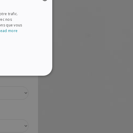
tre trafic.
ENGLISH
vec nos
FRENCH
ions que vous
Read more
SPANISH
GERMAN
ITALIAN
DUTCH
NALITÉ
es utilisateurs et la
es.