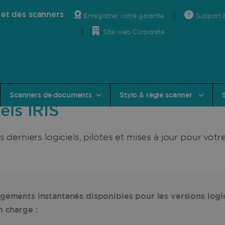
 et des scanners
Enregistrer votre garantie
Support 
Site web Corporate
e de Téléchargement Officiel
Scanners de documents
Stylo & règle scanner
els IRIS
 derniers logiciels, pilotes et mises à jour pour votr
gements instantanés disponibles pour les versions logic
n charge :