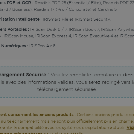
els PDF et OCR :
Readiris PDF 25 (Essential / Elite), Readiris PDF 2
ard / Business), Readiris 17 (Pro / Corporate) et Cardiris 5.
sation Intelligente :
IRISmart File et IRISmart Security.
rs Portables :
IRIScan Desk 6 / 7, IRIScan Book 7, IRIScan Anywher
, IRIScan Mouse, IRIScan Express 4, IRIScan Executive 4 et IRIScan
s Numériques :
IRISPen Air 8.
hargement Sécurisé :
Veuillez remplir le formulaire ci-des
is avec des informations valides, vous serez redirigé vers 
téléchargement sécurisée.
ent concernant les anciens produits :
Certains anciens produits s
 au téléchargement mais ne sont plus officiellement pris en charge
antir la compatibilité avec les systèmes d'exploitation actuels.
Vis
ts non pris en charge
pour plus de détails.