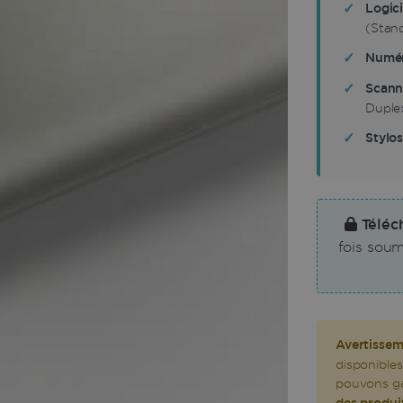
Logici
(Stand
Numéri
Scanne
Duplex
Stylo
Téléc
fois soum
Avertissem
disponibles
pouvons gar
des produi