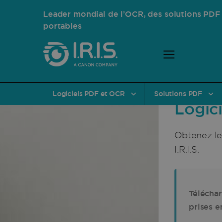
Leader mondial de l’OCR, des solutions PDF
portables
Centr
Logiciels PDF et OCR
Solutions PDF
Logici
Obtenez les
I.R.I.S.
Téléchar
prises e