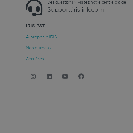
Nom
Des questions ? Visitez notre centre d'aide
_clck
VISITOR_INFO1_LIVE
.iris
Support.irislink.com
Go
.y
VISITOR_PRIVACY_META
_ga
Goog
.iris
IRIS P&T
__Secure-
.y
ROLLOUT_TOKEN
À propos d'IRIS
YSC
optiMonkClientId
Go
.y
Nos bureaux
_clsk
Micr
.iris
Carrières
optiMonkSession
_ga_XNJS6PHT1N
.iris
bcookie
UserID
_gcl_au
_fbp