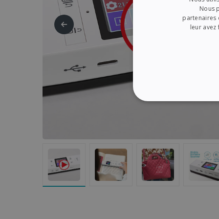
Nous p
partenaires 
leur avez 
STRICTEMENT NÉ
Les cookies strictement néc
gestion des comptes. Le si
Nom
li_gc