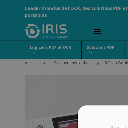
Leader mondial de l’OCR, des solutions PDF et
portables
Logiciels PDF et OCR
Solutions PDF
Accueil
Scanners portatifs
IRIScan Book
Nous utili